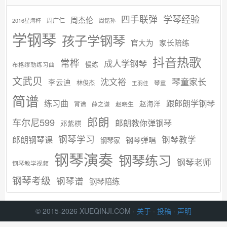
学琴经验
四手联弹
周杰伦
周广仁
2016星海杯
周铭孙
学钢琴
孩子学钢琴
官大为
家长陪练
抖音热歌
常桦
成人学钢琴
慢练
布格缪勒练习曲
文武贝
沈文裕
琴童家长
李云迪
林俊杰
琴童
王羽佳
简谱
练习曲
跟郎朗学钢琴
赵海洋
背谱
赵晓生
薛之谦
郎朗
车尔尼599
郎朗教你弹钢琴
邓紫棋
钢琴学习
郎朗钢琴课
钢琴教学
钢琴弹唱
钢琴家
钢琴演奏
钢琴练习
钢琴老师
钢琴教学视频
钢琴考级
钢琴谱
钢琴陪练
© 2015-2026 XUEQINJI.COM ·
关于
·
投稿
·
声明