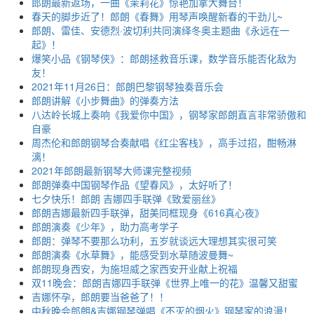
郎朗最新返场，一曲《茉莉花》惊艳加拿大舞台！
春天的脚步近了！郎朗《春舞》用琴声唤醒新春的干劲儿~
郎朗、雷佳、安德烈·波切利共同演绎冬奥主题曲《永远在一
起》！
爆笑小品《钢琴侠》：郎朗拯救音乐课，数学音乐能否化敌为
友！
2021年11月26日：郎朗巴黎钢琴独奏音乐会
郎朗讲解《小步舞曲》的弹奏方法
八达岭长城上奏响《我爱你中国》，钢琴家郎朗直言非常骄傲和
自豪
周杰伦和郎朗钢琴合奏献唱《红尘客栈》，高手过招，酣畅淋
漓！
2021年郎朗最新钢琴大师课完整视频
郎朗弹奏中国钢琴作品《望春风》，太好听了！
七夕快乐！郎朗 吉娜四手联弹《致爱丽丝》
郎朗吉娜最新四手联弹，甜美同框现身《616真心夜》
郎朗演奏《少年》，助力高考学子
郎朗：弹琴不要那么功利，五岁就谈远大理想其实很可笑
郎朗演奏《水草舞》，能感受到水草随波曼舞~
郎朗现身西安，为施坦威之家西安开业献上祝福
双11晚会：郎朗吉娜四手联弹《世界上唯一的花》温馨又甜蜜
吉娜怀孕，郎朗要当爸爸了！！
中秋晚会郎朗&吉娜钢琴弹唱《不灭的烟火》钢琴家的浪漫！