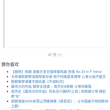
赞 (
1
)
猜你喜欢
【钢琴】郎朗 演奏贝多芬钢琴奏鸣曲 热情 No 23 in F minor
大师课郎朗寄语钢琴爱好者:用不同维度来弹琴 心里火焰不能灭
郎朗钢琴演奏中国名曲《平湖秋月》
最伟大的作品 钢琴五线谱 – 周杰伦&郎朗 斗琴间奏版
周杰伦《最伟大的作品》同名先行曲MV上线 | 和郎朗斗琴 精彩
绝“伦”
郎朗海拔3454米雪山顶峰弹奏《茉莉花》：让中国曲子响彻欧洲
之巅！