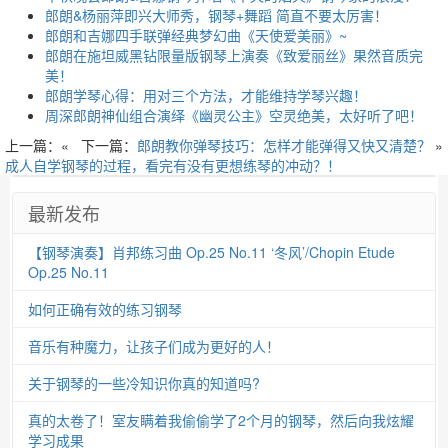
郎朗&杨丽萍即兴大师秀，钢琴+舞蹈 简直不要太厉害！
郎朗和吉娜四手联弹经典梦幻曲《天使爱美丽》~
郎朗在施坦威黑钻限量版钢琴上演奏《致爱丽丝》果然音质完
美！
郎朗学琴心得：用对三个方法，才能维持学琴兴趣！
周深郎朗神仙组合演绎《幽灵公主》空灵绝美，太好听了吧！
上一篇：«
下一篇：
郎朗教你弹琴技巧：怎样才能弹得又快又清楚？
»
成人自学钢琴的过程，看完有没有更想练琴的冲动？！
最新发布
【钢琴演奏】肖邦练习曲 Op.25 No.11 ‘冬风’/Chopin Etude
Op.25 No.11
如何正确有效的练习钢琴
音乐有种魔力，让孩子们成为更好的人！
关于钢琴的一些冷知识你真的知道吗?
真的太卷了！室友瞒着我偷偷学了2个月的钢琴，然后向我炫耀
学习成果