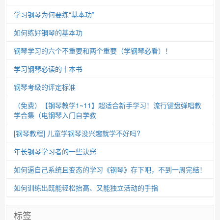
学习钢琴为何要练“基本功”
如何练好钢琴的基本功
钢琴学习的六个不重要和两个重要（学钢琴必看）！
学习钢琴必读的十本书
钢琴考级的评定标准
（免费）【钢琴教学1~11】超适合新手学习！流行键盘弹唱教
学合集（电钢琴入门自学教
[钢琴教程] 儿童学钢琴没兴趣就学不好吗?
年长钢琴学习者的一些诀窍
如何逼自己系统且变态的学习《钢琴》存下吧，不到一周完结！
如何训练出既能轻松抬高、又能独立活动的手指
标签