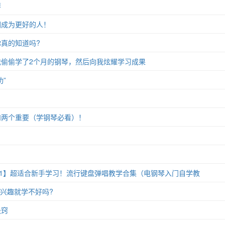
琴
们成为更好的人！
真的知道吗?
偷偷学了2个月的钢琴，然后向我炫耀学习成果
”
和两个重要（学钢琴必看）！
11】超适合新手学习！流行键盘弹唱教学合集（电钢琴入门自学教
没兴趣就学不好吗?
诀窍