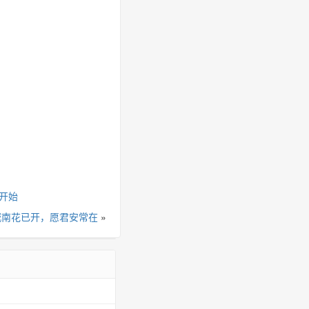
础开始
城南花已开，愿君安常在
»