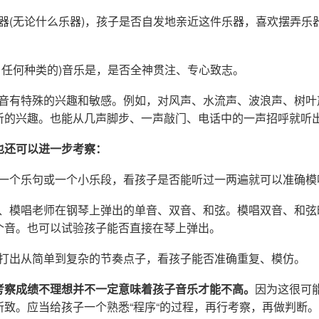
器(无论什么乐器)，孩子是否自发地亲近这件乐器，喜欢摆弄乐
、任何种类的)音乐是，是否全神贯注、专心致志。
声音有特殊的兴趣和敏感。例如，对风声、水流声、波浪声、树叶
听的兴趣。也能从几声脚步、一声敲门、电话中的一声招呼就听
也还可以进一步考察：
一个乐句或一个小乐段，看孩子是否能听过一两遍就可以准确模唱
认、模唱老师在钢琴上弹出的单音、双音、和弦。模唱双音、和弦
个音。也可以试验孩子能否直接在琴上弹出。
，打出从简单到复杂的节奏点子，看孩子能否准确重复、模仿。
考察成绩不理想并不一定意味着孩子音乐才能不高。
因为这很可
所致。应当给孩子一个熟悉“程序“的过程，再行考察，再做判断