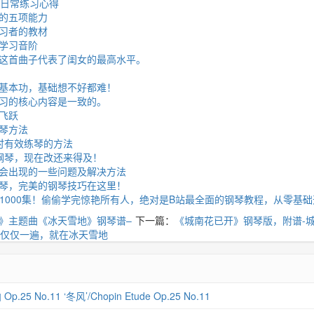
琴日常练习心得
的五项能力
习者的教材
学习音阶
这首曲子代表了闺女的最高水平。
基本功，基础想不好都难！
习的核心内容是一致的。
飞跃
琴方法
时有效练琴的方法
钢琴，现在改还来得及！
会出现的一些问题及解决方法
琴，完美的钢琴技巧在这里！
级】1000集！偷偷学完惊艳所有人，绝对是B站最全面的钢琴教程，从零基
》主题曲《冰天雪地》钢琴谱–
下一篇：
《城南花已开》钢琴版，附谱-
仅仅一遍，就在冰天雪地
 No.11 ‘冬风’/Chopin Etude Op.25 No.11