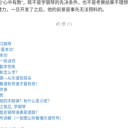
的“心中有数”，既不是学钢琴的先决条件，也不是考察结果不理
潜力，一旦开发了之后，他的前景是事先无法预料的。
赞 (
1
)
习钢琴
基本功”
本功
一些诀窍
勤学苦练
新怎么学？
骤—从乐谱到耳朵
看谱和背谱才最有效！
终身
势
视四手联弹？有什么意义呢？
之我见_学钢琴
能走钢琴演奏家道路？
号讲解（一张图让你看懂乐谱符号）