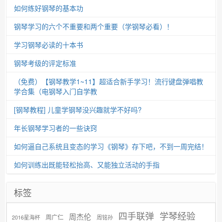
如何练好钢琴的基本功
钢琴学习的六个不重要和两个重要（学钢琴必看）！
学习钢琴必读的十本书
钢琴考级的评定标准
（免费）【钢琴教学1~11】超适合新手学习！流行键盘弹唱教
学合集（电钢琴入门自学教
[钢琴教程] 儿童学钢琴没兴趣就学不好吗?
年长钢琴学习者的一些诀窍
如何逼自己系统且变态的学习《钢琴》存下吧，不到一周完结！
如何训练出既能轻松抬高、又能独立活动的手指
标签
学琴经验
四手联弹
周杰伦
周广仁
2016星海杯
周铭孙