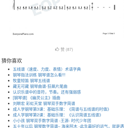
赞 (
87
)
猜你喜欢
五线谱（速度、力度、表情）术语字典
钢琴指法训练 钢琴谱怎么看!!!
牧童短笛 钢琴五线谱
藏无可藏 钢琴曲谱-狂飙片尾曲
认识乐谱中的音符，节奏。还有强弱感
[钢琴谱] 《幽灵公主》插曲
刘畊宏 彩虹天堂 钢琴双手数字简谱
成人学钢琴第3课：基础乐理：《简谱与五线谱的时值》
成人学钢琴第2课：基础乐理：《认识简谱五线谱》
小小孩 钢琴双手数字简谱 -王源- 时代少年团
五十年以后 钢琴数字简谱– 海来阿木 -此生最好的运气，就是遇