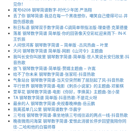
见你！
尾号6208 钢琴简谱数字-时代少年团 严浩翔
丢了你 钢琴简谱-我总在每一个黑夜想你，嘲笑自己傻得可以-井
胧伤感歌曲
秋日私语 钢琴双手数字简谱-C调简单带指法版-理查德·克莱德曼
落差 钢琴数字简谱 简单版-你的回答像天空彩虹迎来雨下- IN-K
王忻辰
人间惊鸿客 钢琴数字简谱 – 简单版 -古风热曲 – 叶里
天问 钢琴数字简谱 简单版-网剧《山河令》主题曲
我叫长安你叫故里 钢琴数字简谱-简单版-世人笑说长安归故里-抖
音热歌
放飞 钢琴数字简谱-简单版-赘婿主题曲 – 许嵩
给不了你未来 钢琴数字简谱-张家旺-抖音热歌
气象站台 钢琴数字简谱-当天空突然断了层刮起了风-抖音热歌
平行世界 钢琴数字简谱-电影《刺杀小说家》的主题曲-邓紫棋
萱草花 钢琴数字简谱-电影《你好，李焕英》主题曲-张小斐
TA 钢琴数字简谱 简单版-抖音热歌-不是花火呀
最亲的人 钢琴数字简谱-央视春晚神曲-岳云鹏
我离孤单几公里 钢琴简谱数字-华晨宇
三号线 钢琴数字简谱-乘坐地铁三号线往返的两点一线-抖音热歌
晚夜微雨问海棠 钢琴数字简谱-爱恨此消彼长停步回望我陪你同
往-二哈和他的白猫师尊