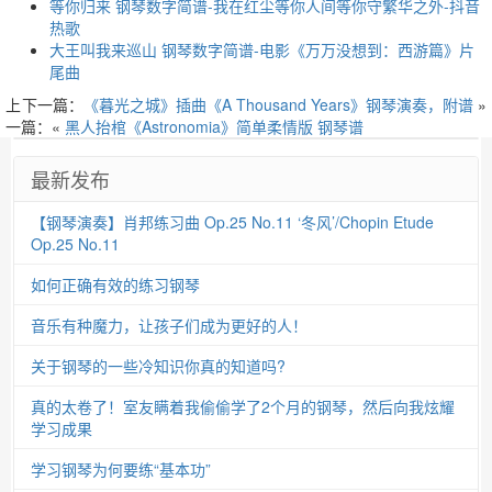
等你归来 钢琴数字简谱-我在红尘等你人间等你守繁华之外-抖音
热歌
大王叫我来巡山 钢琴数字简谱-电影《万万没想到：西游篇》片
尾曲
上
下一篇：
《暮光之城》插曲《A Thousand Years》钢琴演奏，附谱
»
一篇：«
黑人抬棺《Astronomia》简单柔情版 钢琴谱
最新发布
【钢琴演奏】肖邦练习曲 Op.25 No.11 ‘冬风’/Chopin Etude
Op.25 No.11
如何正确有效的练习钢琴
音乐有种魔力，让孩子们成为更好的人！
关于钢琴的一些冷知识你真的知道吗?
真的太卷了！室友瞒着我偷偷学了2个月的钢琴，然后向我炫耀
学习成果
学习钢琴为何要练“基本功”