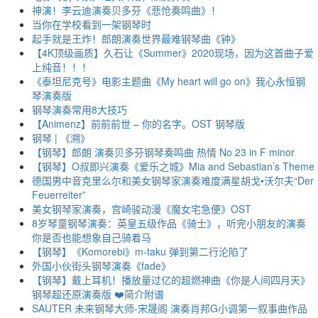
神演！李云迪演奏贝多芬《悲怆奏鸣曲》！
当你在学校看到一架钢琴时
起手就是王炸！郎朗演奏世界最难钢琴曲《钟》
【4K顶级画质】久石让《Summer》2020现场，因为这首曲子爱
上纯音！！！
《泰坦尼克号》电影主题曲《My heart will go on》我心永恒钢
琴演奏版
钢琴演奏常用8大技巧
【Animenz】前前前世 – 你的名字。OST 钢琴版
钢琴 | 《溯》
【钢琴】郎朗 演奏贝多芬钢琴奏鸣曲 热情 No 23 in F minor
【钢琴】O叔即兴演奏《爱乐之城》Mia and Sebastian’s Theme
德国男中音克里么尔和美女钢琴家演奏难度满星胡戈•沃尔夫“Der
Feuerreiter”
美女钢琴家演奏，宫崎骏动漫《魔女宅急便》OST
8岁琴童钢琴演奏：英皇五级作品《骑士》，听完小朋友的演奏
你是否也能想象自己骑着马
【钢琴】《Komorebi》m-taku 弹到第二行沦陷了
外国小伙街头钢琴演奏《fade》
【钢琴】戴上耳机！播放量过亿的超燃神曲《你是人间四月天》
钢琴超还原演奏版 ❤️简介附谱
SAUTER 未来钢琴大师-宋晟阁 演奏肖邦G小调第一叙事曲作品