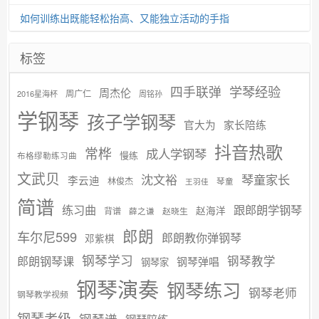
如何训练出既能轻松抬高、又能独立活动的手指
标签
学琴经验
四手联弹
周杰伦
周广仁
2016星海杯
周铭孙
学钢琴
孩子学钢琴
官大为
家长陪练
抖音热歌
常桦
成人学钢琴
慢练
布格缪勒练习曲
文武贝
沈文裕
琴童家长
李云迪
林俊杰
琴童
王羽佳
简谱
练习曲
跟郎朗学钢琴
赵海洋
背谱
赵晓生
薛之谦
郎朗
车尔尼599
郎朗教你弹钢琴
邓紫棋
钢琴学习
郎朗钢琴课
钢琴教学
钢琴弹唱
钢琴家
钢琴演奏
钢琴练习
钢琴老师
钢琴教学视频
钢琴考级
钢琴谱