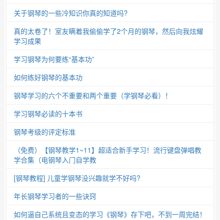
关于钢琴的一些冷知识你真的知道吗?
真的太卷了！室友瞒着我偷偷学了2个月的钢琴，然后向我炫耀
学习成果
学习钢琴为何要练“基本功”
如何练好钢琴的基本功
钢琴学习的六个不重要和两个重要（学钢琴必看）！
学习钢琴必读的十本书
钢琴考级的评定标准
（免费）【钢琴教学1~11】超适合新手学习！流行键盘弹唱教
学合集（电钢琴入门自学教
[钢琴教程] 儿童学钢琴没兴趣就学不好吗?
年长钢琴学习者的一些诀窍
如何逼自己系统且变态的学习《钢琴》存下吧，不到一周完结！