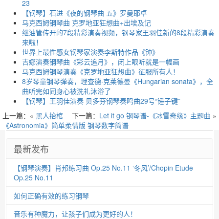
23
【钢琴】石进《夜的钢琴曲 五》罗曼耶卓
马克西姆钢琴曲 克罗地亚狂想曲+出埃及记
继油管传开的7段精彩演奏视频，钢琴家王羽佳新的8段精彩演奏
来啦！
世界上最性感女钢琴家演奏李斯特作品《钟》
吉娜演奏钢琴曲《彩云追月》，闭上眼听就是一幅画
马克西姆钢琴演奏《克罗地亚狂想曲》征服所有人！
8岁琴童钢琴弹奏，理查德·克莱德曼《Hungarian sonata》，全
曲听完如同身心被洗礼沐浴了
【钢琴】王羽佳演奏 贝多芬钢琴奏鸣曲29号“锤子键”
上一篇：«
黑人抬棺
下一篇：
Let it go 钢琴谱-《冰雪奇缘》主题曲
»
《Astronomia》简单柔情版 钢琴数字简谱
最新发布
【钢琴演奏】肖邦练习曲 Op.25 No.11 ‘冬风’/Chopin Etude
Op.25 No.11
如何正确有效的练习钢琴
音乐有种魔力，让孩子们成为更好的人！