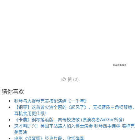
赞 (
2
)
猜你喜欢
钢琴与大提琴完美搭配演绎《一千年》
【钢琴】这首曾火遍全网的《起风了》，无损音质三角钢琴版，
耳机食用更佳哦！
《卡農》鋼琴搖滾版—向母校致敬 (原演奏者AdiGer所發）
这才叫即兴！英国车站路人加入爵士演奏 钢琴四手连弹 堪称完
美表演
电影《钢琴家》经典片段，欣赏弹奏