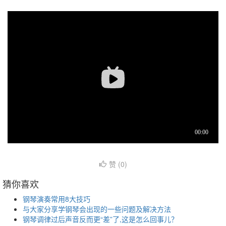
赞 (
0
)
猜你喜欢
钢琴演奏常用8大技巧
与大家分享学钢琴会出现的一些问题及解决方法
钢琴调律过后声音反而更“差”了,这是怎么回事儿？