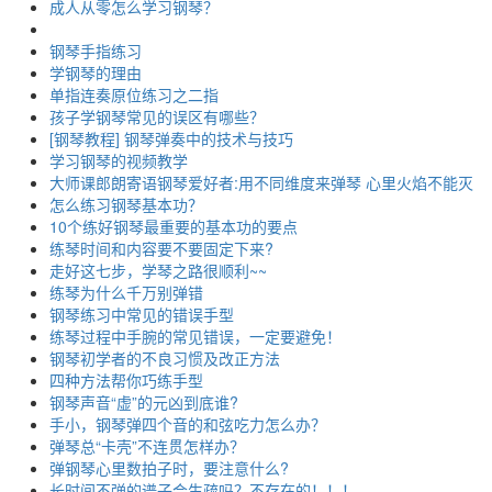
成人从零怎么学习钢琴？
钢琴手指练习
学钢琴的理由
单指连奏原位练习之二指
孩子学钢琴常见的误区有哪些？
[钢琴教程] 钢琴弹奏中的技术与技巧
学习钢琴的视频教学
大师课郎朗寄语钢琴爱好者:用不同维度来弹琴 心里火焰不能灭
怎么练习钢琴基本功？
10个练好钢琴最重要的基本功的要点
练琴时间和内容要不要固定下来?
走好这七步，学琴之路很顺利~~
练琴为什么千万别弹错
钢琴练习中常见的错误手型
练琴过程中手腕的常见错误，一定要避免！
钢琴初学者的不良习惯及改正方法
四种方法帮你巧练手型
钢琴声音“虚”的元凶到底谁?
手小，钢琴弹四个音的和弦吃力怎么办？
弹琴总“卡壳”不连贯怎样办？
弹钢琴心里数拍子时，要注意什么?
长时间不弹的谱子会生疏吗？不存在的！！！