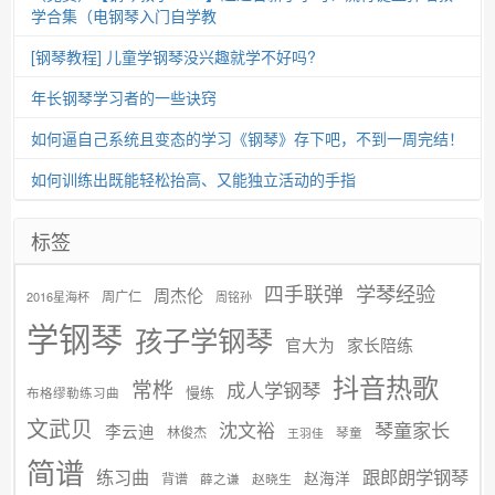
学合集（电钢琴入门自学教
[钢琴教程] 儿童学钢琴没兴趣就学不好吗?
年长钢琴学习者的一些诀窍
如何逼自己系统且变态的学习《钢琴》存下吧，不到一周完结！
如何训练出既能轻松抬高、又能独立活动的手指
标签
学琴经验
四手联弹
周杰伦
周广仁
2016星海杯
周铭孙
学钢琴
孩子学钢琴
官大为
家长陪练
抖音热歌
常桦
成人学钢琴
慢练
布格缪勒练习曲
文武贝
沈文裕
琴童家长
李云迪
林俊杰
琴童
王羽佳
简谱
练习曲
跟郎朗学钢琴
赵海洋
背谱
赵晓生
薛之谦