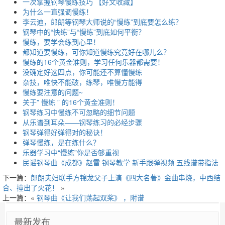
一次掌握钢琴慢练技巧 【好文收藏】
为什么一直强调慢练！
李云迪，郎朗等钢琴大师说的“慢练”到底要怎么练？
钢琴中的“快练”与“慢练”到底如何平衡？
慢练，要学会练到心里！
都知道要慢练，可你知道慢练究竟好在哪儿么？
慢练的16个黄金准则，学习任何乐器都需要！
没确定好这四点，你可能还不算懂慢练
杂技，唯快不能破，练琴，唯慢方能得
慢练要注意的问题~
关于” 慢练 ” 的16个黄金准则！
钢琴练习中慢练不可忽略的细节问题
从乐谱到耳朵——钢琴练习的必经步骤
钢琴弹得好弹得对的秘诀！
弹琴慢练，是在练什么？
乐器学习中“慢练”你是否够重视
民谣钢琴曲《成都》赵雷 钢琴教学 新手跟弹视频 五线谱带指法
下一篇：
郎朗夫妇联手方锦龙父子上演《四大名著》金曲串烧，中西结
合、撞出了火花！
»
上一篇：«
钢琴曲《让我们荡起双桨》 ，附谱
最新发布