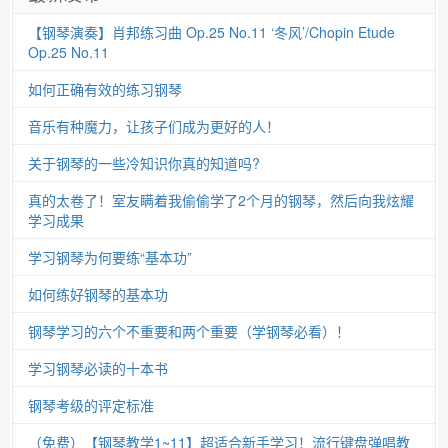
【钢琴演奏】肖邦练习曲 Op.25 No.11 ‘冬风’/Chopin Etude
Op.25 No.11
如何正确有效的练习钢琴
音乐有种魔力，让孩子们成为更好的人！
关于钢琴的一些冷知识你真的知道吗?
真的太卷了！室友瞒着我偷偷学了2个月的钢琴，然后向我炫耀
学习成果
学习钢琴为何要练“基本功”
如何练好钢琴的基本功
钢琴学习的六个不重要和两个重要（学钢琴必看）！
学习钢琴必读的十本书
钢琴考级的评定标准
（免费）【钢琴教学1~11】超适合新手学习！流行键盘弹唱教