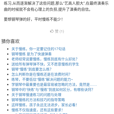
练习,从而逐渐解决了这些问题,那么“艺高人胆大”,在最终演奏乐
曲的时候就不会有心理上的负担,提升了演奏的自信。
要想钢琴弹的好，平时慢练不能少！
赞 (
1
)
猜你喜欢
关于慢练，你一定要记住的17句话
钢琴慢练 是为了快速弹奏
老师经常说要慢练，慢练到底有什么好处？
送给所有弹琴弹不快，又不愿意慢练的学生
钢琴“慢练”到底要怎么练？
怎么判断你是在慢练还是在浪费时间？
练琴，不要低估“慢练”解决问题的能力~
学钢琴中最重要也是最容易被忽略的方法，竟然是……
钢琴中的“快练”与“慢练”到底如何区分，有哪些诀窍？
关于钢琴慢速练习的问题与处理
钢琴慢练的方法和技巧的指导策略
这样慢练，孩子永远无法进步，家长必看！
慢练不仅指速度，还有这些要求！