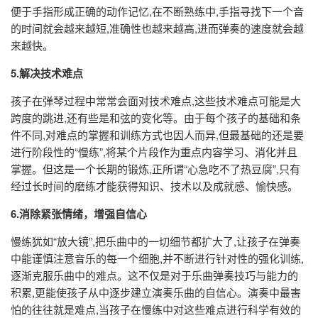
便于手指形成正确的动作记忆,在不断熟练中,手指寻找下一个音
的时间就会越来越短,准确性也越来越高,进而弹奏的速度就会越
来越快。
5.解决技术难点
孩子在弹琴过程中常常会面对技术难点,这些技术难点可能是大
跨度的跳进,还有些是和弦的变化等。由于每个孩子的基础和条
件不同,对难点的掌握和训练方式也因人而异,但最基础的还是要
进行阶段性的“慢练”,将某个片段作为重点内容学习、消化并且
掌握。但这是一个长期的锻炼,正所谓“心急吃不了热豆腐”,只有
经过长时间的磨练才能获得知识、技术以及成就感、愉快感。
6.消除紧张情绪，增强自信心
慢练犹如“放大镜”,把乐曲中的一切细节都扩大了,让孩子在弹奏
中能谨慎注意音乐的每一个细胞,并不断进行针对性的强化训练,
逐渐克服乐曲中的难点。这不仅是对于乐曲弹奏技巧与能力的
积累,更能使孩子从中逐步建立演奏乐曲的自信心。演奏中最害
怕的往往就是难点,当孩子在慢练中对这些难点进行科学有效的