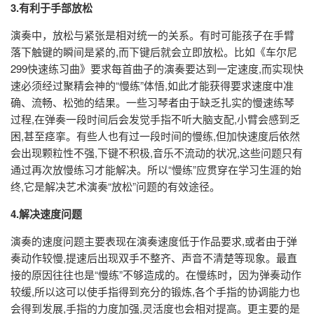
3.有利于手部放松
演奏中，放松与紧张是相对统一的关系。有时可能孩子在手臂
落下触键的瞬间是紧的,而下键后就会立即放松。比如《车尔尼
299快速练习曲》要求每首曲子的演奏要达到一定速度,而实现快
速必须经过聚精会神的“慢练”体悟,如此才能获得要求速度中准
确、流畅、松弛的结果。一些习琴者由于缺乏扎实的慢速练琴
过程,在弹奏一段时间后会发觉手指不听大脑支配,小臂会感到乏
困,甚至痉挛。有些人也有过一段时间的慢练,但加快速度后依然
会出现颗粒性不强,下键不积极,音乐不流动的状况,这些问题只有
通过再次放慢练习才能解决。所以“慢练”应贯穿在学习生涯的始
终,它是解决艺术演奏“放松”问题的有效途径。
4.解决速度问题
演奏的速度问题主要表现在演奏速度低于作品要求,或者由于弹
奏动作较慢,提速后出现双手不整齐、声音不清楚等现象。最直
接的原因往往也是“慢练”不够造成的。在慢练时，因为弹奏动作
较缓,所以这可以使手指得到充分的锻炼,各个手指的协调能力也
会得到发展,手指的力度加强,灵活度也会相对提高。更主要的是