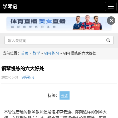
学琴记
✕
当前位置：
首页
»
教学
»
钢琴练习
»
钢琴慢练的六大好处
钢琴慢练的六大好处
2020-05-08
钢琴练习
标签：
慢练
不管是普通的钢琴教师还是诸如李云迪、郎朗这样的钢琴大
师，在谈到练琴方法时，都会再三强调慢练的重要性。可是，