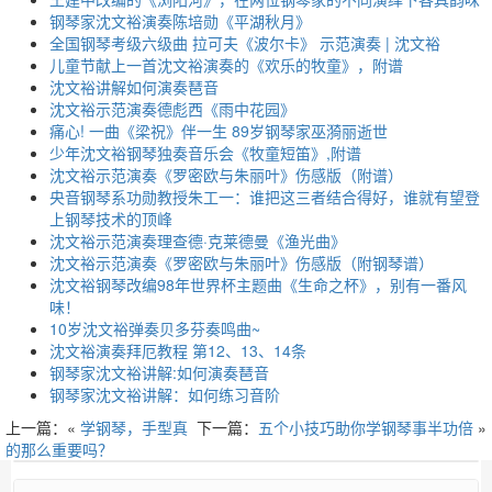
钢琴家沈文裕演奏陈培勋《平湖秋月》
全国钢琴考级六级曲 拉可夫《波尔卡》 示范演奏 | 沈文裕
儿童节献上一首沈文裕演奏的《欢乐的牧童》，附谱
沈文裕讲解如何演奏琶音
沈文裕示范演奏德彪西《雨中花园》
痛心! 一曲《梁祝》伴一生 89岁钢琴家巫漪丽逝世
少年沈文裕钢琴独奏音乐会《牧童短笛》,附谱
沈文裕示范演奏《罗密欧与朱丽叶》伤感版（附谱）
央音钢琴系功勋教授朱工一：谁把这三者结合得好，谁就有望登
上钢琴技术的顶峰
沈文裕示范演奏理查德·克莱德曼《渔光曲》
沈文裕示范演奏《罗密欧与朱丽叶》伤感版（附钢琴谱）
沈文裕钢琴改编98年世界杯主题曲《生命之杯》，别有一番风
味！
10岁沈文裕弹奏贝多芬奏鸣曲~
沈文裕演奏拜厄教程 第12、13、14条
钢琴家沈文裕讲解:如何演奏琶音
钢琴家沈文裕讲解：如何练习音阶
上一篇：«
学钢琴，手型真
下一篇：
五个小技巧助你学钢琴事半功倍
»
的那么重要吗？