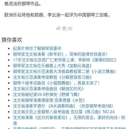
格流派的钢琴作品。
欧洲乐坛将他和郎朗、李云迪一起评为中国钢琴三剑客。
赞 (
0
)
猜你喜欢
纪录片带你了解钢琴家基辛
钢琴家沈文裕演奏《新年好》，简单的旋律欢快喜庆！
17岁沈文裕北京周广仁老师家上课：李斯特《唐璜的回忆》
钢琴家沈文裕在乐器展上大秀《加勒比海盗》
钢琴家沈文裕示范演奏大汤普森教程第二册《小波兰舞曲》
沈文裕示范演奏考级教程《分解琶音练习曲》
钢琴十级考试曲目《小猫圆舞曲》，真是太快了！
沈文裕示范演奏考级曲目《解放区的天》
沈文裕破纪录39.9秒弹完《野蜂飞舞》
沈文裕钢琴演奏理查德·克莱德曼《乡愁》
沈文裕演奏亨德尔 《A大调奏鸣曲》（央音钢琴考级5级）
沈文裕示范上音钢琴八级考级曲 克拉莫《练习曲》NO.24
沈文裕演奏《远方的香格里拉》，无限的思念，美好的向往~ 附
谱
王建中改编的《浏阳河》，在两位钢琴家的不同演绎下各具韵味