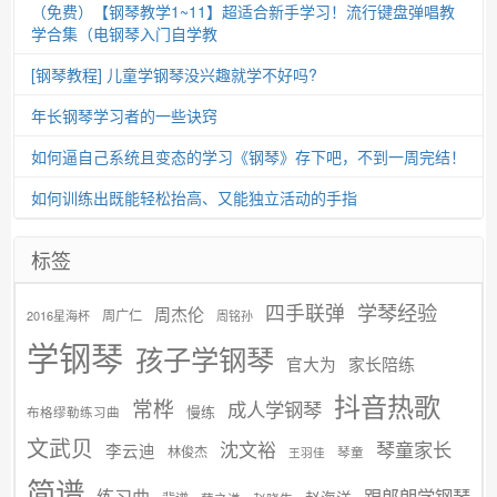
（免费）【钢琴教学1~11】超适合新手学习！流行键盘弹唱教
学合集（电钢琴入门自学教
[钢琴教程] 儿童学钢琴没兴趣就学不好吗?
年长钢琴学习者的一些诀窍
如何逼自己系统且变态的学习《钢琴》存下吧，不到一周完结！
如何训练出既能轻松抬高、又能独立活动的手指
标签
学琴经验
四手联弹
周杰伦
周广仁
2016星海杯
周铭孙
学钢琴
孩子学钢琴
官大为
家长陪练
抖音热歌
常桦
成人学钢琴
慢练
布格缪勒练习曲
文武贝
沈文裕
琴童家长
李云迪
林俊杰
琴童
王羽佳
简谱
练习曲
跟郎朗学钢琴