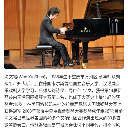
沈文裕(Wen-Yu Shen)，1986年生于重庆市万州区;童年师从刘
建平、郑大昕，后在德国卡尔斯鲁厄国立音乐大学、汉诺威音
乐戏剧大学学习，后师从刘诗昆、周广仁;17岁，获得第14届伊
丽莎白王后国际钢琴大赛第二名，也成了大赛史上最年轻的获
奖者;18岁，在美国洛杉矶举办的拉赫玛尼诺夫国际钢琴大赛上
获得冠军;2008年获得中央电视台钢琴大赛钢琴成年组冠军;目前
沈文裕已与世界各国的40多个交响乐团合作演出过大约30多首
钢琴协奏曲，他能够轻而易举地演奏任何不同年代，和不同风