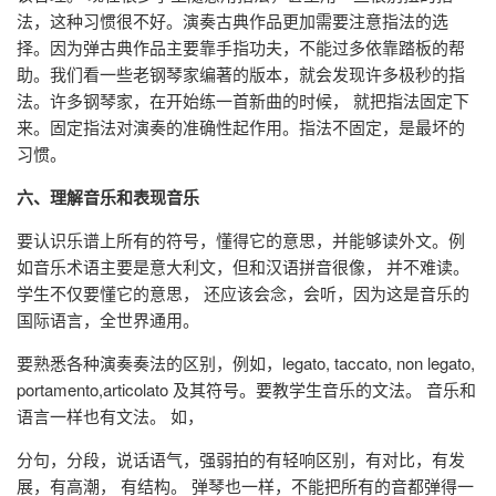
法，这种习惯很不好。演奏古典作品更加需要注意指法的选
择。因为弹古典作品主要靠手指功夫，不能过多依靠踏板的帮
助。我们看一些老钢琴家编著的版本，就会发现许多极秒的指
法。许多钢琴家，在开始练一首新曲的时候， 就把指法固定下
来。固定指法对演奏的准确性起作用。指法不固定，是最坏的
习惯。
六、理解音乐和表现音乐
要认识乐谱上所有的符号，懂得它的意思，并能够读外文。例
如音乐术语主要是意大利文，但和汉语拼音很像， 并不难读。
学生不仅要懂它的意思， 还应该会念，会听，因为这是音乐的
国际语言，全世界通用。
要熟悉各种演奏奏法的区别，例如，legato, taccato, non legato,
portamento,articolato 及其符号。要教学生音乐的文法。 音乐和
语言一样也有文法。 如，
分句，分段，说话语气，强弱拍的有轻响区别，有对比，有发
展，有高潮， 有结构。 弹琴也一样，不能把所有的音都弹得一