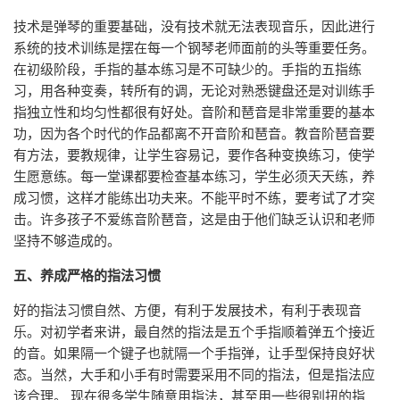
技术是弹琴的重要基础，没有技术就无法表现音乐，因此进行
系统的技术训练是摆在每一个钢琴老师面前的头等重要任务。
在初级阶段，手指的基本练习是不可缺少的。手指的五指练
习，用各种变奏，转所有的调，无论对熟悉键盘还是对训练手
指独立性和均匀性都很有好处。音阶和琶音是非常重要的基本
功，因为各个时代的作品都离不开音阶和琶音。教音阶琶音要
有方法，要教规律，让学生容易记，要作各种变换练习，使学
生愿意练。每一堂课都要检查基本练习，学生必须天天练，养
成习惯，这样才能练出功夫来。不能平时不练，要考试了才突
击。许多孩子不爱练音阶琶音，这是由于他们缺乏认识和老师
坚持不够造成的。
五、养成严格的指法习惯
好的指法习惯自然、方便，有利于发展技术，有利于表现音
乐。对初学者来讲，最自然的指法是五个手指顺着弹五个接近
的音。如果隔一个键子也就隔一个手指弹，让手型保持良好状
态。当然，大手和小手有时需要采用不同的指法，但是指法应
该合理。 现在很多学生随意用指法，甚至用一些很别扭的指