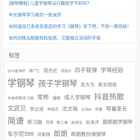
[钢琴教程] 儿童学钢琴没兴趣就学不好吗?
年长钢琴学习者的一些诀窍
如何逼自己系统且变态的学习《钢琴》存下吧，不到一周完结！
如何训练出既能轻松抬高、又能独立活动的手指
标签
学琴经验
四手联弹
周杰伦
周广仁
2016星海杯
周铭孙
学钢琴
孩子学钢琴
官大为
家长陪练
抖音热歌
常桦
成人学钢琴
慢练
布格缪勒练习曲
文武贝
沈文裕
琴童家长
李云迪
林俊杰
琴童
王羽佳
简谱
练习曲
跟郎朗学钢琴
赵海洋
背谱
赵晓生
薛之谦
郎朗
车尔尼599
郎朗教你弹钢琴
邓紫棋