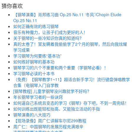
猜你喜欢
【钢琴演奏】肖邦练习曲 Op.25 No.11 ‘冬风’/Chopin Etude
Op.25 No.11
如何正确有效的练习钢琴
音乐有种魔力，让孩子们成为更好的人！
关于钢琴的一些冷知识你真的知道吗?
真的太卷了！室友瞒着我偷偷学了2个月的钢琴，然后向我炫耀
学习成果
学习钢琴为何要练“基本功”
如何练好钢琴的基本功
钢琴学习的六个不重要和两个重要（学钢琴必看）！
学习钢琴必读的十本书
（免费）【钢琴教学1~11】超适合新手学习！流行键盘弹唱教学
合集（电钢琴入门自学教
[钢琴教程] 儿童学钢琴没兴趣就学不好吗?
年长钢琴学习者的一些诀窍
如何逼自己系统且变态的学习《钢琴》存下吧，不到一周完结！
如何训练出既能轻松抬高、又能独立活动的手指
钢琴演奏的八大技巧
【现场录像】周广仁讲解车尔尼299教程
周广仁：中国钢琴的发展历程充满艰辛