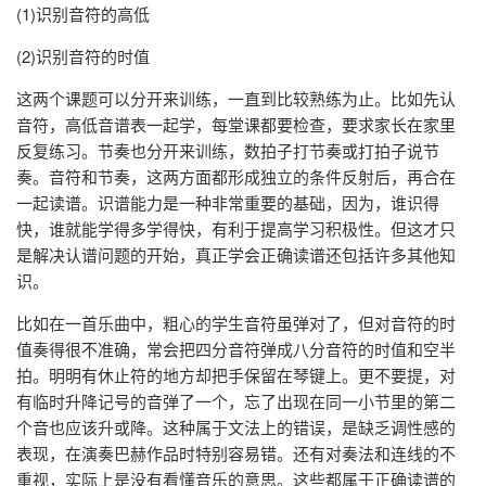
(1)识别音符的高低
(2)识别音符的时值
这两个课题可以分开来训练，一直到比较熟练为止。比如先认
音符，高低音谱表一起学，每堂课都要检查，要求家长在家里
反复练习。节奏也分开来训练，数拍子打节奏或打拍子说节
奏。音符和节奏，这两方面都形成独立的条件反射后，再合在
一起读谱。识谱能力是一种非常重要的基础，因为，谁识得
快，谁就能学得多学得快，有利于提高学习积极性。但这才只
是解决认谱问题的开始，真正学会正确读谱还包括许多其他知
识。
比如在一首乐曲中，粗心的学生音符虽弹对了，但对音符的时
值奏得很不准确，常会把四分音符弹成八分音符的时值和空半
拍。明明有休止符的地方却把手保留在琴键上。更不要提，对
有临时升降记号的音弹了一个，忘了出现在同一小节里的第二
个音也应该升或降。这种属于文法上的错误，是缺乏调性感的
表现，在演奏巴赫作品时特别容易错。还有对奏法和连线的不
重视，实际上是没有看懂音乐的意思。这些都属于正确读谱的