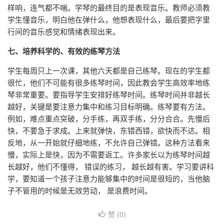
样响，连气都不喘。学琴的最终目的是表现音乐。教师必须教
学生懂音乐，明白他在弹什么，他想表现什么，最后要把字里
行间的音乐感觉和情绪表现出来。
七、培养科学的、有效的练琴方法
学生每周只上一次课，其他六天都是自己练琴。现在的学生都
很忙，他们不可能有很多练琴时间，因此教会学生高效率地练
琴非常重要。要指导学生安排好练琴时间。练琴时间并非越长
越好，关键是要注意力集中和练习目标明确。练琴要有方法。
例如，难点重点突破，分手练，再双手练，分分合合。先慢后
快，不要急于求成。上来就弹快，东错西错，欲快而不达。相
反地，从一开始就仔细地练，不允许自己弹错。这种方法看来
慢，实际上是快，因为不需要返工。许多家长以为练琴时间越
长越好，他们不懂得， 错误的练习， 越长越有害。学习要讲科
学，要知道一个孩子注意力能够集中的时间是很短的，当他脑
子不管用的时候是无效劳动， 是浪费时间。
赞 (
0
)