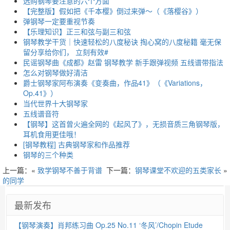
选购钢琴要注意的六个方面
【完整版】假如把《千本樱》倒过来弹～（《落樱谷》）
弹钢琴一定要重视节奏
【乐理知识】正三和弦与副三和弦
钢琴教学干货｜快速轻松的八度秘诀 掏心窝的八度秘籍 毫无保
留分享给你们， 立刻有效#
民谣钢琴曲《成都》赵雷 钢琴教学 新手跟弹视频 五线谱带指法
怎么对钢琴做好清洁
爵士钢琴家阿布演奏《变奏曲，作品41》（《Variations，
Op.41》）
当代世界十大钢琴家
五线谱音符
【钢琴】这首曾火遍全网的《起风了》，无损音质三角钢琴版，
耳机食用更佳哦！
[钢琴教程] 古典钢琴家和作品推荐
钢琴的三个种类
上一篇：«
致学钢琴不善于背谱
下一篇：
钢琴课堂不欢迎的五类家长
»
的同学
最新发布
【钢琴演奏】肖邦练习曲 Op.25 No.11 ‘冬风’/Chopin Etude