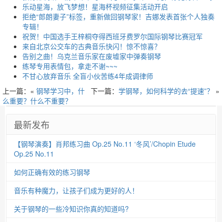
乐动星海，放飞梦想！星海杯视频征集活动开启
拒绝“郎朗妻子”标签，重新做回钢琴家！吉娜发表首张个人独奏
专辑！
祝贺！中国选手王梓桐夺得西班牙费罗尔国际钢琴比赛冠军
来自北京公交车的古典音乐快闪！惊不惊喜？
告别之曲！乌克兰音乐家在废墟家中弹奏钢琴
练琴专用表情包，拿走不谢~~~
不甘心放弃音乐 全盲小伙苦练4年成调律师
上一篇：«
钢琴学习中，什
下一篇：
学钢琴，如何科学的去“提速”？
»
么重要？什么不重要？
最新发布
【钢琴演奏】肖邦练习曲 Op.25 No.11 ‘冬风’/Chopin Etude
Op.25 No.11
如何正确有效的练习钢琴
音乐有种魔力，让孩子们成为更好的人！
关于钢琴的一些冷知识你真的知道吗?