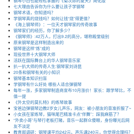
钢琴小白也能轻松掌握的《菊次郎的夏天》简化版
七大理由告诉你为什么要让孩子学钢琴
钢琴术语，你知道吗？
学钢琴真的烧钱吗？如何让钱“烧”得更值？
《海上钢琴师》：一位天才钢琴家的传奇故事
钢琴家们的经历，你了解多少？
《钢琴师》:42万人，打出9.2的高分，堪称殿堂级别
原来钢琴是这样制造出来的
钢琴是这样“炼”成的
现役世界十大钢琴大师
活跃在国际舞台上的华人钢琴音乐家
扒一扒大师的传奇人生:钢琴家刘诗昆
20条和钢琴有关的小知识
钢琴基本知识扫盲
学钢琴有什么好处 哪些人适合弹钢琴
每年一涨，多家钢琴制造商宣布10月涨价！家长：跟学琴比，不
值一提
《外太空的莫扎特》的练琴故事
宝爸边弹钢琴边教2岁女儿声乐，网友：被小朋友的音准折服了~
小女孩在家练琴，猫咪尾巴精准卡点“伴舞”：踩我麻筋了？
“外卖小哥”与琴行老板打赌，音乐一起群众傻眼，身份曝光后网
友不淡定
教育部调研：钢琴课平均242元、声乐课240元，你觉得合理吗？