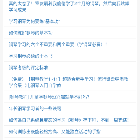
真的太卷了！室友瞒着我偷偷学了2个月的钢琴，然后向我炫耀
学习成果
学习钢琴为何要练“基本功”
如何练好钢琴的基本功
钢琴学习的六个不重要和两个重要（学钢琴必看）！
学习钢琴必读的十本书
钢琴考级的评定标准
（免费）【钢琴教学1~11】超适合新手学习！流行键盘弹唱教
学合集（电钢琴入门自学教
[钢琴教程] 儿童学钢琴没兴趣就学不好吗?
年长钢琴学习者的一些诀窍
如何逼自己系统且变态的学习《钢琴》存下吧，不到一周完结！
如何训练出既能轻松抬高、又能独立活动的手指