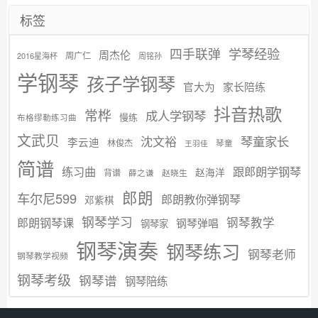
标签
学琴经验
四手联弹
周杰伦
周广仁
2016星海杯
周铭孙
学钢琴
孩子学钢琴
官大为
家长陪练
抖音热歌
常桦
成人学钢琴
慢练
布格缪勒练习曲
文武贝
沈文裕
琴童家长
李云迪
林俊杰
琴童
王羽佳
简谱
练习曲
跟郎朗学钢琴
赵海洋
背谱
赵晓生
薛之谦
郎朗
车尔尼599
郎朗教你弹钢琴
邓紫棋
钢琴学习
郎朗钢琴课
钢琴教学
钢琴弹唱
钢琴家
钢琴演奏
钢琴练习
钢琴老师
钢琴教学视频
钢琴考级
钢琴谱
钢琴陪练