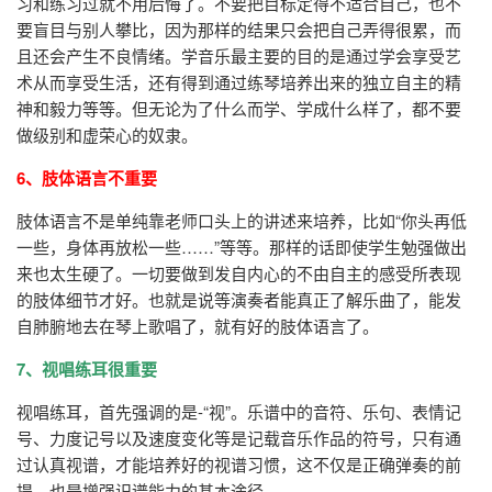
习和练习过就不用后悔了。不要把目标定得不适合自己，也不
要盲目与别人攀比，因为那样的结果只会把自己弄得很累，而
且还会产生不良情绪。学音乐最主要的目的是通过学会享受艺
术从而享受生活，还有得到通过练琴培养出来的独立自主的精
神和毅力等等。但无论为了什么而学、学成什么样了，都不要
做级别和虚荣心的奴隶。
6、肢体语言不重要
肢体语言不是单纯靠老师口头上的讲述来培养，比如“你头再低
一些，身体再放松一些……”等等。那样的话即使学生勉强做出
来也太生硬了。一切要做到发自内心的不由自主的感受所表现
的肢体细节才好。也就是说等演奏者能真正了解乐曲了，能发
自肺腑地去在琴上歌唱了，就有好的肢体语言了。
7、视唱练耳很重要
视唱练耳，首先强调的是-“视”。乐谱中的音符、乐句、表情记
号、力度记号以及速度变化等是记载音乐作品的符号，只有通
过认真视谱，才能培养好的视谱习惯，这不仅是正确弹奏的前
提，也是增强识谱能力的基本途径。