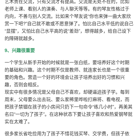
艺术贵在交流，只有交流才有提高。交流是无处不在的，比如
老师上课、看别人的演奏、与人聊天等等。有的琴友性格过于
内向，不善与别人交流。比如来个琴友说“你也来弹一曲大家欣
赏一下吧?”自己就不敢或不愿意弹了。怕比自己水平低的说自己
“显摆”，又怕比自己水平高的说“差劲”，想得越多，给自己设下
的障碍就越多。
9、兴趣很重要
一个学生从新手开始的时候就是一张白纸，要培养好这个时期
的基础和兴趣。这个时期不仅是教师、就连家长也是一个很重
要的角色。营造一个好的环境会让孩子培养出好的习惯和兴
趣，否则会相反。
现实中有很多情况是父母自己不喜欢，却硬逼迫孩子学。每到
周末，父母要么出去玩、要么家稀里哗啦打麻将、看电视，而
把孩子禁锢在孩子的小房间只扔下一句命令“练几小时”，再美其
名曰“一切为了孩子”。在这种状态下要让孩子喜欢和热爱钢琴就
实在太难了。
很多家长省吃俭用为了孩子不惜花钱买琴、交学费，但孩子依