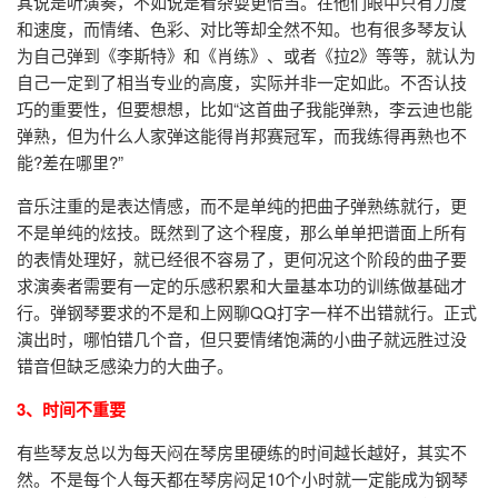
其说是听演奏，不如说是看杂耍更恰当。在他们眼中只有力度
和速度，而情绪、色彩、对比等却全然不知。也有很多琴友认
为自己弹到《李斯特》和《肖练》、或者《拉2》等等，就认为
自己一定到了相当专业的高度，实际并非一定如此。不否认技
巧的重要性，但要想想，比如“这首曲子我能弹熟，李云迪也能
弹熟，但为什么人家弹这能得肖邦赛冠军，而我练得再熟也不
能?差在哪里?”
音乐注重的是表达情感，而不是单纯的把曲子弹熟练就行，更
不是单纯的炫技。既然到了这个程度，那么单单把谱面上所有
的表情处理好，就已经很不容易了，更何况这个阶段的曲子要
求演奏者需要有一定的乐感积累和大量基本功的训练做基础才
行。弹钢琴要求的不是和上网聊QQ打字一样不出错就行。正式
演出时，哪怕错几个音，但只要情绪饱满的小曲子就远胜过没
错音但缺乏感染力的大曲子。
3、时间不重要
有些琴友总以为每天闷在琴房里硬练的时间越长越好，其实不
然。不是每个人每天都在琴房闷足10个小时就一定能成为钢琴