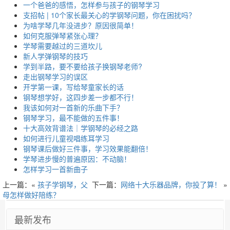
一个爸爸的感悟，怎样参与孩子的钢琴学习
支招帖 | 10个家长最关心的学钢琴问题，你在困扰吗？
为啥学琴几年没进步？原因很简单！
如何克服弹琴紧张心理？
学琴需要越过的三道坎儿
新人学弹钢琴的技巧
学到半路，要不要给孩子换钢琴老师?
走出钢琴学习的误区
开学第一课，写给琴童家长的话
钢琴想学好，这四步差一步都不行！
我该如何对一首新的乐曲下手？
钢琴学习，最不能做的五件事！
十大高效背谱法｜学钢琴的必经之路
如何进行儿童视唱练耳学习
钢琴课后做好三件事，学习效果能翻倍！
学琴进步慢的普遍原因：不动脑！
怎样学习一首新曲子
上一篇：«
孩子学钢琴，父
下一篇：
网络十大乐器品牌，你投了算！
»
母怎样做好陪练？
最新发布