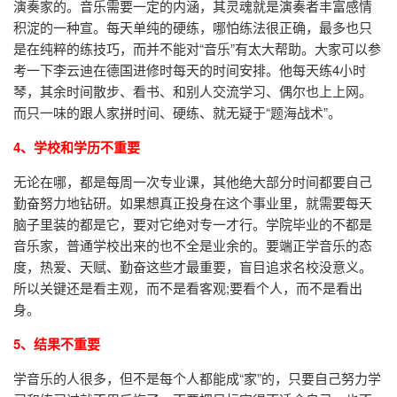
演奏家的。音乐需要一定的内涵，其灵魂就是演奏者丰富感情
积淀的一种宣。每天单纯的硬练，哪怕练法很正确，最多也只
是在纯粹的练技巧，而并不能对“音乐”有太大帮助。大家可以参
考一下李云迪在德国进修时每天的时间安排。他每天练4小时
琴，其余时间散步、看书、和别人交流学习、偶尔也上上网。
而只一味的跟人家拼时间、硬练、就无疑于“题海战术”。
4、学校和学历不重要
无论在哪，都是每周一次专业课，其他绝大部分时间都要自己
勤奋努力地钻研。如果想真正投身在这个事业里，就需要每天
脑子里装的都是它，要对它绝对专一才行。学院毕业的不都是
音乐家，普通学校出来的也不全是业余的。要端正学音乐的态
度，热爱、天赋、勤奋这些才最重要，盲目追求名校没意义。
所以关键还是看主观，而不是看客观;要看个人，而不是看出
身。
5、结果不重要
学音乐的人很多，但不是每个人都能成“家”的，只要自己努力学