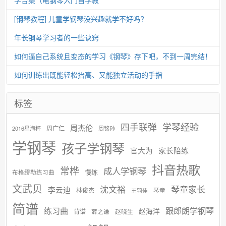
学合集（电钢琴入门自学教
[钢琴教程] 儿童学钢琴没兴趣就学不好吗?
年长钢琴学习者的一些诀窍
如何逼自己系统且变态的学习《钢琴》存下吧，不到一周完结！
如何训练出既能轻松抬高、又能独立活动的手指
标签
学琴经验
四手联弹
周杰伦
周广仁
2016星海杯
周铭孙
学钢琴
孩子学钢琴
官大为
家长陪练
抖音热歌
常桦
成人学钢琴
慢练
布格缪勒练习曲
文武贝
沈文裕
琴童家长
李云迪
林俊杰
琴童
王羽佳
简谱
练习曲
跟郎朗学钢琴
赵海洋
背谱
赵晓生
薛之谦