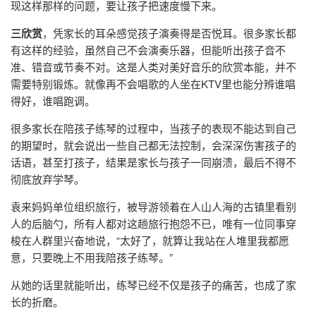
现这样那样的问题，要让孩子把速度慢下来。
三欣赏
，凭家长的耳朵感觉孩子演奏得是否悦耳。很多家长都
有这样的经验，虽然自己不会演奏乐器，但能听出孩子音不
准、错音或节奏不对。这是人类对美好音乐的欣赏本能，并不
需要特别锻炼。就像再不会唱歌的人坐在KTV里也能分辨谁唱
得好，谁唱跑调。
很多家长在陪孩子练琴的过程中，当孩子的表现不能达到自己
的期望时，就会说出一些自己都无法控制，会深深伤害孩子的
话语，甚至打孩子，结果是家长与孩子一同崩溃，最后不得不
彻底放弃学琴。
袁来妈妈单位组织旅行，被导游领着在人山人海的古镇里看别
人的后脑勺，所有人都对这趟旅行抱怨不已，唯有一位同事穿
梭在人群里兴奋地说，“太好了，就算让我站在人堆里我都愿
意，只要晚上不用我陪孩子练琴。”
从她的话里就能听出，练琴已经不仅是孩子的痛苦，也成了家
长的折磨。