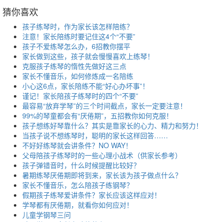
猜你喜欢
孩子练琴时，作为家长该怎样陪练？
注意！家长陪练时要记住这4个“不要”
孩子不爱练琴怎么办，6招教你摆平
家长做到这些，孩子就会慢慢喜欢上练琴！
克服孩子练琴的惰性先做好这三点
家长不懂音乐，如何修炼成一名陪练
小心这6点，家长陪练不能“好心办坏事”！
谨记！家长陪孩子练琴时的四个“不要”
最容易“放弃学琴”的三个时间截点，家长一定要注意！
99%的琴童都会有“厌倦期”，五招教你如何克服！
孩子想练好琴靠什么？其实是靠家长的心力、精力和努力！
当孩子说不想练琴时，聪明的家长这样回答……
不好好练琴就会讲条件？NO WAY！
父母陪孩子练琴时的一些心理小战术（供家长参考）
孩子弹错音时，什么时候提醒比较好？
暑期练琴厌倦期即将到来，家长该为孩子做点什么？
家长不懂音乐，怎么陪孩子练钢琴？
假期孩子练琴爱讲条件？家长应该这样应对！
学琴都有厌倦期，就看你如何应对！
儿童学钢琴三问