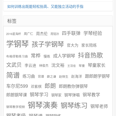
如何训练出既能轻松抬高、又能独立活动的手指
标签
学琴经验
四手联弹
周杰伦
周广仁
2016星海杯
周铭孙
学钢琴
孩子学钢琴
官大为
家长陪练
抖音热歌
常桦
成人学钢琴
慢练
布格缪勒练习曲
文武贝
沈文裕
琴童家长
李云迪
林俊杰
琴童
王羽佳
简谱
练习曲
跟郎朗学钢琴
赵海洋
背谱
赵晓生
薛之谦
郎朗
车尔尼599
郎朗教你弹钢琴
邓紫棋
钢琴学习
郎朗钢琴课
钢琴教学
钢琴弹唱
钢琴家
钢琴演奏
钢琴练习
钢琴老师
钢琴教学视频
钢琴考级
钢琴谱
钢琴陪练