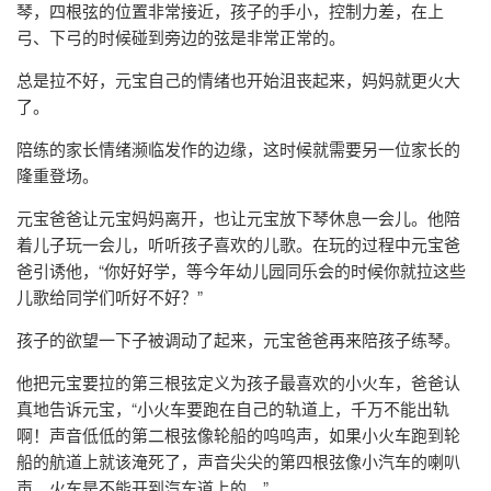
琴，四根弦的位置非常接近，孩子的手小，控制力差，在上
弓、下弓的时候碰到旁边的弦是非常正常的。
总是拉不好，元宝自己的情绪也开始沮丧起来，妈妈就更火大
了。
陪练的家长情绪濒临发作的边缘，这时候就需要另一位家长的
隆重登场。
元宝爸爸让元宝妈妈离开，也让元宝放下琴休息一会儿。他陪
着儿子玩一会儿，听听孩子喜欢的儿歌。在玩的过程中元宝爸
爸引诱他，“你好好学，等今年幼儿园同乐会的时候你就拉这些
儿歌给同学们听好不好？”
孩子的欲望一下子被调动了起来，元宝爸爸再来陪孩子练琴。
他把元宝要拉的第三根弦定义为孩子最喜欢的小火车，爸爸认
真地告诉元宝，“小火车要跑在自己的轨道上，千万不能出轨
啊！声音低低的第二根弦像轮船的呜呜声，如果小火车跑到轮
船的航道上就该淹死了，声音尖尖的第四根弦像小汽车的喇叭
声，火车是不能开到汽车道上的。”