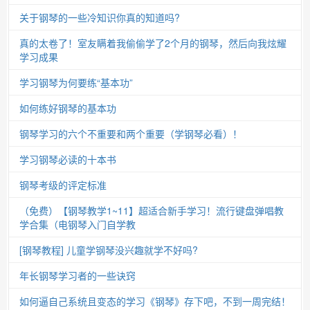
关于钢琴的一些冷知识你真的知道吗?
真的太卷了！室友瞒着我偷偷学了2个月的钢琴，然后向我炫耀
学习成果
学习钢琴为何要练“基本功”
如何练好钢琴的基本功
钢琴学习的六个不重要和两个重要（学钢琴必看）！
学习钢琴必读的十本书
钢琴考级的评定标准
（免费）【钢琴教学1~11】超适合新手学习！流行键盘弹唱教
学合集（电钢琴入门自学教
[钢琴教程] 儿童学钢琴没兴趣就学不好吗?
年长钢琴学习者的一些诀窍
如何逼自己系统且变态的学习《钢琴》存下吧，不到一周完结！