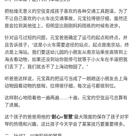
把枯燥无意义的空弦变成孩子喜欢的各种交通工具跑道，为了
不让自己喜欢的小火车出交通事故，元宝拉得很仔细，虽然还
是会拉到其他弦上，但明显比刚刚妈妈陪练的时候有进步。
针对运弓过短的问题，元宝爸爸确定了运弓的起点和终点，并
且告诉孩子，“这是小火车需要途径的站点，起点是南京站，终
点是上海站。我们要送幼儿园的小朋友从南京站乘坐高铁到上
海去看动物，如果还没到站你就停弓就等于小火车在半道把我
们丢下了，我们就去不了上海动物园了。”
听爸爸这样说，元宝真的把运弓当成了一趟趟送小朋友去上海
动物园看动物的旅程，拉得很仔细，每次运弓都很到位。
这样耐心地陪着他一遍两遍……十遍，元宝的空弦运弓总算有
了进展。
这个孩子的爸爸用他的“
耐心
+
智慧
”最大限度的保存了孩子对学
琴的热情和兴趣，这比孩子今天学会了某某技巧要重要得多。
二、针对7—10岁阶段的琴童