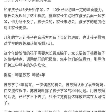
如果孩子从5岁开始学琴，7—10岁已经初具一定的演奏能力。
家长会发现到了这个程度，就算家长主动跟在孩子后面一起学
琴，也力所不及了。孩子会的，家长未必会，孩子学的速度绝
对比家长更快。
几年的学习让孩子在音乐方面有了长足的进展，也让孩子最初
对学琴的兴趣和热情所剩无几。
这个年龄阶段的孩子需要家长费点脑子，家长要善于根据孩子
的性格特点，调动他们的积极性，集中他们的注意力，引导他
们跨过学琴中的沟沟坎坎。
例案：琴童苏苏 琴龄4年
苏苏学了4年钢琴，一次偶然的机会，苏苏妈认识了袁来妈妈，
在交流过程中，苏苏妈吐露了孩子学琴的种种问题。用苏苏妈
的话说，已经学不下去了，只不过觉得就这样放弃实在太可惜
了。