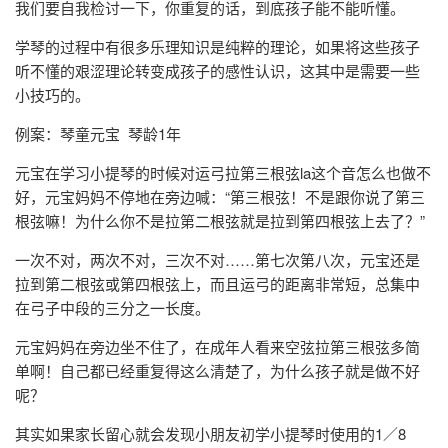
我们要自我检讨一下，你重复的话，到底孩子能不能听懂。
学琴的过程中有很多乐理知识是纯粹的理论，如果将这些孩子
听不懂的艰涩理论转变成孩子的感性认识，这其中是需要一些
小技巧的。
例案：琴童元宝 琴龄1年
元宝在学习小提琴的时候对运弓拉第三根弦la这个音怎么也做不
好，元宝妈妈不停地在旁边喊：“第三根弦！不是跟你说了第三
根弦嘛！为什么你不是拉第二根弦就是拉到第四根弦上去了？”
一次不对，两次不对，三次不对……第七次第八次，元宝还是
拉到第二根弦或第四根弦上，而且运弓的距离非常短，总集中
在弓子中段的三分之一长度。
元宝妈妈在旁边坐不住了，在成年人看来空弦拉第三根弦多简
单啊！自己都已经重复得这么清楚了，为什么孩子就是做不好
呢？
其实如果家长留心就会发现小朋友初学小提琴时使用的1／8