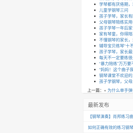
学琴都有厌倦期，
儿童学钢琴三问
孩子学琴，家长有
父母钢琴陪练实用
孩子学琴一年后家
家有琴童，你得陪
不懂钢琴的家长，
辅导宝贝练琴“十不
孩子学琴，家长最
每天不一定要练很
“暴力陪练”万万要
“妈妈！这个曲子
钢琴课堂不欢迎的
孩子学钢琴，父母
上一篇：«
为什么单手弹
最新发布
【钢琴演奏】肖邦练习曲 Op.25
如何正确有效的练习钢