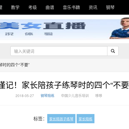
理
教学
考级
曲谱
音乐书籍
资讯
钢琴
时的四个“不要”
谨记！家长陪孩子练琴时的四个“不要
2018-05-27
钢琴陪练
中国少儿音乐培训
哆哆
标签：
家长陪孩子练琴
家长陪练