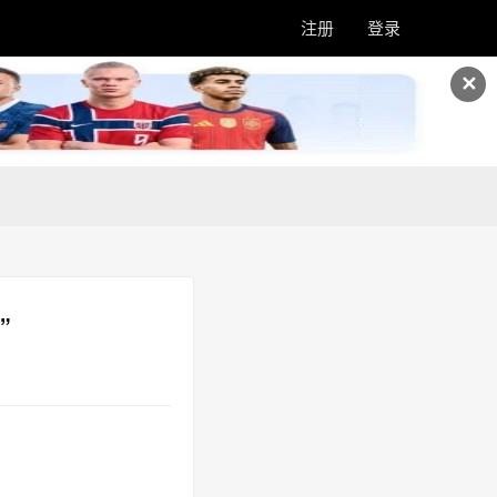
注册
登录
✕
”