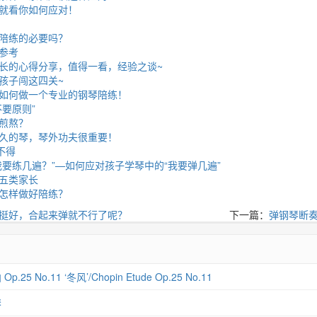
就看你如何应对！
陪练的必要吗？
参考
长的心得分享，值得一看，经验之谈~
孩子闯这四关~
如何做一个专业的钢琴陪练！
要原则”
煎熬？
久的琴，琴外功夫很重要！
不得
我要练几遍？”—如何应对孩子学琴中的“我要弹几遍”
五类家长
怎样做好陪练？
挺好，合起来弹就不行了呢？
下一篇：
弹钢琴断
 No.11 ‘冬风’/Chopin Etude Op.25 No.11
琴