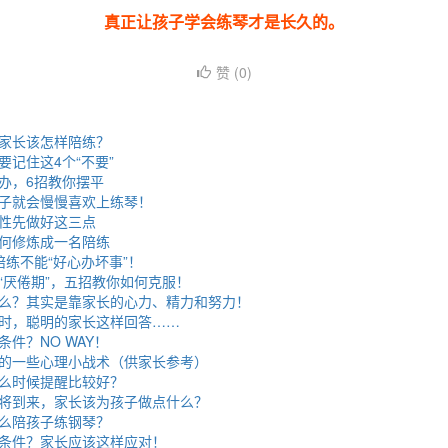
真正让孩子学会练琴才是长久的。
赞 (
0
)
家长该怎样陪练？
记住这4个“不要”
办，6招教你摆平
子就会慢慢喜欢上练琴！
性先做好这三点
何修炼成一名陪练
陪练不能“好心办坏事”！
“厌倦期”，五招教你如何克服！
么？其实是靠家长的心力、精力和努力！
时，聪明的家长这样回答……
件？NO WAY！
的一些心理小战术（供家长参考）
么时候提醒比较好？
将到来，家长该为孩子做点什么？
么陪孩子练钢琴？
条件？家长应该这样应对！