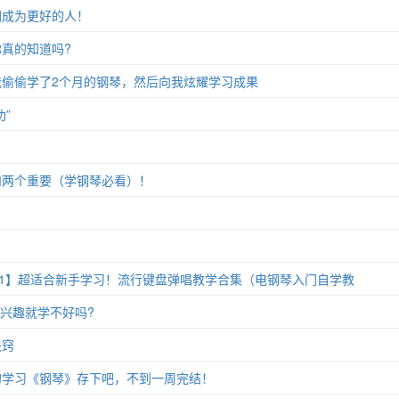
们成为更好的人！
真的知道吗?
偷偷学了2个月的钢琴，然后向我炫耀学习成果
”
和两个重要（学钢琴必看）！
11】超适合新手学习！流行键盘弹唱教学合集（电钢琴入门自学教
没兴趣就学不好吗?
诀窍
的学习《钢琴》存下吧，不到一周完结！