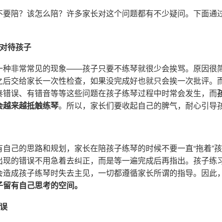
不要陪？该怎么陪？许多家长对这个问题都有不少疑问。下面通过
气对待孩子
一种非常常见的现象——孩子只要不练琴就很少会挨骂。原因很
之后交给家长一次性检查，如果没完成好也就只会挨一次批评。
奏错误、有错音等等这些问题在孩子练琴过程中时常会发生，而
会越来越抵触练琴
。所以，家长们要收起自己的脾气，耐心引导
自己的思路和规划，家长在陪孩子练琴的时候不要一直“拖着”孩
出现的错误不用急着去纠正，而是等一遍完成后再指出。孩子练
会造成孩子练琴时失去主见，一切都遵循家长所谓的指导。因此
子留有自己思考的空间。
误