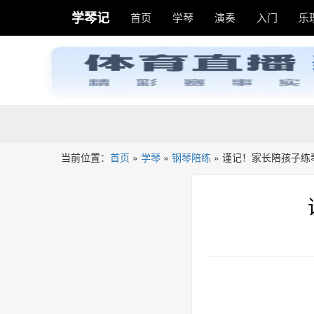
学琴记
首页
学琴
演奏
入门
乐
当前位置：
首页
»
学琴
»
钢琴陪练
»
谨记！家长陪孩子练琴