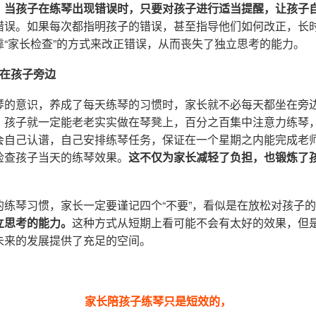
，
当孩子在练琴出现错误时，只要对孩子进行适当提醒，让孩子
错误。如果每次都指明孩子的错误，甚至指导他们如何改正，长
靠“家长检查”的方式来改正错误，从而丧失了独立思考的能力。
坐在孩子旁边
琴的意识，养成了每天练琴的习惯时，家长就不必每天都坐在旁
，孩子就一定能老老实实做在琴凳上，百分之百集中注意力练琴
会自己认谱，自己安排练琴任务，保证在一个星期之内能完成老
检查孩子当天的练琴效果。
这不仅为家长减轻了负担，也锻炼了
的练琴习惯，家长一定要谨记四个“不要”，看似是在放松对孩子
立思考的能力。
这种方式从短期上看可能不会有太好的效果，但
未来的发展提供了充足的空间。
家长陪孩子练琴只是短效的，