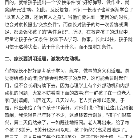
目的，就给孩子提出一个“交换条件”如“好好弹琴、做作业，就
奖励5元钱”等。如此，反反复复，时间一长孩子也就逐渐学会了
“以其人之道，还治其人之身”。当他们要达到一定目的的时候，
也会对家长提出“交换条件”。而家长对孩子的每一次妥协或满
足，都会强化孩子的”条件意识”。所以，在教育孩子的过程中，
尽量让孩子在“无条件”状态下去学习、做事。长此以往，孩子就
习惯于这种状态，该干什么干什么，而不是附加条件。
二、家长要讲明道理，激发内在动机。
有的家长不好好思考孩子学习、练琴、做事的意义和道理。总
觉得给点小的“刺激”便会引起孩子的反应，这可能会暂时起作
用，但不会长期持续下去。因为心理学上有个外部动机和内部
动机的问题，大家不妨看看下面的故事:有一群孩子在一位老人
家门前嬉闹，叫声连天。几天过去，老人实在难以忍受。于
是，他出来给了每个孩子10美分，对他们说:.‘你们让这儿变得很
热闹，我觉得自己年轻了不少，这点钱表示谢意。”孩子们很高
兴，第二天仍然来了，一如既往地嬉闹。老人再出来，给了每
个孩子5美分。5美分也还可以吧，孩子仍然兴高采烈地走了。
第三天，老人只给了每个孩子2美分，孩子们勃然大怒，“一天才