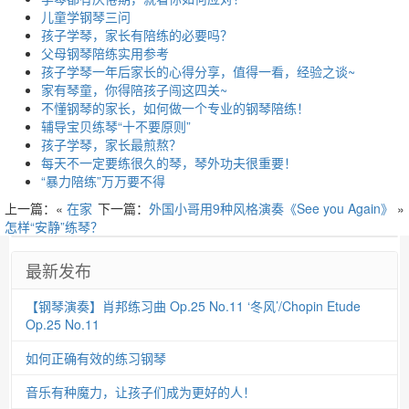
儿童学钢琴三问
孩子学琴，家长有陪练的必要吗？
父母钢琴陪练实用参考
孩子学琴一年后家长的心得分享，值得一看，经验之谈~
家有琴童，你得陪孩子闯这四关~
不懂钢琴的家长，如何做一个专业的钢琴陪练！
辅导宝贝练琴“十不要原则”
孩子学琴，家长最煎熬？
每天不一定要练很久的琴，琴外功夫很重要！
“暴力陪练”万万要不得
上一篇：«
在家
下一篇：
外国小哥用9种风格演奏《See you Again》
»
怎样“安静”练琴？
最新发布
【钢琴演奏】肖邦练习曲 Op.25 No.11 ‘冬风’/Chopin Etude
Op.25 No.11
如何正确有效的练习钢琴
音乐有种魔力，让孩子们成为更好的人！