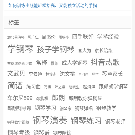
如何训练出既能轻松抬高、又能独立活动的手指
标签
学琴经验
四手联弹
周杰伦
周广仁
2016星海杯
周铭孙
学钢琴
孩子学钢琴
官大为
家长陪练
抖音热歌
常桦
成人学钢琴
慢练
布格缪勒练习曲
文武贝
沈文裕
琴童家长
李云迪
林俊杰
琴童
王羽佳
简谱
练习曲
跟郎朗学钢琴
赵海洋
背谱
赵晓生
薛之谦
郎朗
车尔尼599
郎朗教你弹钢琴
邓紫棋
钢琴学习
郎朗钢琴课
钢琴教学
钢琴弹唱
钢琴家
钢琴演奏
钢琴练习
钢琴老师
钢琴教学视频
钢琴考级
钢琴谱
钢琴陪练