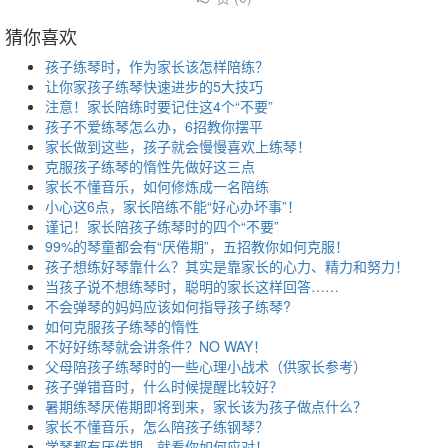
猜你喜欢
孩子练琴时，作为家长该怎样陪练？
让你家孩子练琴快速进步的5大技巧
注意！家长陪练时要记住这4个“不要”
孩子不爱练琴怎么办，6招教你摆平
家长做到这些，孩子就会慢慢喜欢上练琴！
克服孩子练琴的惰性先做好这三点
家长不懂音乐，如何修炼成一名陪练
小心这6点，家长陪练不能“好心办坏事”！
谨记！家长陪孩子练琴时的四个“不要”
99%的琴童都会有“厌倦期”，五招教你如何克服！
孩子想练好琴靠什么？其实是靠家长的心力、精力和努力！
当孩子说不想练琴时，聪明的家长这样回答……
不会弹琴的妈妈应该如何指导孩子练琴?
如何克服孩子练琴的惰性
不好好练琴就会讲条件？NO WAY！
父母陪孩子练琴时的一些心理小战术（供家长参考）
孩子弹错音时，什么时候提醒比较好？
暑期练琴厌倦期即将到来，家长该为孩子做点什么？
家长不懂音乐，怎么陪孩子练钢琴？
学琴都有厌倦期，就看你如何应对！