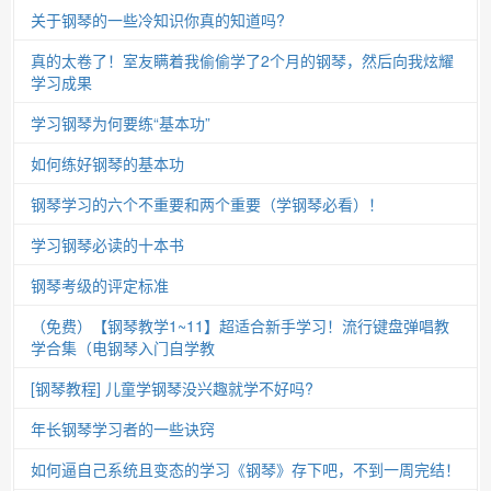
关于钢琴的一些冷知识你真的知道吗?
真的太卷了！室友瞒着我偷偷学了2个月的钢琴，然后向我炫耀
学习成果
学习钢琴为何要练“基本功”
如何练好钢琴的基本功
钢琴学习的六个不重要和两个重要（学钢琴必看）！
学习钢琴必读的十本书
钢琴考级的评定标准
（免费）【钢琴教学1~11】超适合新手学习！流行键盘弹唱教
学合集（电钢琴入门自学教
[钢琴教程] 儿童学钢琴没兴趣就学不好吗?
年长钢琴学习者的一些诀窍
如何逼自己系统且变态的学习《钢琴》存下吧，不到一周完结！