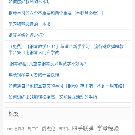
如何练好钢琴的基本功
钢琴学习的六个不重要和两个重要（学钢琴必看）！
学习钢琴必读的十本书
钢琴考级的评定标准
（免费）【钢琴教学1~11】超适合新手学习！流行键盘弹唱教
学合集（电钢琴入门自学教
[钢琴教程] 儿童学钢琴没兴趣就学不好吗?
年长钢琴学习者的一些诀窍
如何逼自己系统且变态的学习《钢琴》存下吧，不到一周完结！
如何训练出既能轻松抬高、又能独立活动的手指
标签
学琴经验
四手联弹
周杰伦
周广仁
2016星海杯
周铭孙