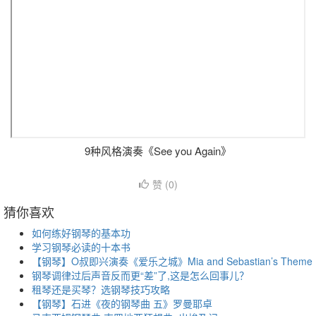
9种风格演奏《See you Again》
赞 (
0
)
猜你喜欢
如何练好钢琴的基本功
学习钢琴必读的十本书
【钢琴】O叔即兴演奏《爱乐之城》Mia and Sebastian’s Theme
钢琴调律过后声音反而更“差”了,这是怎么回事儿？
租琴还是买琴？选钢琴技巧攻略
【钢琴】石进《夜的钢琴曲 五》罗曼耶卓