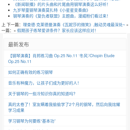
《新闻联播》的片头曲和片尾曲用钢琴演奏这么好听！
九岁琴童钢琴演奏莫扎特《小星星变奏曲》
钢琴演奏的《复仇者联盟》主题曲，漫威粉们看过来！
上
下一篇：
理查德·克莱德曼演奏《瓦妮莎的微笑》,触动灵魂最深处~
»
一篇：«
假期孩子练琴爱讲条件？家长应该这样应对！
最新发布
【钢琴演奏】肖邦练习曲 Op.25 No.11 ‘冬风’/Chopin Etude
Op.25 No.11
如何正确有效的练习钢琴
音乐有种魔力，让孩子们成为更好的人！
关于钢琴的一些冷知识你真的知道吗?
真的太卷了！室友瞒着我偷偷学了2个月的钢琴，然后向我炫耀
学习成果
学习钢琴为何要练“基本功”