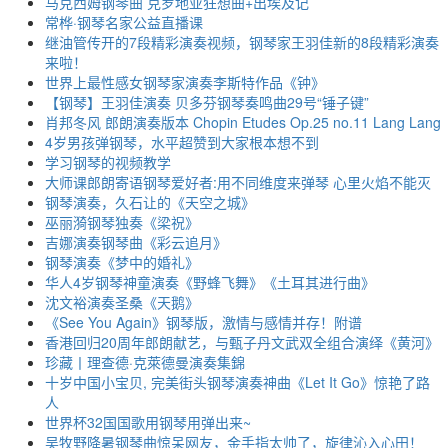
马克西姆钢琴曲 克罗地亚狂想曲+出埃及记
常桦·钢琴名家公益直播课
继油管传开的7段精彩演奏视频，钢琴家王羽佳新的8段精彩演奏
来啦！
世界上最性感女钢琴家演奏李斯特作品《钟》
【钢琴】王羽佳演奏 贝多芬钢琴奏鸣曲29号“锤子键”
肖邦冬风 郎朗演奏版本 Chopin Etudes Op.25 no.11 Lang Lang
4岁男孩弹钢琴，水平超赞到大家根本想不到
学习钢琴的视频教学
大师课郎朗寄语钢琴爱好者:用不同维度来弹琴 心里火焰不能灭
钢琴演奏，久石让的《天空之城》
巫丽漪钢琴独奏《梁祝》
吉娜演奏钢琴曲《彩云追月》
钢琴演奏《梦中的婚礼》
华人4岁钢琴神童演奏《野蜂飞舞》《土耳其进行曲》
沈文裕演奏圣桑《天鹅》
《See You Again》钢琴版，激情与感情并存！附谱
香港回归20周年郎朗献艺，与甄子丹文武双全组合演绎《黄河》
珍藏丨理查德·克萊德曼演奏集錦
十岁中国小宝贝, 完美街头钢琴演奏神曲《Let It Go》惊艳了路
人
世界杯32国国歌用钢琴用弹出来~
吴牧野降暑钢琴曲惊呆网友，金手指太帅了，旋律沁入心田！