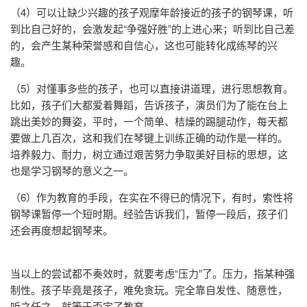
（4）可以让缺少兴趣的孩子观摩年龄接近的孩子的钢琴课，听
到比自己好的，会激发起“争强好胜”的上进心来；听到比自己差
的，会产生某种荣誉感和自信心，这也可能转化成练琴的兴
趣。
（5）对懂事多些的孩子，也可以直接讲道理，进行思想教育。
比如，孩子们大都爱着舞蹈，告诉孩子，演员们为了能在台上
跳出美妙的舞姿，平时，一个简单、桔燥的踢腿动作，每天都
要做上几百次，这和我们在琴键上训练正确的动作是一样的。
培养毅力、耐力，树立通过艰苦努力争取美好目标的思想，这
也是学习钢琴的意义之一。
（6）作为教育的手段，在实在不得已的情况下，有时，索性将
钢琴课暂停一个短时期。经验告诉我们，暂停一段后，孩子们
还会再度想起钢琴来。
当以上的尝试都不奏效时，就要考虑“压力”了。压力，指某种强
制性。孩子毕竟是孩子，难免贪玩。完全靠自发性、随意性，
听之任之，就等于否定了教育。