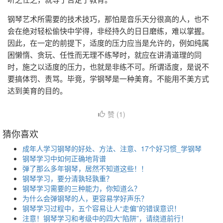
钢琴艺术所需要的技术技巧，那怕是音乐天分很高的人，也不
会在绝对轻松偷快中学得，非经持久的日日磨练，难以掌握。
因此，在一定的前提下，适度的压力应当是允许的，例如纯属
困懒惰、贪玩、任性而无理不练琴时，就应在讲清道理的同
时，施之以适度的压力，也就是非练不可。所谓适度，是说不
要搞体罚、责骂。毕竟，学钢琴是一种美育。不能用不美方式
达到美育的目的。
赞 (
1
)
猜你喜欢
成年人学习钢琴的好处、方法、注意、17个好习惯_学钢琴
钢琴学习中如何正确地背谱
弹了那么多年钢琴，居然不知道这些！！
钢琴学习，要分清孰轻孰重？
钢琴学习需要的三种能力，你知道么？
为什么会弹钢琴的人，更容易学好声乐？
钢琴学习过程中，五个容易让人“走偏”的错误意识！
注意！钢琴学习和考级中的四大“陷阱”，请绕道前行！