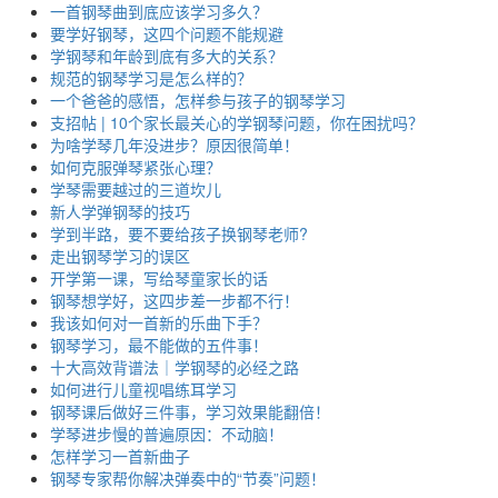
一首钢琴曲到底应该学习多久？
要学好钢琴，这四个问题不能规避
学钢琴和年龄到底有多大的关系？
规范的钢琴学习是怎么样的？
一个爸爸的感悟，怎样参与孩子的钢琴学习
支招帖 | 10个家长最关心的学钢琴问题，你在困扰吗？
为啥学琴几年没进步？原因很简单！
如何克服弹琴紧张心理？
学琴需要越过的三道坎儿
新人学弹钢琴的技巧
学到半路，要不要给孩子换钢琴老师?
走出钢琴学习的误区
开学第一课，写给琴童家长的话
钢琴想学好，这四步差一步都不行！
我该如何对一首新的乐曲下手？
钢琴学习，最不能做的五件事！
十大高效背谱法｜学钢琴的必经之路
如何进行儿童视唱练耳学习
钢琴课后做好三件事，学习效果能翻倍！
学琴进步慢的普遍原因：不动脑！
怎样学习一首新曲子
钢琴专家帮你解决弹奏中的“节奏”问题！