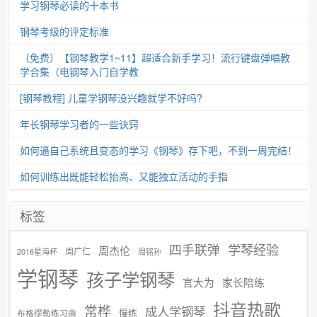
学习钢琴必读的十本书
钢琴考级的评定标准
（免费）【钢琴教学1~11】超适合新手学习！流行键盘弹唱教
学合集（电钢琴入门自学教
[钢琴教程] 儿童学钢琴没兴趣就学不好吗?
年长钢琴学习者的一些诀窍
如何逼自己系统且变态的学习《钢琴》存下吧，不到一周完结！
如何训练出既能轻松抬高、又能独立活动的手指
标签
学琴经验
四手联弹
周杰伦
周广仁
2016星海杯
周铭孙
学钢琴
孩子学钢琴
官大为
家长陪练
抖音热歌
常桦
成人学钢琴
慢练
布格缪勒练习曲