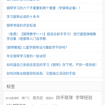
钢琴学习的六个不重要和两个重要（学钢琴必看）！
学习钢琴必读的十本书
钢琴考级的评定标准
（免费）【钢琴教学1~11】超适合新手学习！流行键盘弹唱教
学合集（电钢琴入门自学教
[钢琴教程] 儿童学钢琴没兴趣就学不好吗?
年长钢琴学习者的一些诀窍
如何逼自己系统且变态的学习《钢琴》存下吧，不到一周完结！
如何训练出既能轻松抬高、又能独立活动的手指
标签
学琴经验
四手联弹
周杰伦
周广仁
2016星海杯
周铭孙