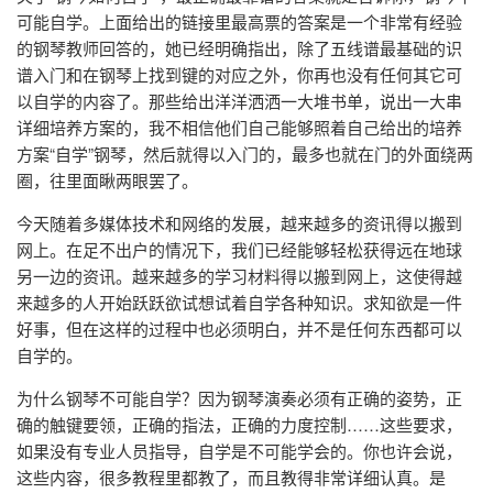
可能自学。上面给出的链接里最高票的答案是一个非常有经验
的钢琴教师回答的，她已经明确指出，除了五线谱最基础的识
谱入门和在钢琴上找到键的对应之外，你再也没有任何其它可
以自学的内容了。那些给出洋洋洒洒一大堆书单，说出一大串
详细培养方案的，我不相信他们自己能够照着自己给出的培养
方案“自学”钢琴，然后就得以入门的，最多也就在门的外面绕两
圈，往里面瞅两眼罢了。
今天随着多媒体技术和网络的发展，越来越多的资讯得以搬到
网上。在足不出户的情况下，我们已经能够轻松获得远在地球
另一边的资讯。越来越多的学习材料得以搬到网上，这使得越
来越多的人开始跃跃欲试想试着自学各种知识。求知欲是一件
好事，但在这样的过程中也必须明白，并不是任何东西都可以
自学的。
为什么钢琴不可能自学？因为钢琴演奏必须有正确的姿势，正
确的触键要领，正确的指法，正确的力度控制……这些要求，
如果没有专业人员指导，自学是不可能学会的。你也许会说，
这些内容，很多教程里都教了，而且教得非常详细认真。是