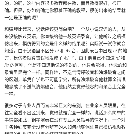
的，的确，这些内容很多教程都在教，而且教得很好，很正
确。但是，你如何确定你照着正确的教程，模仿出来的结果就
一定是正确的呢？
和弹琴比起来，说话应该更简单吧？一个从小说汉语的人，从
来没接触过英语，你直接给他一段英语录音，让他听过之后模
仿出来，模仿得到的会是什么样的结果呢？实际试一试你就会
知道，由于汉语里不区分 /ɪ/ 和 /iː/ 音，因此录音中出现 /ɪ/ 的地
方，模仿者就算错误地发成了 /iː/ 了，由于他自己不知道 /ɪ/ 和
/iː/ 的区别，他是不知道他说的不对的，他只会觉得，他念的和
录音里是完全一样。同样地，不送气清爆破音和浊爆破音之间
的区别，单凭自学也不可能学会，所有浊爆破音他就算全错误
地念成了不送气清爆破音，他仍然会觉得他念的和录音上完全
一样。
很多对于专业人员而言非常巨大的差别，在业余人员眼里，往
往完全看不出区别来，觉得就是完全一样的。说话那么简单的
事情都如此，钢琴演奏在没有专业人员指导的情况下，一个对
于各种细节完全没有分辨率的人如何能够保证自己模仿视频教
程里的动作模仿出来的结果就是正确的？