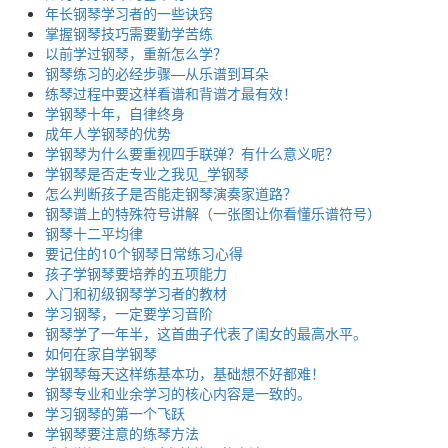
年长钢琴学习者的一些诀窍
掌握钢琴技巧需要勤学苦练
以前学过钢琴，重新怎么学？
钢琴练习的必经步骤—从乐谱到耳朵
练琴过程中要这样看谱和背谱才最有效！
学钢琴十年，自律终身
成年人学钢琴的优势
学钢琴为什么要重视四手联弹？有什么意义呢？
学钢琴是否走专业之我见_学钢琴
怎么判断孩子是否能走钢琴演奏家道路？
钢琴谱上的特殊符号讲解（一张图让你看懂乐谱符号）
钢琴十二平均律
要记住的10个钢琴日常练习心得
孩子学钢琴要培养的五项能力
入门和初级钢琴学习者的教材
学习钢琴，一定要学习音阶
钢琴学了一年半，这首曲子代表了闺女的最高水平。
如何在家自学钢琴
学钢琴每天这样练基本功，基础想不好都难！
钢琴专业和业余学习的核心内容是一致的。
学习钢琴的第一个飞跃
学钢琴要注意的练琴方法