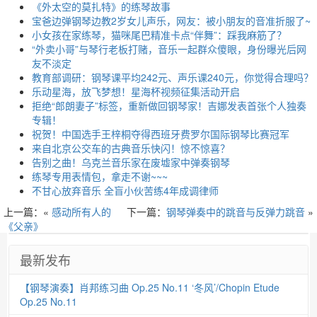
《外太空的莫扎特》的练琴故事
宝爸边弹钢琴边教2岁女儿声乐，网友：被小朋友的音准折服了~
小女孩在家练琴，猫咪尾巴精准卡点“伴舞”：踩我麻筋了？
“外卖小哥”与琴行老板打赌，音乐一起群众傻眼，身份曝光后网
友不淡定
教育部调研：钢琴课平均242元、声乐课240元，你觉得合理吗？
乐动星海，放飞梦想！星海杯视频征集活动开启
拒绝“郎朗妻子”标签，重新做回钢琴家！吉娜发表首张个人独奏
专辑！
祝贺！中国选手王梓桐夺得西班牙费罗尔国际钢琴比赛冠军
来自北京公交车的古典音乐快闪！惊不惊喜？
告别之曲！乌克兰音乐家在废墟家中弹奏钢琴
练琴专用表情包，拿走不谢~~~
不甘心放弃音乐 全盲小伙苦练4年成调律师
上一篇：«
感动所有人的
下一篇：
钢琴弹奏中的跳音与反弹力跳音
»
《父亲》
最新发布
【钢琴演奏】肖邦练习曲 Op.25 No.11 ‘冬风’/Chopin Etude
Op.25 No.11