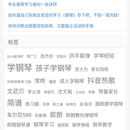
年长钢琴学习者的一些诀窍
如何逼自己系统且变态的学习《钢琴》存下吧，不到一周完结！
如何训练出既能轻松抬高、又能独立活动的手指
标签
学琴经验
四手联弹
周杰伦
周广仁
2016星海杯
周铭孙
学钢琴
孩子学钢琴
官大为
家长陪练
抖音热歌
常桦
成人学钢琴
慢练
布格缪勒练习曲
文武贝
沈文裕
琴童家长
李云迪
林俊杰
琴童
王羽佳
简谱
练习曲
跟郎朗学钢琴
赵海洋
背谱
赵晓生
薛之谦
郎朗
车尔尼599
郎朗教你弹钢琴
邓紫棋
钢琴学习
郎朗钢琴课
钢琴教学
钢琴弹唱
钢琴家