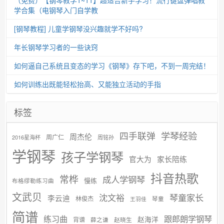
学合集（电钢琴入门自学教
[钢琴教程] 儿童学钢琴没兴趣就学不好吗?
年长钢琴学习者的一些诀窍
如何逼自己系统且变态的学习《钢琴》存下吧，不到一周完结！
如何训练出既能轻松抬高、又能独立活动的手指
标签
学琴经验
四手联弹
周杰伦
周广仁
2016星海杯
周铭孙
学钢琴
孩子学钢琴
官大为
家长陪练
抖音热歌
常桦
成人学钢琴
慢练
布格缪勒练习曲
文武贝
沈文裕
琴童家长
李云迪
林俊杰
琴童
王羽佳
简谱
练习曲
跟郎朗学钢琴
赵海洋
背谱
赵晓生
薛之谦