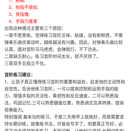
2、抬指不放松;
3、穿指慢;
4、手指力度差
出现这种情况主要有三个原因：
一是不愿意练。觉得练习音阶乏味、枯燥，没有新鲜感，不像
弹奏乐曲优美动听，越练越没有兴趣。因此，对弹奏乐曲比较
认真，面对音阶马马虎虎，会弹就行，不下功夫。
二是缺乏耐心。练习音阶时间太长，就不厌烦了。
三是双手五指立不住。
音阶练习建议：
1、让孩子真正懂得练习音阶的重要和益处，启发他的主动性和
自觉性。告诉他练习音阶，一可以提高控制和运用手指的能
力，增强手指的灵活性，柔韧性和反应速度，二可以熟悉指
法，巩固记忆;三可以熟悉键盘位置，熟悉调式及其转换，提高
视奏能力。
特别强调 基本功的练习，不是三天两早上就练好，而是需要坚
持长期训练，就像练书法，尽管会写字了，但要真正写好，必
须下功夫坚持每天练习，不能间断。让他树立坚持 长期训练的