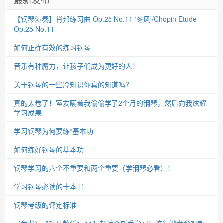
【钢琴演奏】肖邦练习曲 Op.25 No.11 ‘冬风’/Chopin Etude
Op.25 No.11
如何正确有效的练习钢琴
音乐有种魔力，让孩子们成为更好的人！
关于钢琴的一些冷知识你真的知道吗?
真的太卷了！室友瞒着我偷偷学了2个月的钢琴，然后向我炫耀
学习成果
学习钢琴为何要练“基本功”
如何练好钢琴的基本功
钢琴学习的六个不重要和两个重要（学钢琴必看）！
学习钢琴必读的十本书
钢琴考级的评定标准
（免费）【钢琴教学1~11】超适合新手学习！流行键盘弹唱教