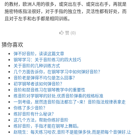
的教材，欧洲人用的很多，或突出左手、或突出右手，再就是
施密特练指法很好，对于手指的独立性，灵活性都有好处，而
且对于左手和右手都是相同训练。
赞 (
0
)
猜你喜欢
弹不好音阶，读读这篇文章
钢琴学习：关于音阶练习的四大技巧
关于音阶的几种训练方式
几个方面告诉你，在钢琴学习中如何弹好音阶？
音阶老是弹得不均匀是怎么回事？
初学钢琴者该如何弹音阶？
音阶和琵音练习在钢琴教学中的重要性
练音阶对学钢琴的好处,优质音阶弹奏的规格标准
一到考级，居然连音阶指法都忘了~来！音阶指法规律表拿走
你练了多少音阶？
练好音阶有什么秘诀？
这几个方法，帮助你练好音阶
练好音阶，手指才能在钢琴上舞蹈。
赵晓生：每天练习哈农,音阶不是能弹多快,而是把每个音弹好,让