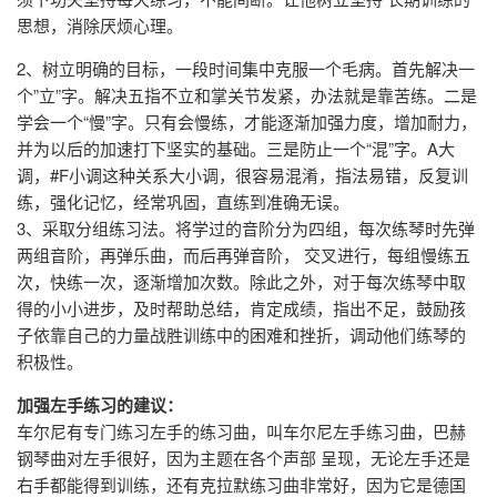
思想，消除厌烦心理。
2、树立明确的目标，一段时间集中克服一个毛病。首先解决一
个”立”字。解决五指不立和掌关节发紧，办法就是靠苦练。二是
学会一个“慢”字。只有会慢练，才能逐渐加强力度，增加耐力，
并为以后的加速打下坚实的基础。三是防止一个“混”字。A大
调，#F小调这种关系大小调，很容易混淆，指法易错，反复训
练，强化记忆，经常巩固，直练到准确无误。
3、采取分组练习法。将学过的音阶分为四组，每次练琴时先弹
两组音阶，再弹乐曲，而后再弹音阶， 交叉进行，每组慢练五
次，快练一次，逐渐增加次数。除此之外，对于每次练琴中取
得的小小进步，及时帮助总结，肯定成绩，指出不足，鼓励孩
子依靠自己的力量战胜训练中的困难和挫折，调动他们练琴的
积极性。
加强左手练习的建议：
车尔尼有专门练习左手的练习曲，叫车尔尼左手练习曲，巴赫
钢琴曲对左手很好，因为主题在各个声部 呈现，无论左手还是
右手都能得到训练，还有克拉默练习曲非常好，因为它是德国