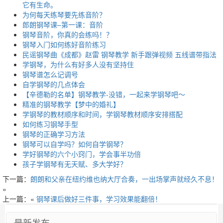
它有生命。
为何每天练琴要先练音阶？
郎朗钢琴课–第一课：音阶
钢琴音阶，你真的会练吗！？
钢琴入门如何练好音阶练习
民谣钢琴曲《成都》赵雷 钢琴教学 新手跟弹视频 五线谱带指法
学钢琴，为什么有好多人没有坚持住
钢琴谱怎么记调号
自学钢琴的几点体会
【辛德勒的名单】钢琴教学-没错，一起来学钢琴吧～
精准的钢琴教学【梦中的婚礼】
学钢琴的教材顺序和时间，学钢琴教材顺序安排搭配
如何练习钢琴手型
钢琴的正确学习方法
钢琴可以自学吗？如何自学钢琴？
学好钢琴的六个小窍门，学会事半功倍
孩子学钢琴有无天赋、多大学好？
下一篇：
朗朗和父亲在纽约维也纳大厅合奏，一出场掌声就经久不息！
»
上一篇：«
钢琴课后做好三件事，学习效果能翻倍！
最新发布