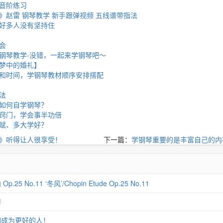
音阶练习
》赵雷 钢琴教学 新手跟弹视频 五线谱带指法
好多人没有坚持住
会
钢琴教学-没错，一起来学钢琴吧～
梦中的婚礼】
和时间，学钢琴教材顺序安排搭配
法
如何自学钢琴？
窍门，学会事半功倍
赋、多大学好？
》听得让人很享受！
下一篇：
学钢琴重要的是丰富自己的内
 No.11 ‘冬风’/Chopin Etude Op.25 No.11
琴
们成为更好的人！