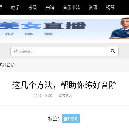
理
教学
考级
曲谱
音乐书籍
资讯
钢琴
练好音阶
这几个方法，帮助你练好音阶
2017-10-29
钢琴练习
标签：
音阶练习