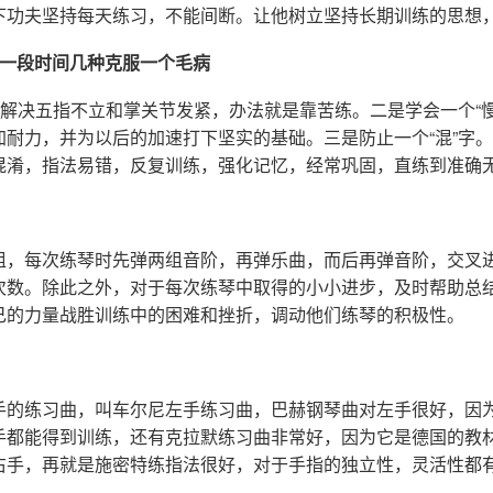
下功夫坚持每天练习，不能间断。让他树立坚持长期训练的思想
，一段时间几种克服一个毛病
。解决五指不立和掌关节发紧，办法就是靠苦练。二是学会一个“
耐力，并为以后的加速打下坚实的基础。三是防止一个“混”字。
混淆，指法易错，反复训练，强化记忆，经常巩固，直练到准确
组，每次练琴时先弹两组音阶，再弹乐曲，而后再弹音阶，交叉
次数。除此之外，对于每次练琴中取得的小小进步，及时帮助总
己的力量战胜训练中的困难和挫折，调动他们练琴的积极性。
：
手的练习曲，叫车尔尼左手练习曲，巴赫钢琴曲对左手很好，因
手都能得到训练，还有克拉默练习曲非常好，因为它是德国的教
右手，再就是施密特练指法很好，对于手指的独立性，灵活性都
。