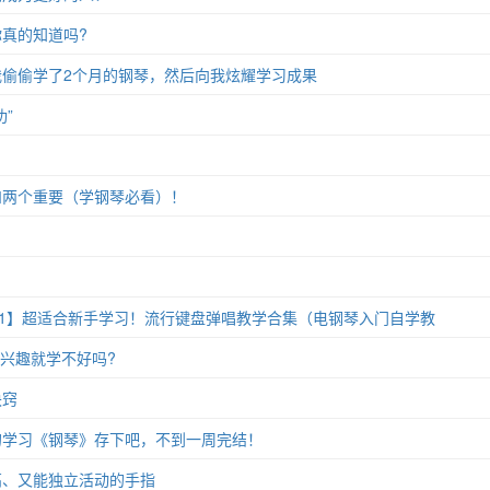
真的知道吗?
偷偷学了2个月的钢琴，然后向我炫耀学习成果
”
和两个重要（学钢琴必看）！
11】超适合新手学习！流行键盘弹唱教学合集（电钢琴入门自学教
没兴趣就学不好吗?
诀窍
的学习《钢琴》存下吧，不到一周完结！
高、又能独立活动的手指