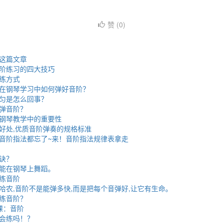
赞 (
0
)
这篇文章
阶练习的四大技巧
练方式
在钢琴学习中如何弹好音阶？
匀是怎么回事？
弹音阶？
钢琴教学中的重要性
好处,优质音阶弹奏的规格标准
音阶指法都忘了~来！音阶指法规律表拿走
诀？
能在钢琴上舞蹈。
练音阶
哈农,音阶不是能弹多快,而是把每个音弹好,让它有生命。
练音阶？
课：音阶
会练吗！？