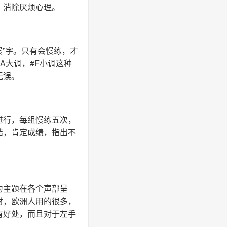
，消除厌烦心理。
慢”字。只有会慢练，才
A大调，#F小调这种
无误。
进行，每组慢练五次，
结，肯定成绩，指出不
为主题在各个声部呈
材，欧洲人用的很多，
有好处，而且对于左手