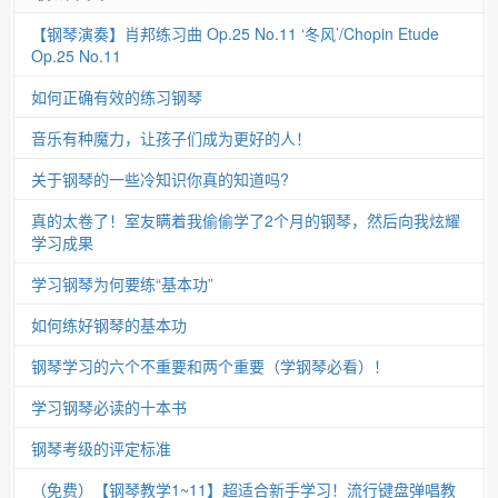
【钢琴演奏】肖邦练习曲 Op.25 No.11 ‘冬风’/Chopin Etude
Op.25 No.11
如何正确有效的练习钢琴
音乐有种魔力，让孩子们成为更好的人！
关于钢琴的一些冷知识你真的知道吗?
真的太卷了！室友瞒着我偷偷学了2个月的钢琴，然后向我炫耀
学习成果
学习钢琴为何要练“基本功”
如何练好钢琴的基本功
钢琴学习的六个不重要和两个重要（学钢琴必看）！
学习钢琴必读的十本书
钢琴考级的评定标准
（免费）【钢琴教学1~11】超适合新手学习！流行键盘弹唱教