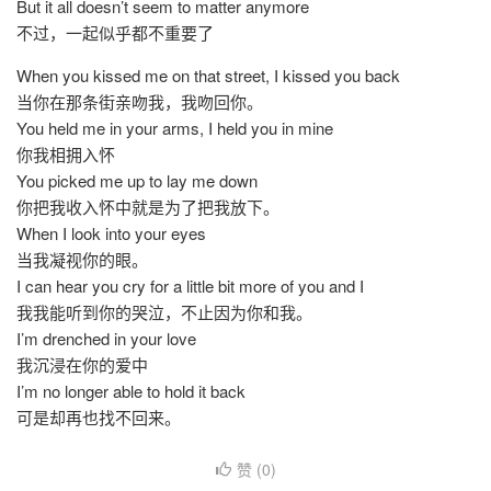
But it all doesn’t seem to matter anymore
不过，一起似乎都不重要了
When you kissed me on that street, I kissed you back
当你在那条街亲吻我，我吻回你。
You held me in your arms, I held you in mine
你我相拥入怀
You picked me up to lay me down
你把我收入怀中就是为了把我放下。
When I look into your eyes
当我凝视你的眼。
I can hear you cry for a little bit more of you and I
我我能听到你的哭泣，不止因为你和我。
I’m drenched in your love
我沉浸在你的爱中
I’m no longer able to hold it back
可是却再也找不回来。
赞 (
0
)