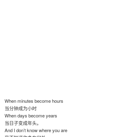
When minutes become hours
当分钟成为小时
When days become years
当日子变成年头。
And I don’t know where you are