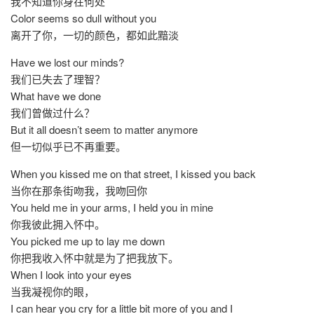
我不知道你身在何处
Color seems so dull without you
离开了你，一切的颜色，都如此黯淡
Have we lost our minds?
我们已失去了理智？
What have we done
我们曾做过什么？
But it all doesn’t seem to matter anymore
但一切似乎已不再重要。
When you kissed me on that street, I kissed you back
当你在那条街吻我，我吻回你
You held me in your arms, I held you in mine
你我彼此拥入怀中。
You picked me up to lay me down
你把我收入怀中就是为了把我放下。
When I look into your eyes
当我凝视你的眼，
I can hear you cry for a little bit more of you and I