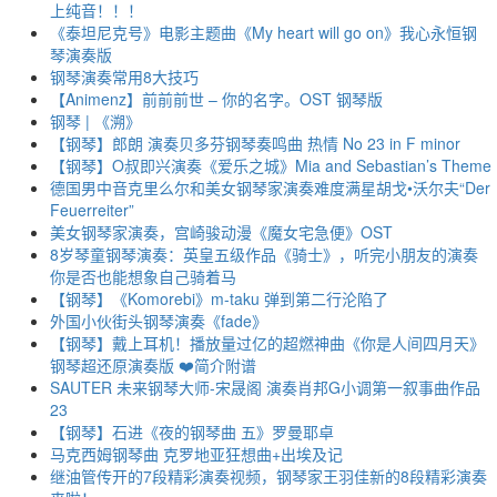
上纯音！！！
《泰坦尼克号》电影主题曲《My heart will go on》我心永恒钢
琴演奏版
钢琴演奏常用8大技巧
【Animenz】前前前世 – 你的名字。OST 钢琴版
钢琴 | 《溯》
【钢琴】郎朗 演奏贝多芬钢琴奏鸣曲 热情 No 23 in F minor
【钢琴】O叔即兴演奏《爱乐之城》Mia and Sebastian’s Theme
德国男中音克里么尔和美女钢琴家演奏难度满星胡戈•沃尔夫“Der
Feuerreiter”
美女钢琴家演奏，宫崎骏动漫《魔女宅急便》OST
8岁琴童钢琴演奏：英皇五级作品《骑士》，听完小朋友的演奏
你是否也能想象自己骑着马
【钢琴】《Komorebi》m-taku 弹到第二行沦陷了
外国小伙街头钢琴演奏《fade》
【钢琴】戴上耳机！播放量过亿的超燃神曲《你是人间四月天》
钢琴超还原演奏版 ❤️简介附谱
SAUTER 未来钢琴大师-宋晟阁 演奏肖邦G小调第一叙事曲作品
23
【钢琴】石进《夜的钢琴曲 五》罗曼耶卓
马克西姆钢琴曲 克罗地亚狂想曲+出埃及记
继油管传开的7段精彩演奏视频，钢琴家王羽佳新的8段精彩演奏