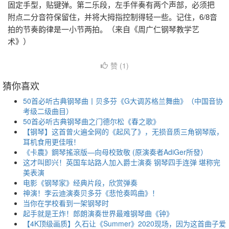
固定手型，贴键弹。第二乐段，左手伴奏有两个声部，必须把
附点二分音符保留住，并将大拇指控制得轻一些。记住，6/8音
拍的节奏韵律是一小节两拍。（来自《周广仁钢琴教学艺
术》）
赞 (
1
)
猜你喜欢
50首必听古典钢琴曲丨贝多芬《G大调苏格兰舞曲》（中国音协
考级二级曲目）
50首必听古典钢琴曲之门德尔松《春之歌》
【钢琴】这首曾火遍全网的《起风了》，无损音质三角钢琴版，
耳机食用更佳哦！
《卡農》鋼琴搖滾版—向母校致敬 (原演奏者AdiGer所發）
这才叫即兴！英国车站路人加入爵士演奏 钢琴四手连弹 堪称完
美表演
电影《钢琴家》经典片段，欣赏弹奏
神演！李云迪演奏贝多芬《悲怆奏鸣曲》！
当你在学校看到一架钢琴时
起手就是王炸！郎朗演奏世界最难钢琴曲《钟》
【4K顶级画质】久石让《Summer》2020现场，因为这首曲子爱