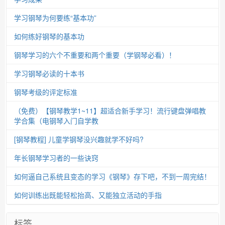
学习钢琴为何要练“基本功”
如何练好钢琴的基本功
钢琴学习的六个不重要和两个重要（学钢琴必看）！
学习钢琴必读的十本书
钢琴考级的评定标准
（免费）【钢琴教学1~11】超适合新手学习！流行键盘弹唱教
学合集（电钢琴入门自学教
[钢琴教程] 儿童学钢琴没兴趣就学不好吗?
年长钢琴学习者的一些诀窍
如何逼自己系统且变态的学习《钢琴》存下吧，不到一周完结！
如何训练出既能轻松抬高、又能独立活动的手指
标签