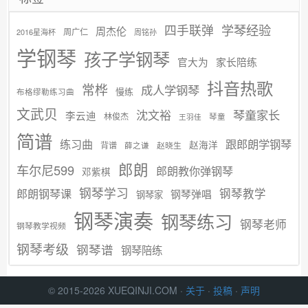
学琴经验
四手联弹
周杰伦
周广仁
2016星海杯
周铭孙
学钢琴
孩子学钢琴
官大为
家长陪练
抖音热歌
常桦
成人学钢琴
慢练
布格缪勒练习曲
文武贝
沈文裕
琴童家长
李云迪
林俊杰
琴童
王羽佳
简谱
练习曲
跟郎朗学钢琴
赵海洋
背谱
赵晓生
薛之谦
郎朗
车尔尼599
郎朗教你弹钢琴
邓紫棋
钢琴学习
郎朗钢琴课
钢琴教学
钢琴弹唱
钢琴家
钢琴演奏
钢琴练习
钢琴老师
钢琴教学视频
钢琴考级
钢琴谱
钢琴陪练
© 2015-2026 XUEQINJI.COM ·
关于
·
投稿
·
声明