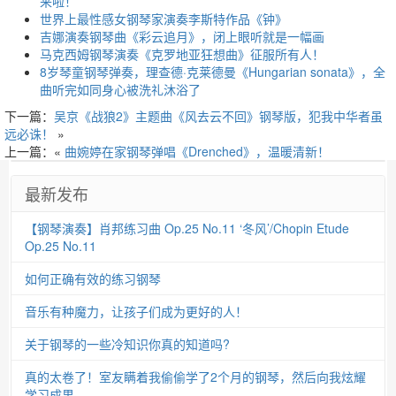
来啦！
世界上最性感女钢琴家演奏李斯特作品《钟》
吉娜演奏钢琴曲《彩云追月》，闭上眼听就是一幅画
马克西姆钢琴演奏《克罗地亚狂想曲》征服所有人！
8岁琴童钢琴弹奏，理查德·克莱德曼《Hungarian sonata》，全
曲听完如同身心被洗礼沐浴了
下一篇：
吴京《战狼2》主题曲《风去云不回》钢琴版，犯我中华者虽
远必诛！
»
上一篇：«
曲婉婷在家钢琴弹唱《Drenched》，温暖清新！
最新发布
【钢琴演奏】肖邦练习曲 Op.25 No.11 ‘冬风’/Chopin Etude
Op.25 No.11
如何正确有效的练习钢琴
音乐有种魔力，让孩子们成为更好的人！
关于钢琴的一些冷知识你真的知道吗?
真的太卷了！室友瞒着我偷偷学了2个月的钢琴，然后向我炫耀
学习成果