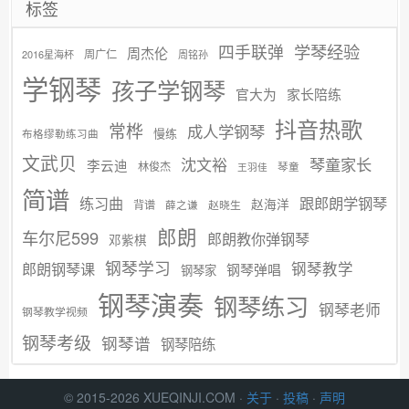
标签
学琴经验
四手联弹
周杰伦
周广仁
2016星海杯
周铭孙
学钢琴
孩子学钢琴
官大为
家长陪练
抖音热歌
常桦
成人学钢琴
慢练
布格缪勒练习曲
文武贝
沈文裕
琴童家长
李云迪
林俊杰
琴童
王羽佳
简谱
练习曲
跟郎朗学钢琴
赵海洋
背谱
赵晓生
薛之谦
郎朗
车尔尼599
郎朗教你弹钢琴
邓紫棋
钢琴学习
郎朗钢琴课
钢琴教学
钢琴弹唱
钢琴家
钢琴演奏
钢琴练习
钢琴老师
钢琴教学视频
钢琴考级
钢琴谱
钢琴陪练
© 2015-2026 XUEQINJI.COM ·
关于
·
投稿
·
声明