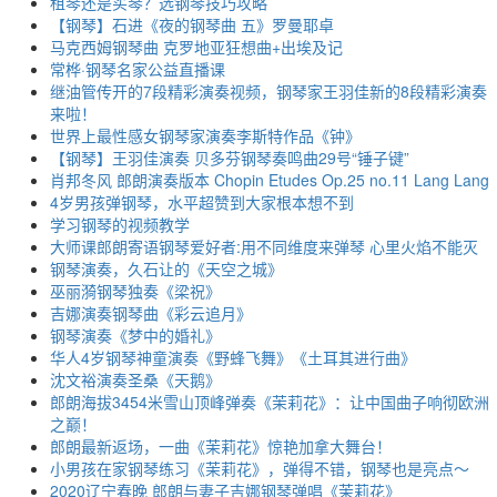
租琴还是买琴？选钢琴技巧攻略
【钢琴】石进《夜的钢琴曲 五》罗曼耶卓
马克西姆钢琴曲 克罗地亚狂想曲+出埃及记
常桦·钢琴名家公益直播课
继油管传开的7段精彩演奏视频，钢琴家王羽佳新的8段精彩演奏
来啦！
世界上最性感女钢琴家演奏李斯特作品《钟》
【钢琴】王羽佳演奏 贝多芬钢琴奏鸣曲29号“锤子键”
肖邦冬风 郎朗演奏版本 Chopin Etudes Op.25 no.11 Lang Lang
4岁男孩弹钢琴，水平超赞到大家根本想不到
学习钢琴的视频教学
大师课郎朗寄语钢琴爱好者:用不同维度来弹琴 心里火焰不能灭
钢琴演奏，久石让的《天空之城》
巫丽漪钢琴独奏《梁祝》
吉娜演奏钢琴曲《彩云追月》
钢琴演奏《梦中的婚礼》
华人4岁钢琴神童演奏《野蜂飞舞》《土耳其进行曲》
沈文裕演奏圣桑《天鹅》
郎朗海拔3454米雪山顶峰弹奏《茉莉花》：让中国曲子响彻欧洲
之巅！
郎朗最新返场，一曲《茉莉花》惊艳加拿大舞台！
小男孩在家钢琴练习《茉莉花》，弹得不错，钢琴也是亮点～
2020辽宁春晚 郎朗与妻子吉娜钢琴弹唱《茉莉花》