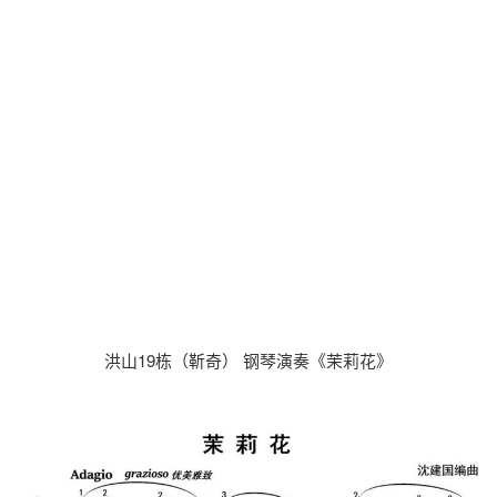
洪山19栋（靳奇） 钢琴演奏《茉莉花》