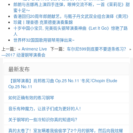
郎朗与吉娜再上演四手连弹，眼神交流不断，一首《茉莉花》甜
蜜十足～
香港回归20周年郎朗献艺，与甄子丹文武双全组合演绎《黄河》
珍藏丨理查德·克萊德曼演奏集錦
十岁中国小宝贝, 完美街头钢琴演奏神曲《Let It Go》惊艳了路
人
世界杯32国国歌用钢琴用弹出来~
上一篇：«
Animenz Live
下一篇：
车尔尼599到底要不要逐条练习？
»
—2017 动漫钢琴演奏会
最新发布
【钢琴演奏】肖邦练习曲 Op.25 No.11 ‘冬风’/Chopin Etude
Op.25 No.11
如何正确有效的练习钢琴
音乐有种魔力，让孩子们成为更好的人！
关于钢琴的一些冷知识你真的知道吗?
真的太卷了！室友瞒着我偷偷学了2个月的钢琴，然后向我炫耀