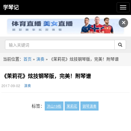
学琴记
✕
当前位置：
首页
»
演奏
»
《茉莉花》炫技钢琴版，完美！附琴谱
《茉莉花》炫技钢琴版，完美！附琴谱
2017-09-02
演奏
标签：
洪山19栋
茉莉花
钢琴演奏