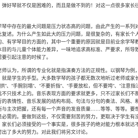
，弹好琴就不仅是困难的，而且是做不到的！对这一点很多家长
学琴中存在的最大问题是压力状态高的问题，由此产生的一系列
此复述。为什么产生如此大的压力问题，是很复杂的，有家长个
的、有学琴目的方面的，其中一个重要的原因就是目前业余学琴
本目的与儿童个体能力差异，一味地追求高标准、严要求，所导
需要引起注意的时候了。
老师认为，所谓的专业化就是指演奏方法的正规性。以钢琴为例
，就是学生的手型。大多数学琴的孩子都无数次地听过老师或家长
拱”、”手腕别塌”、”不要折指”、”手要放松，但不要垮”、”注意
远不只技术上的。音乐表现方面的要求就更多，只不过家长们不
行的表情性、音乐发展的结构布局、句法与分句的奏法、风格、
衡与主次把握，还有每一个声音的发音质量……等等、等等。要
是必需的。要做到这些，不仅需要刻苦的努力，更取决于学生有
。家长们必须接受的一个事实是，很多孩子的绝对能力根本就达
付出了多大的努力。对此我们将另文讨论。