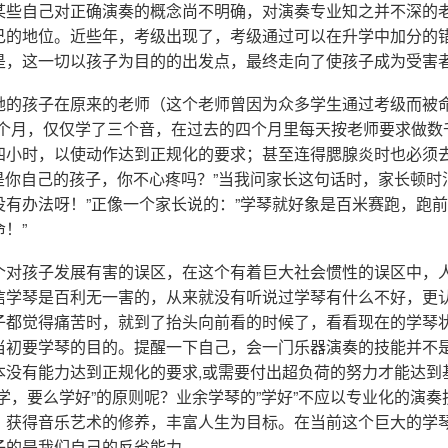
某些自己对正确演奏的概念尚不明确，对演奏专业知之并不深的
己的地位。近些年，考级出现了，考级通过可以在升学中加分的
是，这一切以孩子为目的的出发点，最终走向了使孩子成为受害
她的孩子在原来的老师（这个老师曾因为众多学生通过考级而被命
个月，仅仅学了三个音，在过去的四个月里每天按老师要求做数千
四小时，以使动作达到正规化的要求；甚至连得腮腺炎时也必须
这是你自己的孩子，你不心疼吗？”当我问家长这句话时，家长顿时
没有办法呀！”正像一个家长说的：”学琴就好象是百米赛跑，跑
！”
个对孩子发展有害的误区，在这个有着巨大社会惯性的误区中，
信学琴是百利无一害的，从来就没有听说过学琴有什么不好，更
子都觉得痛苦时，就到了抬头向前看的时候了，看看现在的学琴
当初要学琴的目的。提醒一下自己，会一门乐器演奏的技能并不
本没有能力达到正规化的要求,或需要付出超负荷的努力才能达到
学，要么学好”的原则呢？业余学琴的”学好”不应以专业化的演
、获得音乐艺术的修养，丰富人生为目标。在当前这个巨大的学
子的是我们自己的反省能力。