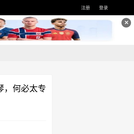
注册
登录
✕
琴，何必太专