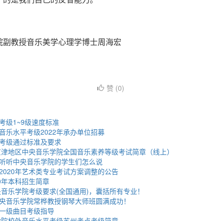
院副教授音乐美学心理学博士周海宏
赞 (
0
)
考级1~9级速度标准
音乐水平考级2022年承办单位招募
考级通过标准及要求
期京津地区中央音乐学院全国音乐素养等级考试简章（线上）
听听中央音乐学院的学生们怎么说
2020年艺术类专业考试方案调整的公告
0年本科招生简章
中央音乐学院考级要求(全国通用)，囊括所有专业！
央音乐学院常桦教授钢琴大师班圆满成功！
一级曲目考级指导
乐学院校外音乐水平考级苏州考点考级简章