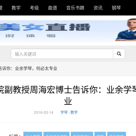
理
教学
考级
曲谱
音乐书籍
资讯
钢琴
告诉你：业余学琴，何必太专业
院副教授周海宏博士告诉你：业余学
业
2016-03-14
学琴
/
教学