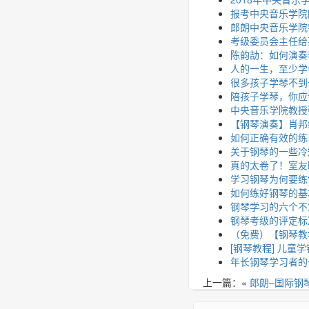
报考中央音乐学院
郎朗中央音乐学院
考级委员会主任给
陈韵劼：如何演奏
人的一生，至少学
很多孩子学琴不到
陪孩子学琴，你应
中央音乐学院教授
【钢琴演奏】肖邦练习曲 O
如何正确有效的练
关于钢琴的一些冷
真的太卷了！室友
学习钢琴为何要练“
如何练好钢琴的基
钢琴学习的六个不
钢琴考级的评定标
（免费）【钢琴教
[钢琴教程] 儿童
年长钢琴学习者的
上一篇：«
郎朗–国际钢