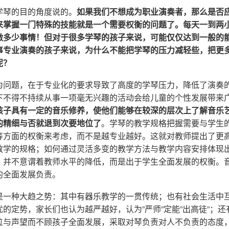
学琴的目的角度说的。
如果我们不想成为职业演奏者，那么是否
来掌握一门特殊的技能就是一个需要权衡的问题了。每天一到两
做多少事情！但对于很多学琴的孩子来说，可能仅仅达到一般的
事专业演奏的孩子来说，为什么不能把学琴的压力减轻些，把更
呢？
为问题，在于专业化的要求导致了高度的学琴压力，降低了演奏
下不得不持续从事一项毫无兴趣的活动会给儿童的个性发展带来
孩子具有一定的音乐修养，使他们能够在较深的层次上了解音乐
的精细与否就退到次要地位了
。学琴的教学规格把握需要与学生
等方面的权衡来考虑，而不是越专业越好。这就对教师提出了更
教学的规格；如何通过灵活多变的教学方法与教学内容安排体现
，并不意谓着教师水平的降低，而是出于学生全面发展的权衡。
的全面发展负责。
是一种大趋之势：其中有器乐教学的一贯传统；也有社会生活中
的定势，家长们也认为越严越好，认为”严师”定能”出高徒”；
位与声望而不顾孩子全面发展，采取对琴负责对人不负责的态度