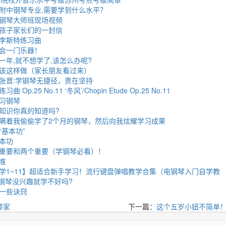
附中钢琴专业,需要学到什么水平？
钢琴大师班现场视频
孩子家长们的一封信
李斯特练习曲
会一门乐器！
一年,就不想学了,该怎么办呢?
该这样做（家长朋友看过来）
张晋:学钢琴无捷径，贵在坚持
p.25 No.11 ‘冬风’/Chopin Etude Op.25 No.11
习钢琴
知识你真的知道吗?
瞒着我偷偷学了2个月的钢琴，然后向我炫耀学习成果
基本功”
本功
重要和两个重要（学钢琴必看）！
准
学1~11】超适合新手学习！流行键盘弹唱教学合集（电钢琴入门自学教
学钢琴没兴趣就学不好吗?
一些诀窍
琴家
下一篇：
这个五岁小妞不简单