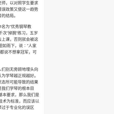
老师，以对照学生要求
错误政策又使这一趋势
者的结局。
名为”优秀钢琴教
次”掉腕”练习，五岁
去上课，否则就会被这
泪如雨下，说∶”人家
前都说不想拿冠军，可
人们别无旁顾地埋头向
认为学琴越正规越好。
状态所可能导致的结果
是我们学琴的根本目
基本要求，那么我们是
奏技术为标准，而应该以
琴过于专业化的误区