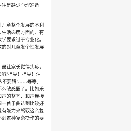
往往是缺少心理准备
对儿童整个发展的不利
人生活态度方面的、有
教学要求过于专业化。
致的对儿童发个性发展
，最让家长觉得头疼，
喊”指尖！指尖！注
指法不要错”……等等。
那么敏感罢了。比如乐
和声的整齐、和声连接
想一首乐曲达到比较好
没有能力来驾驭这么复
不到这种复杂操作的要