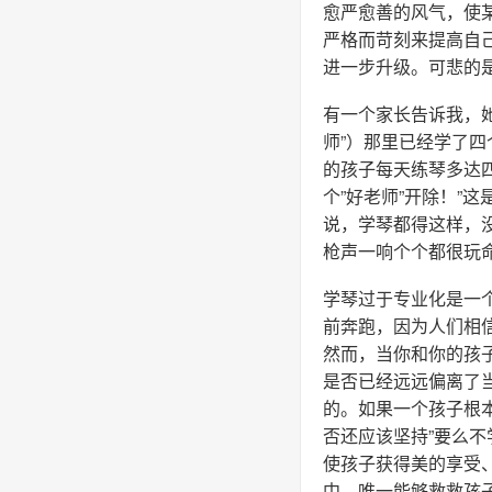
愈严愈善的风气，使
严格而苛刻来提高自
进一步升级。可悲的
有一个家长告诉我，
师”）那里已经学了四
的孩子每天练琴多达
个”好老师”开除！”
说，学琴都得这样，
枪声一响个个都很玩命
学琴过于专业化是一
前奔跑，因为人们相
然而，当你和你的孩
是否已经远远偏离了
的。如果一个孩子根
否还应该坚持”要么不
使孩子获得美的享受
中，唯一能够救救孩