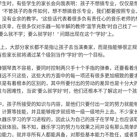
学生时，有些学生的家长会向我表明：孩子不想搞专业，仅仅是
，”不管孩子的条件如何，想不想搞音乐专业，我们都要按照专业
，没有业余的教学。”这些话代表着很多负有责任心的音乐老师的
自庆幸，在很多仅对乐器一知半解的教师”滥竽充数”时自己找了
要么就不学；要么就学好！” 问题出现在这个”学好”上。
问题上，大部分家长都不是指让孩子去当演奏家，而是指能够很正
些家长就将通过某个级别当作”学好”的一个目标。
弹钢琴真不容易，要同时控制两只手十个手指的弹奏，还要看着
难远不只这些，这些大的方面中的每一项还有很多更加细致的要
来是有着根本的区别的，其中所要付出的劳动的差异也是十分大
性与困难性，当说”要么就学好”时，他们还根本不了解这对一个
中，孩子所接受的知识与内容，是他们只要付出一定的努力就能
、计算等技能，并且能够按步就班地一级一级地升上去。不少家
象器乐学习的学习进程的，因此认为自己的孩子在学琴上也应该
成就体验。殊不知，器乐学习的努力与效果之间并没有那么简单
的能力，就并非所有人都能具备，对那些基本能力不胜任，或者