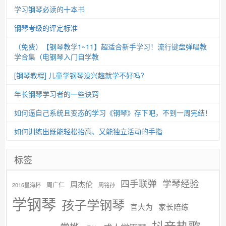
学习钢琴必读的十本书
钢琴考级的评定标准
（免费）【钢琴教学1~11】超适合新手学习！流行键盘弹唱教
学合集（电钢琴入门自学教
[钢琴教程] 儿童学钢琴没兴趣就学不好吗?
年长钢琴学习者的一些诀窍
如何逼自己系统且变态的学习《钢琴》存下吧，不到一周完结！
如何训练出既能轻松抬高、又能独立活动的手指
标签
学琴经验
四手联弹
周杰伦
周广仁
2016星海杯
周铭孙
学钢琴
孩子学钢琴
官大为
家长陪练
抖音热歌