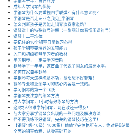
学钢琴十年，自律终身
成年人学钢琴的优势
学钢琴为什么要重视四手联弹？有什么意义呢？
学钢琴是否走专业之我见_学钢琴
怎么判断孩子是否能走钢琴演奏家道路？
钢琴谱上的特殊符号讲解（一张图让你看懂乐谱符号）
钢琴十二平均律
要记住的10个钢琴日常练习心得
孩子学钢琴要培养的五项能力
入门和初级钢琴学习者的教材
学习钢琴，一定要学习音阶
钢琴学了一年半，这首曲子代表了闺女的最高水平。
如何在家自学钢琴
学钢琴每天这样练基本功，基础想不好都难！
钢琴专业和业余学习的核心内容是一致的。
学习钢琴的第一个飞跃
学钢琴要注意的练琴方法
成人学钢琴，1小时有效练琴的方法
这3类人很难学好钢琴，现在改还来得及！
与大家分享学钢琴会出现的一些问题及解决方法
怪不得我练不好钢琴，完美的钢琴技巧在这里！
【钢琴1级-10级】1000集！偷偷学完惊艳所有人，绝对是B站最
全面的钢琴教程，从零基础开始