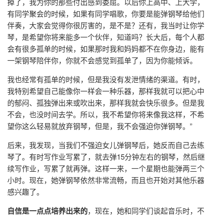
掉了，我为你的那些付出感到委屈。以后你上高中、上大学，
有同学聚会的时候，如果有同学唱歌，你要是能弹钢琴给他们
伴奏，大家会觉得你很厉害的，是不是？还有，我当时让你学
琴，是希望你将来能多一个伙伴，知道吗？长大后，每个人都
会有很多孤单的时候，如果那时我和妈妈都不在你身边，能有
一架钢琴陪伴你，你就不会感觉到孤单了，因为你能倾诉。
我也经常有孤单的时候，但是我没有发泄情绪的渠道。有时，
我特别希望自己能像你一样会一种乐器，那样我就可以把心中
的郁闷、孤独弹出来或吹出来，那样我就会快乐很多。但是我
不会，也没时间去学。所以，我不希望你将来像我这样，不希
望你这么轻易就放弃钢琴，但是，我不会强迫你弹钢琴。”
后来，我发现，当我们不强迫女儿弹钢琴后，她反而自己去练
琴了。有时写作业写累了，就去弹15分钟左右的钢琴，然后继
续写作业，写累了就再弹。这样一来，一个星期也能弹两三个
小时。现在，她弹钢琴依然非常流畅，而且也开始对其他乐器
感兴趣了。
自信是一点点培养出来的
，现在，她和同学们谈起音乐时，不