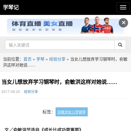
学琴记
✕
当前位置：
首页
»
学琴
»
经验分享
»
当女儿想放弃学习钢琴时，俞敏
洪这样对她说……
当女儿想放弃学习钢琴时，俞敏洪这样对她说……
2017-09-20
经验分享
标签：
俞敏洪女儿学钢琴
文／俞敏洪
节选自《成长比成功更重要》