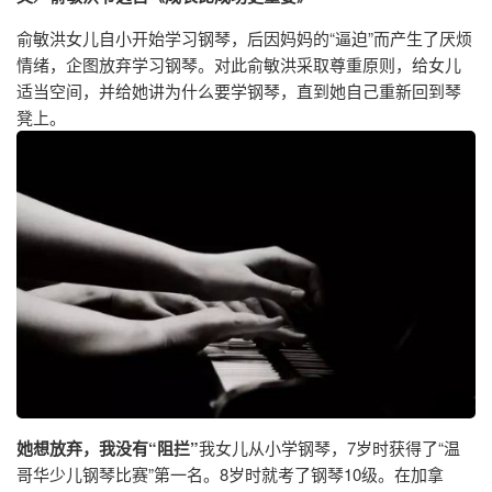
俞敏洪女儿自小开始学习钢琴，后因妈妈的“逼迫”而产生了厌烦
情绪，企图放弃学习钢琴。对此俞敏洪采取尊重原则，给女儿
适当空间，并给她讲为什么要学钢琴，直到她自己重新回到琴
凳上。
她想放弃，我没有“阻拦”
我女儿从小学钢琴，7岁时获得了“温
哥华少儿钢琴比赛”第一名。8岁时就考了钢琴10级。在加拿