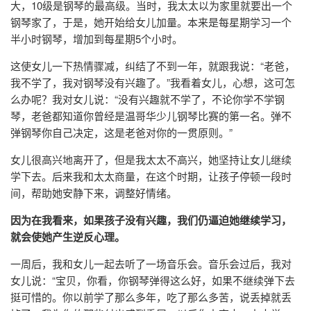
大，10级是钢琴的最高级。当时，我太太以为家里就要出一个
钢琴家了，于是，她开始给女儿加量。本来是每星期学习一个
半小时钢琴，增加到每星期5个小时。
这使女儿一下热情骤减，纠结了不到一年，就跟我说：“老爸，
我不学了，我对钢琴没有兴趣了。”我看着女儿，心想，这可怎
么办呢？我对女儿说：“没有兴趣就不学了，不论你学不学钢
琴，老爸都知道你曾经是温哥华少儿钢琴比赛的第一名。弹不
弹钢琴你自己决定，这是老爸对你的一贯原则。”
女儿很高兴地离开了，但是我太太不高兴，她坚持让女儿继续
学下去。后来我和太太商量，在这个时期，让孩子停顿一段时
间，帮助她安静下来，调整好情绪。
因为在我看来，如果孩子没有兴趣，我们仍逼迫她继续学习，
就会使她产生逆反心理。
一周后，我和女儿一起去听了一场音乐会。音乐会过后，我对
女儿说：“宝贝，你看，你钢琴弹得这么好，如果不继续弹下去
挺可惜的。你以前学了那么多年，吃了那么多苦，说丢掉就丢