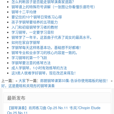
怎么判断孩子是否能走钢琴演奏家道路？
钢琴谱上的特殊符号讲解（一张图让你看懂乐谱符号）
钢琴十二平均律
要记住的10个钢琴日常练习心得
孩子学钢琴要培养的五项能力
入门和初级钢琴学习者的教材
学习钢琴，一定要学习音阶
钢琴学了一年半，这首曲子代表了闺女的最高水平。
如何在家自学钢琴
学钢琴每天这样练基本功，基础想不好都难！
钢琴专业和业余学习的核心内容是一致的。
学习钢琴的第一个飞跃
学钢琴要注意的练琴方法
成人学钢琴，1小时有效练琴的方法
这3类人很难学好钢琴，现在改还来得及！
上一篇：«
大家
下一篇：
郎朗钢琴课第33集-告诉你使用踏板的秘技！
»
好，这是鹿晗和关晓彤的钢琴演奏
最新发布
【钢琴演奏】肖邦练习曲 Op.25 No.11 ‘冬风’/Chopin Etude
Op.25 No.11