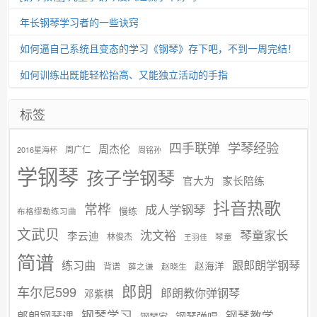
年长钢琴学习者的一些诀窍
如何逼自己系统且变态的学习《钢琴》存下吧，不到一周完结！
如何训练出既能轻松抬高、又能独立活动的手指
标签
学琴经验
四手联弹
周杰伦
周广仁
2016星海杯
周铭孙
学钢琴
孩子学钢琴
官大为
家长陪练
抖音热歌
常桦
成人学钢琴
慢练
布格缪勒练习曲
文武贝
沈文裕
琴童家长
李云迪
林俊杰
琴童
王羽佳
简谱
练习曲
跟郎朗学钢琴
赵海洋
背谱
赵晓生
薛之谦
郎朗
车尔尼599
郎朗教你弹钢琴
邓紫棋
钢琴学习
郎朗钢琴课
钢琴教学
钢琴弹唱
钢琴家