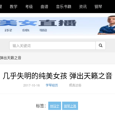
理
教学
考级
曲谱
音乐书籍
资讯
钢琴
 弹出天籁之音
几乎失明的纯美女孩 弹出天籁之音
2017-10-16
学琴经历
照真达俗
标签：
林钰宁
钢琴之路