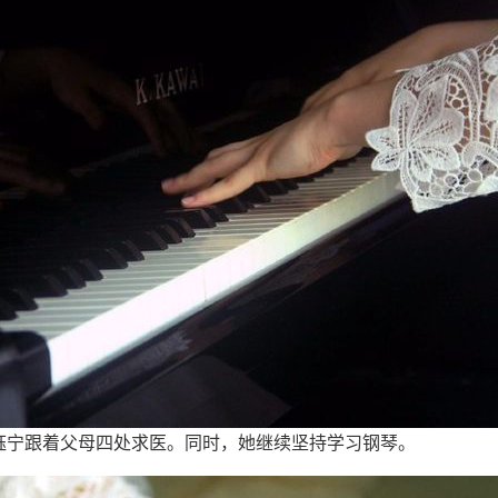
钰宁跟着父母四处求医。同时，她继续坚持学习钢琴。