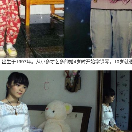
出生于1997年。从小多才艺多的她4岁时开始学钢琴，10岁就