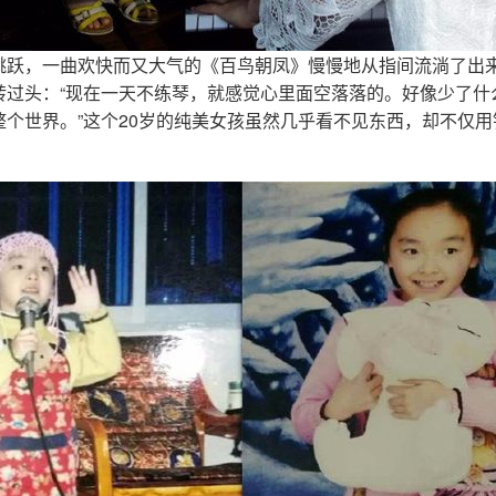
跳跃，一曲欢快而又大气的《百鸟朝凤》慢慢地从指间流淌了出
转过头：“现在一天不练琴，就感觉心里面空落落的。好像少了什
整个世界。”这个20岁的纯美女孩虽然几乎看不见东西，却不仅
。