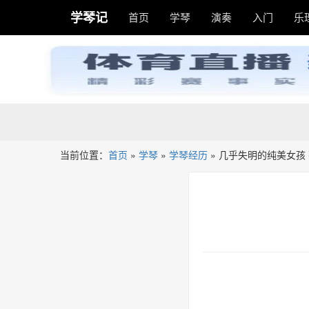
学琴记
首页
学琴
演奏
入门
乐
当前位置：
首页
»
学琴
»
学琴经历
»
几乎失明的纯美女孩