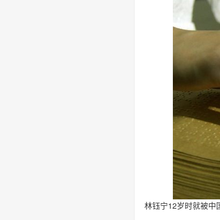
林钰宁12岁时就被