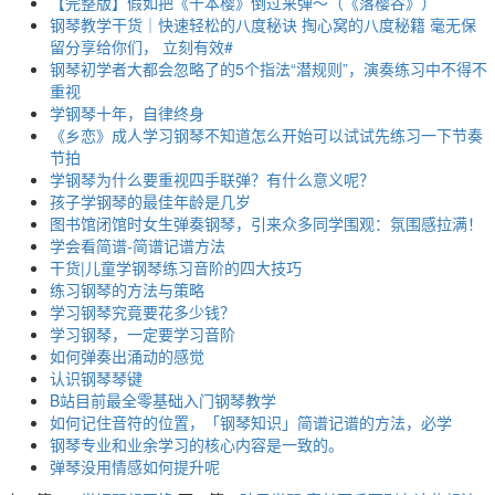
【完整版】假如把《千本樱》倒过来弹～（《落樱谷》）
钢琴教学干货｜快速轻松的八度秘诀 掏心窝的八度秘籍 毫无保
留分享给你们， 立刻有效#
钢琴初学者大都会忽略了的5个指法“潜规则”，演奏练习中不得不
重视
学钢琴十年，自律终身
《乡恋》成人学习钢琴不知道怎么开始可以试试先练习一下节奏
节拍
学钢琴为什么要重视四手联弹？有什么意义呢？
孩子学钢琴的最佳年龄是几岁
图书馆闭馆时女生弹奏钢琴，引来众多同学围观：氛围感拉满！
学会看简谱-简谱记谱方法
干货|儿童学钢琴练习音阶的四大技巧
练习钢琴的方法与策略
学习钢琴究竟要花多少钱？
学习钢琴，一定要学习音阶
如何弹奏出涌动的感觉
认识钢琴琴键
B站目前最全零基础入门钢琴教学
如何记住音符的位置，「钢琴知识」简谱记谱的方法，必学
钢琴专业和业余学习的核心内容是一致的。
弹琴没用情感如何提升呢