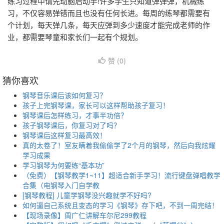
练习过程中请先动脑后动手!许多学生只知道弹弹弹，机械练
习，不仅容易弹错而且也没有任何长进。每周的练琴都需要有
个计划，每天弹几条，每天应弹到多少速度才能完成老师的作
业，都需要琴童和家长们一起有个规划。
赞 (
0
)
猜你喜欢
钢琴音乐课后该如何复习？
孩子上完钢琴课，家长可以这样帮助孩子复习！
钢琴课后怎样练习，才事半功倍？
孩子钢琴课后，你复习对了吗？
钢琴课后这样复习最高效！
真的太卷了！室友瞒着我偷偷学了2个月的钢琴，然后向我炫耀
学习成果
学习钢琴为何要练“基本功”
（免费）【钢琴教学1~11】超适合新手学习！流行键盘弹唱教学
合集（电钢琴入门自学教
[钢琴教程] 儿童学钢琴没兴趣就学不好吗?
如何逼自己系统且变态的学习《钢琴》存下吧，不到一周完结！
【现场录像】周广仁讲解车尔尼299教程