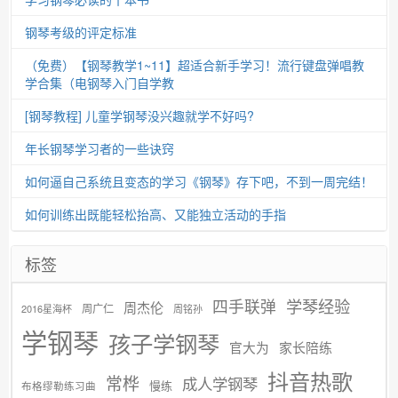
钢琴考级的评定标准
（免费）【钢琴教学1~11】超适合新手学习！流行键盘弹唱教
学合集（电钢琴入门自学教
[钢琴教程] 儿童学钢琴没兴趣就学不好吗?
年长钢琴学习者的一些诀窍
如何逼自己系统且变态的学习《钢琴》存下吧，不到一周完结！
如何训练出既能轻松抬高、又能独立活动的手指
标签
学琴经验
四手联弹
周杰伦
周广仁
2016星海杯
周铭孙
学钢琴
孩子学钢琴
官大为
家长陪练
抖音热歌
常桦
成人学钢琴
慢练
布格缪勒练习曲