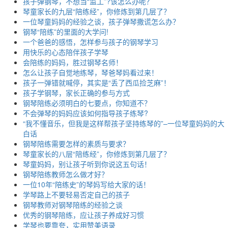
孩子弹钢琴，不想当“监工”?该怎么办呢？
琴童家长的九层“陪练经”，你修炼到第几层了？
一位琴童妈妈的经验之谈，孩子弹琴撒谎怎么办？
钢琴“陪练”的里面的大学问!
一个爸爸的感悟，怎样参与孩子的钢琴学习
用快乐的心态陪伴孩子学琴
会陪练的妈妈，胜过钢琴名师！
怎么让孩子自觉地练琴，琴爸琴妈看过来！
孩子一弹错就喊停，其实是“丢了西瓜捡芝麻”！
孩子学钢琴，家长正确的参与方式
钢琴陪练必须明白的七要点，你知道不？
不会弹琴的妈妈应该如何指导孩子练琴?
“我不懂音乐，但我是这样帮孩子坚持练琴的”–一位琴童妈妈的大
白话
钢琴陪练需要怎样的素质与要求？
琴童家长的八层“陪练经”，你修炼到第几层了？
琴童妈妈，别让孩子听到你说这五句话！
钢琴陪练教师怎么做才好？
一位10年“陪练史”的琴妈写给大家的话！
学琴路上不要轻易否定自己的孩子
钢琴教师对钢琴陪练的经验之谈
优秀的钢琴陪练，应让孩子养成好习惯
学琴也要靠夸，实用赞美语录