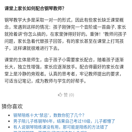
课堂上家长如何配合钢琴教师？
钢琴教学大多是采取一对一的形式，因此有些家长缺乏课堂概
念，常遇到这样的情况：孩子刚弹完一个音阶或一首曲子, 家长
就抢着讲“你怎么搞的，在家里弹得好好的。重弹！”教师问孩子
问题，家长急着代替孩子回答，有的家长甚至在课堂上打骂孩
子，这样课就很难进行下去。
课堂的主体是师生，由于孩子小需要家长配合，随着孩子逐渐
长大，独立性增强，家长应逐渐放手。配合得最好的家长在课
堂上是冷静的旁观者。认真的思考者，牢记教师提出的要求，
可适当记笔记，成为教师与学生的好帮手。
赞 (
0
)
猜你喜欢
钢琴陪练十大“禁忌”，数数你犯了几个？
男子陪儿子练钢琴6年，结果自己考过10级，儿子都懵了
有人说钢琴陪练课没有用，那可能是陪练的方法错了