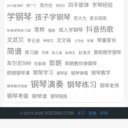
学琴经验
四手联弹
周杰伦
周广仁
2016星海杯
周铭孙
学钢琴
孩子学钢琴
官大为
家长陪练
抖音热歌
常桦
成人学钢琴
慢练
布格缪勒练习曲
文武贝
沈文裕
琴童家长
李云迪
林俊杰
琴童
王羽佳
简谱
练习曲
跟郎朗学钢琴
赵海洋
背谱
赵晓生
薛之谦
郎朗
车尔尼599
郎朗教你弹钢琴
邓紫棋
钢琴学习
郎朗钢琴课
钢琴教学
钢琴弹唱
钢琴家
钢琴演奏
钢琴练习
钢琴老师
钢琴教学视频
钢琴考级
钢琴谱
钢琴陪练
© 2015-2026 XUEQINJI.COM ·
关于
·
投稿
·
声明