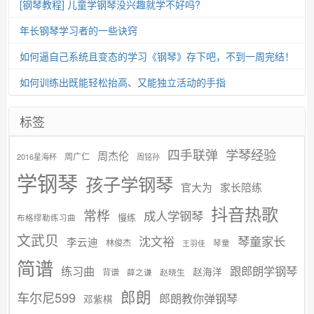
[钢琴教程] 儿童学钢琴没兴趣就学不好吗?
年长钢琴学习者的一些诀窍
如何逼自己系统且变态的学习《钢琴》存下吧，不到一周完结！
如何训练出既能轻松抬高、又能独立活动的手指
标签
学琴经验
四手联弹
周杰伦
周广仁
2016星海杯
周铭孙
学钢琴
孩子学钢琴
官大为
家长陪练
抖音热歌
常桦
成人学钢琴
慢练
布格缪勒练习曲
文武贝
沈文裕
琴童家长
李云迪
林俊杰
琴童
王羽佳
简谱
练习曲
跟郎朗学钢琴
赵海洋
背谱
赵晓生
薛之谦
郎朗
车尔尼599
郎朗教你弹钢琴
邓紫棋