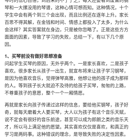
琴和一大摞没用的琴谱，这种心情可想而知。这种情况，十个
学生中会有两个到三个会出现，而且比例还在逐年上升。家长
百思不得其解，在金钱和时间、情感上都投入了太多，为什么
会这样？其实答案就在身边，只是被你忽略了。正是这些方方
面面的因素，导致了学习的失败，总结一下，有以下几个原
因。
1、买琴前没有做好思想准备
问起学生买琴的原因，无外乎两个。一是家长喜欢，二是孩子
喜欢。很多家长从孩子一出生，就宣布将来让孩子学习钢琴，
是因为他喜欢音乐，觉得弹琴高雅，他想让他的孩子成为那样
的人。等到孩子长大就迫不及待的给孩子买琴，匆匆的上路，
不尊重孩子的意愿，整个一个一厢情愿。
再就是家长向孩子传递过这样的信息，要给他买钢琴，孩子好
奇，就每天磨着大人要买琴，大人以为孩子有这个音乐天赋，
说不定会有很好的音乐前途，甚至可以成为郎朗之类的音乐天
才，所以马上满足他的愿望。其实喜欢仅仅是喜欢，和真正的
学习是两码事。这种错误的理念，是导致失败的决定性因素。