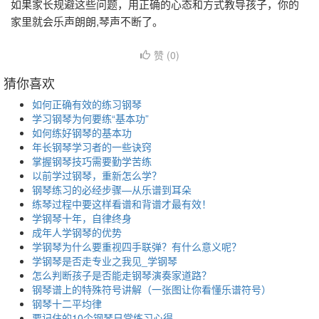
如果家长规避这些问题，用正确的心态和方式教导孩子，你的
家里就会乐声朗朗,琴声不断了。
赞 (
0
)
猜你喜欢
如何正确有效的练习钢琴
学习钢琴为何要练“基本功”
如何练好钢琴的基本功
年长钢琴学习者的一些诀窍
掌握钢琴技巧需要勤学苦练
以前学过钢琴，重新怎么学？
钢琴练习的必经步骤—从乐谱到耳朵
练琴过程中要这样看谱和背谱才最有效！
学钢琴十年，自律终身
成年人学钢琴的优势
学钢琴为什么要重视四手联弹？有什么意义呢？
学钢琴是否走专业之我见_学钢琴
怎么判断孩子是否能走钢琴演奏家道路？
钢琴谱上的特殊符号讲解（一张图让你看懂乐谱符号）
钢琴十二平均律
要记住的10个钢琴日常练习心得