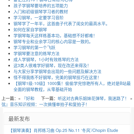
孩子学钢琴要培养的五项能力
入门和初级钢琴学习者的教材
学习钢琴，一定要学习音阶
钢琴学了一年半，这首曲子代表了闺女的最高水平。
如何在家自学钢琴
学钢琴每天这样练基本功，基础想不好都难！
钢琴专业和业余学习的核心内容是一致的。
学习钢琴的第一个飞跃
学钢琴要注意的练琴方法
成人学钢琴，1小时有效练琴的方法
这3类人很难学好钢琴，现在改还来得及！
与大家分享学钢琴会出现的一些问题及解决方法
怪不得我练不好钢琴，完美的钢琴技巧在这里！
【钢琴1级-10级】1000集！偷偷学完惊艳所有人，绝对是B站最
全面的钢琴教程，从零基础开始
上一篇：«
『好和
下一篇：
听这对古典乐姐妹花弹琴，我迷路了！
»
弦』音乐知识视频：一次搞懂单拍子和复拍子！
最新发布
【钢琴演奏】肖邦练习曲 Op.25 No.11 ‘冬风’/Chopin Etude