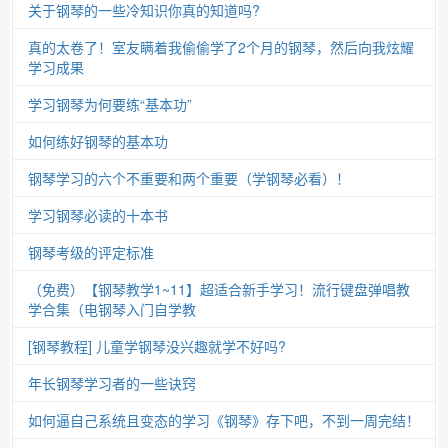
关于钢琴的一些冷知识你真的知道吗?
真的太卷了！室友瞒着我偷偷学了2个月的钢琴，然后向我炫耀
学习成果
学习钢琴为何要练“基本功”
如何练好钢琴的基本功
钢琴学习的六个不重要和两个重要（学钢琴必看）！
学习钢琴必读的十本书
钢琴考级的评定标准
（免费）【钢琴教学1~11】超适合新手学习！流行键盘弹唱教
学合集（电钢琴入门自学教
[钢琴教程] 儿童学钢琴没兴趣就学不好吗?
年长钢琴学习者的一些诀窍
如何逼自己系统且变态的学习《钢琴》存下吧，不到一周完结！