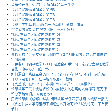
音乐公开课丨刘诗昆 讲解钢琴和音乐生活
《刘诗昆教你弹钢琴》第四集
《刘诗昆教你弹钢琴》第三集
《刘诗昆教你弹钢琴》第二集
《柴可夫斯基降b小调第一协奏曲》 刘诗昆演奏
77岁钢琴家刘诗昆演奏《保卫黄河》震撼！
视频: 刘诗昆大师教你弹钢琴（4）
视频: 刘诗昆大师教你弹钢琴（3）
视频: 刘诗昆大师教你弹钢琴（2）
视频: 刘诗昆大师教你弹钢琴（1）
真的太卷了！室友瞒着我偷偷学了2个月的钢琴，然后向我炫耀
学习成果
（免费）【钢琴教学1~11】超适合新手学习！流行键盘弹唱教学
合集（电钢琴入门自学教
如何逼自己系统且变态的学习《钢琴》存下吧，不到一周完结！
【现场录像】周广仁讲解车尔尼299教程
【完整版】假如把《千本樱》倒过来弹～（《落樱谷》）
钢琴教学干货｜快速轻松的八度秘诀 掏心窝的八度秘籍 毫无保
留分享给你们， 立刻有效#
民谣钢琴曲《成都》赵雷 钢琴教学 新手跟弹视频 五线谱带指法
《乡恋》成人学习钢琴不知道怎么开始可以试试先练习一下节奏
节拍