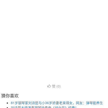
赞 (
0
)
猜你喜欢
81岁钢琴家刘诗昆与小36岁娇妻老来得女，网友：弹琴能养生
刘诗昆大师演奏钢琴协奏曲《战台风》经典！