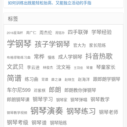
如何训练出既能轻松抬高、又能独立活动的手指
标签
学琴经验
四手联弹
周杰伦
周广仁
2016星海杯
周铭孙
学钢琴
孩子学钢琴
官大为
家长陪练
抖音热歌
常桦
成人学钢琴
慢练
布格缪勒练习曲
文武贝
沈文裕
琴童家长
李云迪
林俊杰
琴童
王羽佳
简谱
练习曲
跟郎朗学钢琴
赵海洋
背谱
赵晓生
薛之谦
郎朗
车尔尼599
郎朗教你弹钢琴
邓紫棋
钢琴学习
郎朗钢琴课
钢琴教学
钢琴弹唱
钢琴家
钢琴演奏
钢琴练习
钢琴老师
钢琴教学视频
钢琴考级
钢琴谱
钢琴陪练