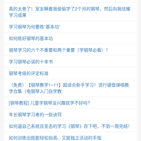
真的太卷了！室友瞒着我偷偷学了2个月的钢琴，然后向我炫耀
学习成果
学习钢琴为何要练“基本功”
如何练好钢琴的基本功
钢琴学习的六个不重要和两个重要（学钢琴必看）！
学习钢琴必读的十本书
钢琴考级的评定标准
（免费）【钢琴教学1~11】超适合新手学习！流行键盘弹唱教
学合集（电钢琴入门自学教
[钢琴教程] 儿童学钢琴没兴趣就学不好吗?
年长钢琴学习者的一些诀窍
如何逼自己系统且变态的学习《钢琴》存下吧，不到一周完结！
如何训练出既能轻松抬高、又能独立活动的手指