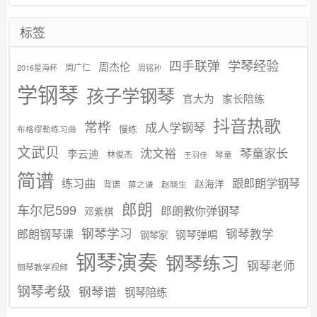
标签
学琴经验
四手联弹
周杰伦
周广仁
2016星海杯
周铭孙
学钢琴
孩子学钢琴
官大为
家长陪练
抖音热歌
常桦
成人学钢琴
慢练
布格缪勒练习曲
文武贝
沈文裕
琴童家长
李云迪
林俊杰
琴童
王羽佳
简谱
练习曲
跟郎朗学钢琴
赵海洋
背谱
赵晓生
薛之谦
郎朗
车尔尼599
郎朗教你弹钢琴
邓紫棋
钢琴学习
郎朗钢琴课
钢琴教学
钢琴弹唱
钢琴家
钢琴演奏
钢琴练习
钢琴老师
钢琴教学视频
钢琴考级
钢琴谱
钢琴陪练