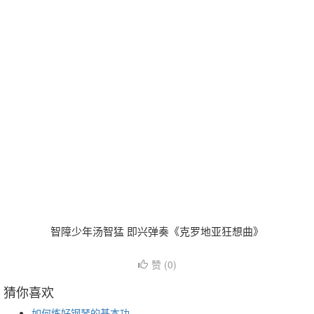
智障少年汤智猛 即兴弹奏《克罗地亚狂想曲》
赞 (
0
)
猜你喜欢
如何练好钢琴的基本功