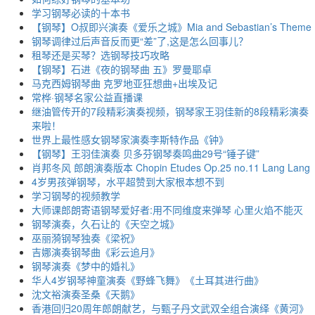
学习钢琴必读的十本书
【钢琴】O叔即兴演奏《爱乐之城》Mia and Sebastian’s Theme
钢琴调律过后声音反而更“差”了,这是怎么回事儿？
租琴还是买琴？选钢琴技巧攻略
【钢琴】石进《夜的钢琴曲 五》罗曼耶卓
马克西姆钢琴曲 克罗地亚狂想曲+出埃及记
常桦·钢琴名家公益直播课
继油管传开的7段精彩演奏视频，钢琴家王羽佳新的8段精彩演奏
来啦！
世界上最性感女钢琴家演奏李斯特作品《钟》
【钢琴】王羽佳演奏 贝多芬钢琴奏鸣曲29号“锤子键”
肖邦冬风 郎朗演奏版本 Chopin Etudes Op.25 no.11 Lang Lang
4岁男孩弹钢琴，水平超赞到大家根本想不到
学习钢琴的视频教学
大师课郎朗寄语钢琴爱好者:用不同维度来弹琴 心里火焰不能灭
钢琴演奏，久石让的《天空之城》
巫丽漪钢琴独奏《梁祝》
吉娜演奏钢琴曲《彩云追月》
钢琴演奏《梦中的婚礼》
华人4岁钢琴神童演奏《野蜂飞舞》《土耳其进行曲》
沈文裕演奏圣桑《天鹅》
香港回归20周年郎朗献艺，与甄子丹文武双全组合演绎《黄河》