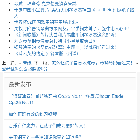
珍藏丨理查德·克萊德曼演奏集錦
十岁中国小宝贝, 完美街头钢琴演奏神曲《Let It Go》惊艳了路
人
世界杯32国国歌用钢琴用弹出来~
吴牧野降暑钢琴曲惊呆网友，金手指太帅了，旋律沁入心田！
《新闻联播》的片头曲和片尾曲用钢琴演奏这么好听！
九岁琴童钢琴演奏莫扎特《小星星变奏曲》
钢琴演奏的《复仇者联盟》主题曲，漫威粉们看过来！
《蒲公英的约定 》钢琴版（附谱）
上一篇：«
考级
下一篇：
怎么让孩子自觉地练琴，琴爸琴妈看过来！
»
或考试时怎么战胜紧张？
最新发布
【钢琴演奏】肖邦练习曲 Op.25 No.11 ‘冬风’/Chopin Etude
Op.25 No.11
如何正确有效的练习钢琴
音乐有种魔力，让孩子们成为更好的人！
关于钢琴的一些冷知识你真的知道吗?