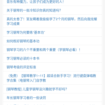
音乐有种魔力，让孩子们成为更好的人！
关于钢琴的一些冷知识你真的知道吗?
真的太卷了！室友瞒着我偷偷学了2个月的钢琴，然后向我炫耀
学习成果
学习钢琴为何要练“基本功”
如何练好钢琴的基本功
钢琴学习的六个不重要和两个重要（学钢琴必看）！
学习钢琴必读的十本书
钢琴考级的评定标准
（免费）【钢琴教学1~11】超适合新手学习！流行键盘弹唱教
学合集（电钢琴入门自学教
[钢琴教程] 儿童学钢琴没兴趣就学不好吗?
年长钢琴学习者的一些诀窍