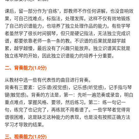
课后，留一部分作为“自练”，即教师不作任何讲解，也没音响效
果，可自己找难点，标指法，处理发挥。这样不仅有效地锻炼
了自己的识谱能力，也培养了独立处理作品的能力。有些学琴
者虽然学了很长时间钢琴，但只是硬记指法，无法独立完成识
谱，都要依靠老师一条一条的教。不识谱的后果就是越学越
累，越学越慢，最后没有了兴趣只能放弃。独立识谱其实就是
独立练琴的开始，因此独立识谱能力的培养十分重要。
二、背奏能力(1.0分)
从教材中选一些有代表性的曲目进行背奏。
背奏有三要素：记乐谱(视觉感)，记乐感(听觉感)，记手指与琴
键(触觉感)。背奏的方法是，第一：先听一遍范奏或录音，明白
重点难点，掌握风格、要领，然后练习。第二：练一句记一
句，练完了也记完了，再练就不用看谱了。一些学琴者觉得背
谱很困难，这是缺乏这种能力的表现，也是没有按照正确方法
学习才导致的结果。
三、视奏能力(1.0分)