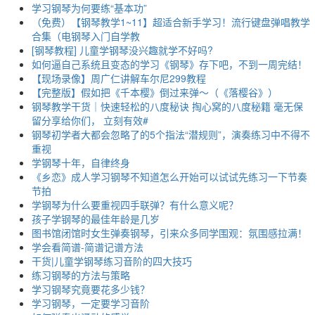
学习钢琴为何要练“基本功”
（免费）【钢琴教学1~11】超适合新手学习！流行键盘弹唱教学
合集（电钢琴入门自学教
[钢琴教程] 儿童学钢琴没兴趣就学不好吗?
如何逼自己系统且变态的学习《钢琴》存下吧，不到一周完结！
【现场录像】周广仁讲解车尔尼299教程
【完整版】假如把《千本樱》倒过来弹～（《落樱谷》）
钢琴教学干货｜快速轻松的八度秘诀 掏心窝的八度秘籍 毫无保
留分享给你们， 立刻有效#
钢琴初学者大都会忽略了的5个指法“潜规则”，演奏练习中不得不
重视
学钢琴十年，自律终身
《乡恋》成人学习钢琴不知道怎么开始可以试试先练习一下节奏
节拍
学钢琴为什么要重视四手联弹？有什么意义呢？
孩子学钢琴的最佳年龄是几岁
图书馆闭馆时女生弹奏钢琴，引来众多同学围观：氛围感拉满！
学会看简谱-简谱记谱方法
干货|儿童学钢琴练习音阶的四大技巧
练习钢琴的方法与策略
学习钢琴究竟要花多少钱？
学习钢琴，一定要学习音阶