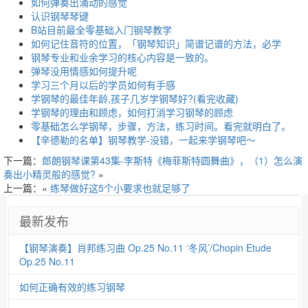
如何弹奏出涌动的感觉
认识钢琴琴键
B站目前最全零基础入门钢琴教学
如何记住音符的位置，「钢琴知识」简谱记谱的方法，必学
钢琴专业和业余学习的核心内容是一致的。
弹琴没用情感如何提升呢
学习三个月以后的学员如何有手感
学钢琴的最佳年龄,孩子几岁学钢琴好?(看完收藏)
学钢琴的理由和顾虑，如何打消学习钢琴的顾虑
零基础怎么学钢琴，步骤，方法，练习时间。看完就明白了。
【辛德勒的名单】钢琴教学-没错，一起来学钢琴吧～
下一篇：
郎朗钢琴课第43集-李斯特《梅菲斯特圆舞曲》，（1）怎么演
奏出小精灵般的感觉?
»
上一篇：«
练琴做好这5个小要求也就足够了
最新发布
【钢琴演奏】肖邦练习曲 Op.25 No.11 ‘冬风’/Chopin Etude
Op.25 No.11
如何正确有效的练习钢琴