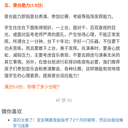
五、登台能力(1.0分)
登台能力即指登台表演、参加比赛、考级等临场发挥能力。
学生往往在下面练得很好，一上台，面对千、百双直视的目
光，或面对监考老师严肃的面孔，产生怯场心理，不能正常发
挥。所谓台上一分钟，台下十年功；学好一门乐器，不仅要下
功夫苦练，而且要敢于上台，善于发挥。在演奏时，要身心放
松，减轻压力，主要考虑音乐表现，不要去顾虑与演奏无关的
其它事情。另外，在登台前进行彩排训练很有必要，我们推荐
孩子们参加音乐会和表演聚会、各种比赛，这样做能有效地增
强学生的心理素质，提高登台适应能力！
满分5.0分，你得了多少分呢?
赞 (
0
)
猜你喜欢
真的太卷了！室友瞒着我偷偷学了2个月的钢琴，然后向我炫耀
学习成果