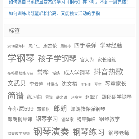
如何逼自己系统且变态的学习《钢琴》存下吧，不到一周完结！
如何训练出既能轻松抬高、又能独立活动的手指
标签
学琴经验
四手联弹
周杰伦
周广仁
2016星海杯
周铭孙
学钢琴
孩子学钢琴
官大为
家长陪练
抖音热歌
常桦
成人学钢琴
慢练
布格缪勒练习曲
文武贝
沈文裕
琴童家长
李云迪
林俊杰
琴童
王羽佳
简谱
练习曲
跟郎朗学钢琴
赵海洋
背谱
赵晓生
薛之谦
郎朗
车尔尼599
郎朗教你弹钢琴
邓紫棋
钢琴学习
郎朗钢琴课
钢琴教学
钢琴弹唱
钢琴家
钢琴演奏
钢琴练习
钢琴老师
钢琴教学视频