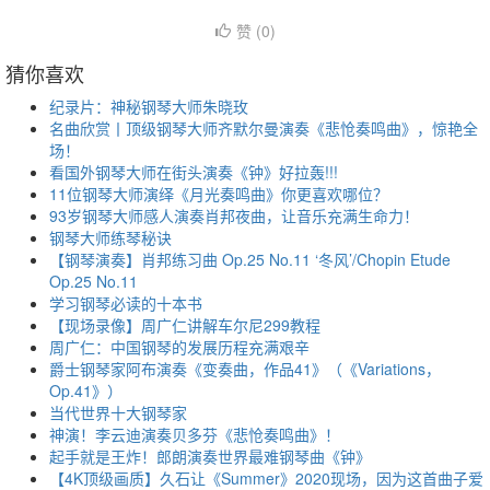
赞 (
0
)
猜你喜欢
纪录片：神秘钢琴大师朱晓玫
名曲欣赏丨顶级钢琴大师齐默尔曼演奏《悲怆奏鸣曲》，惊艳全
场！
看国外钢琴大师在街头演奏《钟》好拉轰!!!
11位钢琴大师演绎《月光奏鸣曲》你更喜欢哪位？
93岁钢琴大师感人演奏肖邦夜曲，让音乐充满生命力！
钢琴大师练琴秘诀
【钢琴演奏】肖邦练习曲 Op.25 No.11 ‘冬风’/Chopin Etude
Op.25 No.11
学习钢琴必读的十本书
【现场录像】周广仁讲解车尔尼299教程
周广仁：中国钢琴的发展历程充满艰辛
爵士钢琴家阿布演奏《变奏曲，作品41》（《Variations，
Op.41》）
当代世界十大钢琴家
神演！李云迪演奏贝多芬《悲怆奏鸣曲》！
起手就是王炸！郎朗演奏世界最难钢琴曲《钟》
【4K顶级画质】久石让《Summer》2020现场，因为这首曲子爱