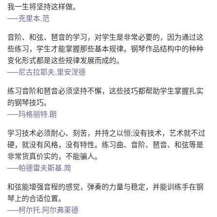
我一生将坚持这样做。
—–克里本.范
音阶、和弦、琶音的学习，对学生是非常必要的，因为通过这
些练习，学生才能掌握那些基本规律。钢琴作品结构中的种种
变化形式都是这些规律发展而成的。
—–尼古拉耶夫.里安涅德
练习音阶和琶音必须坚持不懈，这些技巧都帮助学生掌握扎实
的钢琴技巧。
—–玛格丽特.朗
学习技术必须耐心、刻苦，并持之以恒;没有技术，艺术就不过
硬，就没有风格，没有特性。练习曲、音阶、琶音、和弦等是
非常货真价实的，不能骗人。
—–帕德雷夫斯基.简
和弦能增强音程的感觉，弹奏的力量与稳定，并能训练手在钢
琴上的合适位置。
—–柯尔托.阿尔弗莱德