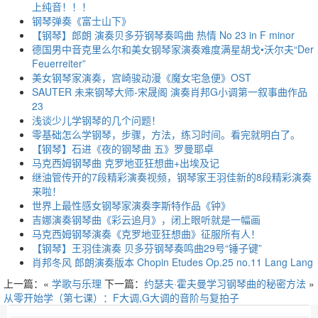
上纯音！！！
钢琴弹奏《富士山下》
【钢琴】郎朗 演奏贝多芬钢琴奏鸣曲 热情 No 23 in F minor
德国男中音克里么尔和美女钢琴家演奏难度满星胡戈•沃尔夫“Der
Feuerreiter”
美女钢琴家演奏，宫崎骏动漫《魔女宅急便》OST
SAUTER 未来钢琴大师-宋晟阁 演奏肖邦G小调第一叙事曲作品
23
浅谈少儿学钢琴的几个问题！
零基础怎么学钢琴，步骤，方法，练习时间。看完就明白了。
【钢琴】石进《夜的钢琴曲 五》罗曼耶卓
马克西姆钢琴曲 克罗地亚狂想曲+出埃及记
继油管传开的7段精彩演奏视频，钢琴家王羽佳新的8段精彩演奏
来啦！
世界上最性感女钢琴家演奏李斯特作品《钟》
吉娜演奏钢琴曲《彩云追月》，闭上眼听就是一幅画
马克西姆钢琴演奏《克罗地亚狂想曲》征服所有人！
【钢琴】王羽佳演奏 贝多芬钢琴奏鸣曲29号“锤子键”
肖邦冬风 郎朗演奏版本 Chopin Etudes Op.25 no.11 Lang Lang
上一篇：«
学歌与乐理
下一篇：
约瑟夫·霍夫曼学习钢琴曲的秘密方法
»
从零开始学（第七课）：F大调,G大调的音阶与复拍子