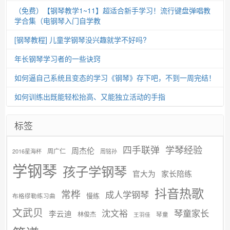
（免费）【钢琴教学1~11】超适合新手学习！流行键盘弹唱教
学合集（电钢琴入门自学教
[钢琴教程] 儿童学钢琴没兴趣就学不好吗?
年长钢琴学习者的一些诀窍
如何逼自己系统且变态的学习《钢琴》存下吧，不到一周完结！
如何训练出既能轻松抬高、又能独立活动的手指
标签
学琴经验
四手联弹
周杰伦
周广仁
2016星海杯
周铭孙
学钢琴
孩子学钢琴
官大为
家长陪练
抖音热歌
常桦
成人学钢琴
慢练
布格缪勒练习曲
文武贝
沈文裕
琴童家长
李云迪
林俊杰
琴童
王羽佳