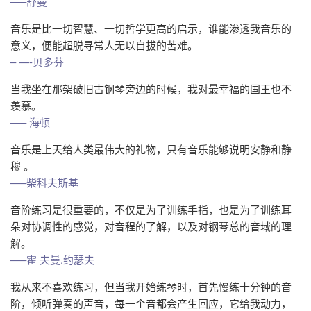
—–舒曼
音乐是比一切智慧、一切哲学更高的启示，谁能渗透我音乐的
意义，便能超脱寻常人无以自拔的苦难。
– —-贝多芬
当我坐在那架破旧古钢琴旁边的时候，我对最幸福的国王也不
羡慕。
—– 海顿
音乐是上天给人类最伟大的礼物，只有音乐能够说明安静和静
穆 。
—–柴科夫斯基
音阶练习是很重要的，不仅是为了训练手指，也是为了训练耳
朵对协调性的感觉，对音程的了解，以及对钢琴总的音域的理
解。
—–霍 夫曼.约瑟夫
我从来不喜欢练习，但当我开始练琴时，首先慢练十分钟的音
阶，倾听弹奏的声音，每一个音都会产生回应，它给我动力，