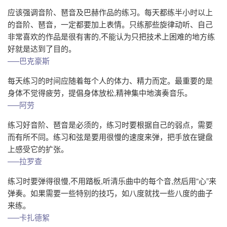
应该强调音阶、琶音及巴赫作品的练习。每天都练半小时以上
的音阶、琶音，一定都要加上表情。只练那些旋律动听、自己
非常喜欢的作品是很有害的,不能认为只把技术上困难的地方练
好就是达到了目的。
—–巴克豪斯
每天练习的时间应随着每个人的体力、精力而定。最重要的是
身体不觉得疲劳，提倡身体放松,精神集中地演奏音乐。
—–阿劳
练习好音阶、琶音是必须的，练习时要根据自己的弱点，需要
而有所不同。练习和弦是要用很慢的速度来弹，把手放在键盘
上感受它的扩张。
—–拉罗查
练习时要弹得很慢,不用踏板,听清乐曲中的每个音,然后用“心”来
弹奏。如果需要一些特别的技巧，如八度就找一些八度的曲子
来练。
—–卡扎德絮