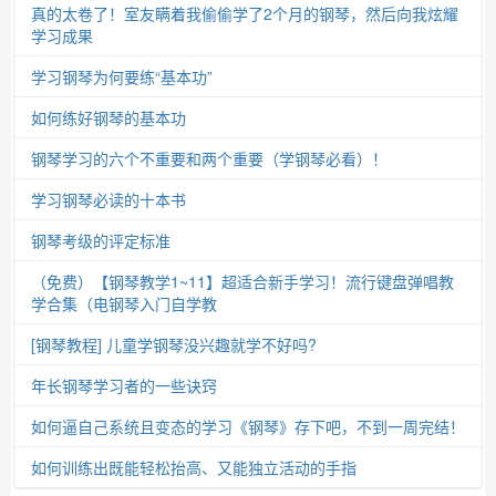
真的太卷了！室友瞒着我偷偷学了2个月的钢琴，然后向我炫耀
学习成果
学习钢琴为何要练“基本功”
如何练好钢琴的基本功
钢琴学习的六个不重要和两个重要（学钢琴必看）！
学习钢琴必读的十本书
钢琴考级的评定标准
（免费）【钢琴教学1~11】超适合新手学习！流行键盘弹唱教
学合集（电钢琴入门自学教
[钢琴教程] 儿童学钢琴没兴趣就学不好吗?
年长钢琴学习者的一些诀窍
如何逼自己系统且变态的学习《钢琴》存下吧，不到一周完结！
如何训练出既能轻松抬高、又能独立活动的手指