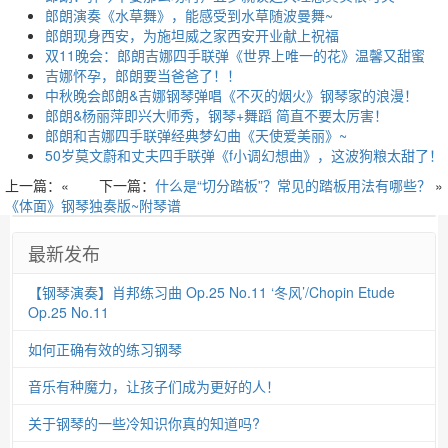
郎朗演奏《水草舞》，能感受到水草随波曼舞~
郎朗现身西安，为施坦威之家西安开业献上祝福
双11晚会：郎朗吉娜四手联弹《世界上唯一的花》温馨又甜蜜
吉娜怀孕，郎朗要当爸爸了！！
中秋晚会郎朗&吉娜钢琴弹唱《不灭的烟火》钢琴家的浪漫！
郎朗&杨丽萍即兴大师秀，钢琴+舞蹈 简直不要太厉害！
郎朗和吉娜四手联弹经典梦幻曲《天使爱美丽》~
50岁莫文蔚和丈夫四手联弹《f小调幻想曲》，这波狗粮太甜了！
上一篇：«
下一篇：
什么是“切分踏板”？常见的踏板用法有哪些？
»
《体面》钢琴独奏版~附琴谱
最新发布
【钢琴演奏】肖邦练习曲 Op.25 No.11 ‘冬风’/Chopin Etude
Op.25 No.11
如何正确有效的练习钢琴
音乐有种魔力，让孩子们成为更好的人！
关于钢琴的一些冷知识你真的知道吗?