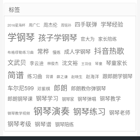
标签
学琴经验
四手联弹
周杰伦
周广仁
2016星海杯
周铭孙
学钢琴
孩子学钢琴
官大为
家长陪练
抖音热歌
常桦
成人学钢琴
慢练
布格缪勒练习曲
文武贝
沈文裕
琴童家长
李云迪
林俊杰
琴童
王羽佳
简谱
练习曲
跟郎朗学钢琴
赵海洋
背谱
赵晓生
薛之谦
郎朗
车尔尼599
郎朗教你弹钢琴
邓紫棋
钢琴学习
郎朗钢琴课
钢琴教学
钢琴弹唱
钢琴家
钢琴演奏
钢琴练习
钢琴老师
钢琴教学视频
钢琴考级
钢琴谱
钢琴陪练