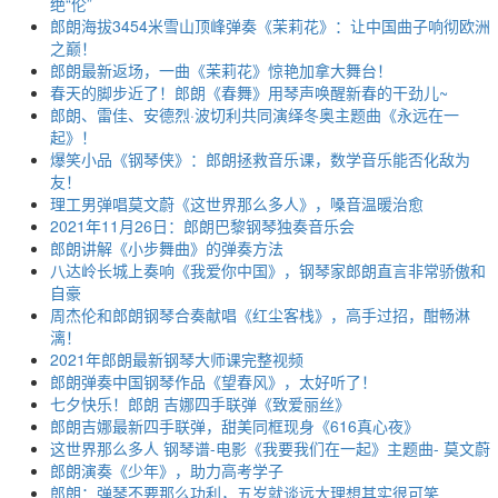
绝“伦”
郎朗海拔3454米雪山顶峰弹奏《茉莉花》：让中国曲子响彻欧洲
之巅！
郎朗最新返场，一曲《茉莉花》惊艳加拿大舞台！
春天的脚步近了！郎朗《春舞》用琴声唤醒新春的干劲儿~
郎朗、雷佳、安德烈·波切利共同演绎冬奥主题曲《永远在一
起》！
爆笑小品《钢琴侠》：郎朗拯救音乐课，数学音乐能否化敌为
友！
理工男弹唱莫文蔚《这世界那么多人》，嗓音温暖治愈
2021年11月26日：郎朗巴黎钢琴独奏音乐会
郎朗讲解《小步舞曲》的弹奏方法
八达岭长城上奏响《我爱你中国》，钢琴家郎朗直言非常骄傲和
自豪
周杰伦和郎朗钢琴合奏献唱《红尘客栈》，高手过招，酣畅淋
漓！
2021年郎朗最新钢琴大师课完整视频
郎朗弹奏中国钢琴作品《望春风》，太好听了！
七夕快乐！郎朗 吉娜四手联弹《致爱丽丝》
郎朗吉娜最新四手联弹，甜美同框现身《616真心夜》
这世界那么多人 钢琴谱-电影《我要我们在一起》主题曲- 莫文蔚
郎朗演奏《少年》，助力高考学子
郎朗：弹琴不要那么功利，五岁就谈远大理想其实很可笑