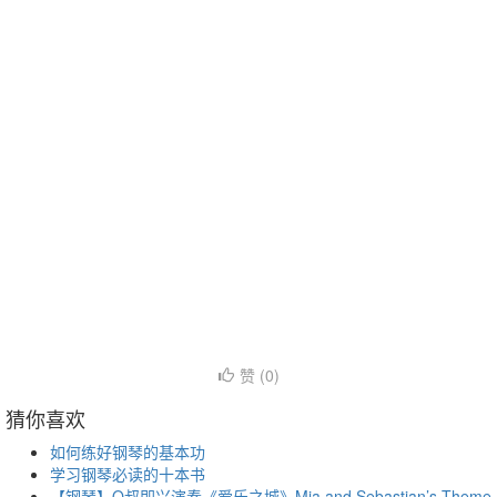
赞 (
0
)
猜你喜欢
如何练好钢琴的基本功
学习钢琴必读的十本书
【钢琴】O叔即兴演奏《爱乐之城》Mia and Sebastian’s Theme