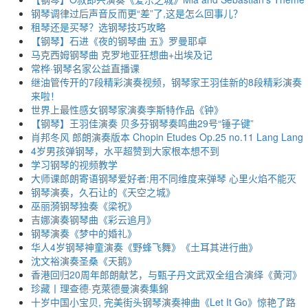
钢琴调律过后声音反而更“差”了,这是怎么回事儿？
租琴还是买琴？选钢琴技巧攻略
【钢琴】石进《夜的钢琴曲 五》罗曼耶卓
马克西姆钢琴曲 克罗地亚狂想曲+出埃及记
常桦·钢琴名家公益直播课
继油管传开的7段精彩演奏视频，钢琴家王羽佳新的8段精彩演奏
来啦！
世界上最性感女钢琴家演奏李斯特作品《钟》
【钢琴】王羽佳演奏 贝多芬钢琴奏鸣曲29号“锤子键”
肖邦冬风 郎朗演奏版本 Chopin Etudes Op.25 no.11 Lang Lang
4岁男孩弹钢琴，水平超赞到大家根本想不到
学习钢琴的视频教学
大师课郎朗寄语钢琴爱好者:用不同维度来弹琴 心里火焰不能灭
钢琴演奏，久石让的《天空之城》
巫丽漪钢琴独奏《梁祝》
吉娜演奏钢琴曲《彩云追月》
钢琴演奏《梦中的婚礼》
华人4岁钢琴神童演奏《野蜂飞舞》《土耳其进行曲》
沈文裕演奏圣桑《天鹅》
香港回归20周年郎朗献艺，与甄子丹文武双全组合演绎《黄河》
珍藏丨理查德·克萊德曼演奏集錦
十岁中国小宝贝, 完美街头钢琴演奏神曲《Let It Go》惊艳了路