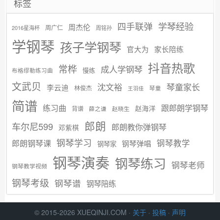
标签
学琴经验
四手联弹
周杰伦
周广仁
2016星海杯
周铭孙
学钢琴
孩子学钢琴
官大为
家长陪练
抖音热歌
常桦
成人学钢琴
慢练
布格缪勒练习曲
文武贝
沈文裕
琴童家长
李云迪
林俊杰
琴童
王羽佳
简谱
练习曲
跟郎朗学钢琴
赵海洋
背谱
赵晓生
薛之谦
郎朗
车尔尼599
郎朗教你弹钢琴
邓紫棋
钢琴学习
郎朗钢琴课
钢琴教学
钢琴弹唱
钢琴家
钢琴演奏
钢琴练习
钢琴老师
钢琴教学视频
钢琴考级
钢琴谱
钢琴陪练
© 2015-2026 XUEQINJI.COM ·
关于
·
投稿
·
声明