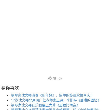
赞 (
0
)
猜你喜欢
钢琴家沈文裕演奏《新年好》，简单的旋律欢快喜庆！
17岁沈文裕北京周广仁老师家上课：李斯特《唐璜的回忆》
钢琴家沈文裕在乐器展上大秀《加勒比海盗》
钢琴家沈文裕示范演奏大汤普森教程第二册《小波兰舞曲》