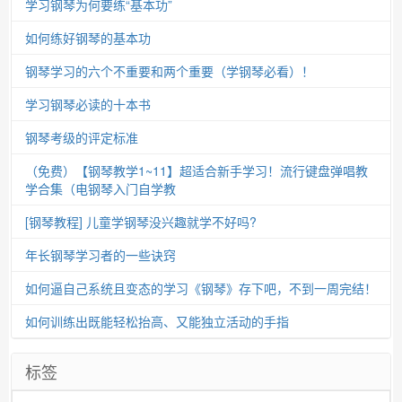
学习钢琴为何要练“基本功”
如何练好钢琴的基本功
钢琴学习的六个不重要和两个重要（学钢琴必看）！
学习钢琴必读的十本书
钢琴考级的评定标准
（免费）【钢琴教学1~11】超适合新手学习！流行键盘弹唱教
学合集（电钢琴入门自学教
[钢琴教程] 儿童学钢琴没兴趣就学不好吗?
年长钢琴学习者的一些诀窍
如何逼自己系统且变态的学习《钢琴》存下吧，不到一周完结！
如何训练出既能轻松抬高、又能独立活动的手指
标签