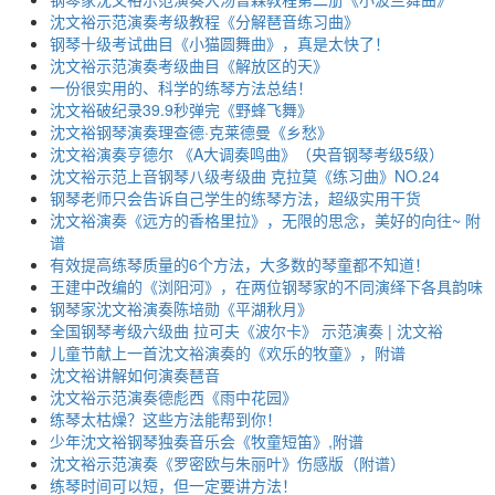
沈文裕示范演奏考级教程《分解琶音练习曲》
钢琴十级考试曲目《小猫圆舞曲》，真是太快了！
沈文裕示范演奏考级曲目《解放区的天》
一份很实用的、科学的练琴方法总结！
沈文裕破纪录39.9秒弹完《野蜂飞舞》
沈文裕钢琴演奏理查德·克莱德曼《乡愁》
沈文裕演奏亨德尔 《A大调奏鸣曲》（央音钢琴考级5级）
沈文裕示范上音钢琴八级考级曲 克拉莫《练习曲》NO.24
钢琴老师只会告诉自己学生的练琴方法，超级实用干货
沈文裕演奏《远方的香格里拉》，无限的思念，美好的向往~ 附
谱
有效提高练琴质量的6个方法，大多数的琴童都不知道！
王建中改编的《浏阳河》，在两位钢琴家的不同演绎下各具韵味
钢琴家沈文裕演奏陈培勋《平湖秋月》
全国钢琴考级六级曲 拉可夫《波尔卡》 示范演奏 | 沈文裕
儿童节献上一首沈文裕演奏的《欢乐的牧童》，附谱
沈文裕讲解如何演奏琶音
沈文裕示范演奏德彪西《雨中花园》
练琴太枯燥？这些方法能帮到你！
少年沈文裕钢琴独奏音乐会《牧童短笛》,附谱
沈文裕示范演奏《罗密欧与朱丽叶》伤感版（附谱）
练琴时间可以短，但一定要讲方法！