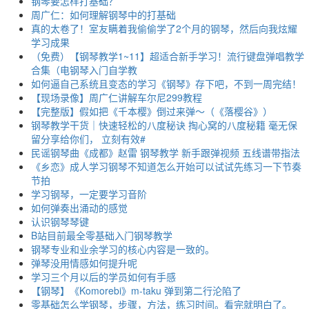
钢琴要怎样打基础？
周广仁：如何理解钢琴中的打基础
真的太卷了！室友瞒着我偷偷学了2个月的钢琴，然后向我炫耀
学习成果
（免费）【钢琴教学1~11】超适合新手学习！流行键盘弹唱教学
合集（电钢琴入门自学教
如何逼自己系统且变态的学习《钢琴》存下吧，不到一周完结！
【现场录像】周广仁讲解车尔尼299教程
【完整版】假如把《千本樱》倒过来弹～（《落樱谷》）
钢琴教学干货｜快速轻松的八度秘诀 掏心窝的八度秘籍 毫无保
留分享给你们， 立刻有效#
民谣钢琴曲《成都》赵雷 钢琴教学 新手跟弹视频 五线谱带指法
《乡恋》成人学习钢琴不知道怎么开始可以试试先练习一下节奏
节拍
学习钢琴，一定要学习音阶
如何弹奏出涌动的感觉
认识钢琴琴键
B站目前最全零基础入门钢琴教学
钢琴专业和业余学习的核心内容是一致的。
弹琴没用情感如何提升呢
学习三个月以后的学员如何有手感
【钢琴】《Komorebi》m-taku 弹到第二行沦陷了
零基础怎么学钢琴，步骤，方法，练习时间。看完就明白了。