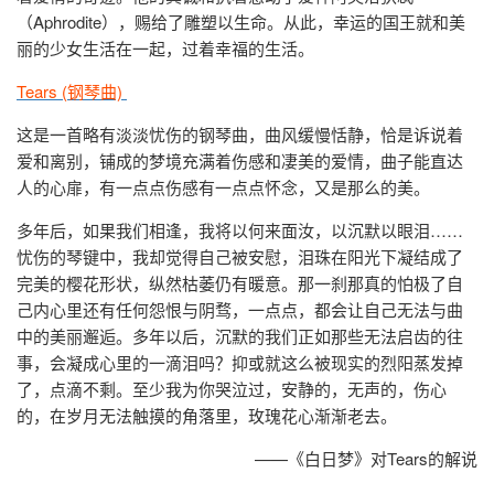
（Aphrodite），赐给了雕塑以生命。从此，幸运的国王就和美
丽的少女生活在一起，过着幸福的生活。
Tears (钢琴曲)
这是一首略有淡淡忧伤的钢琴曲，曲风缓慢恬静，恰是诉说着
爱和离别，铺成的梦境充满着伤感和凄美的爱情，曲子能直达
人的心扉，有一点点伤感有一点点怀念，又是那么的美。
多年后，如果我们相逢，我将以何来面汝，以沉默以眼泪……
忧伤的琴键中，我却觉得自己被安慰，泪珠在阳光下凝结成了
完美的樱花形状，纵然枯萎仍有暖意。那一刹那真的怕极了自
己内心里还有任何怨恨与阴骛，一点点，都会让自己无法与曲
中的美丽邂逅。多年以后，沉默的我们正如那些无法启齿的往
事，会凝成心里的一滴泪吗？抑或就这么被现实的烈阳蒸发掉
了，点滴不剩。至少我为你哭泣过，安静的，无声的，伤心
的，在岁月无法触摸的角落里，玫瑰花心渐渐老去。
——《白日梦》对Tears的解说