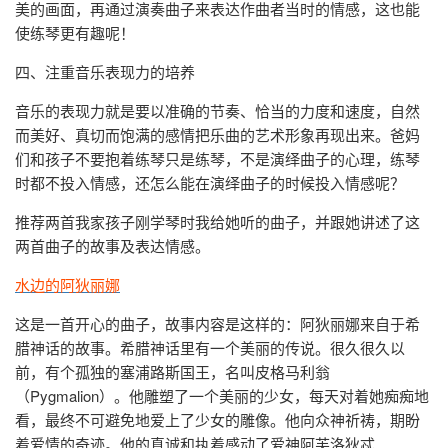
美的画面，再通过演奏曲子来表达作曲者当时的情感，这也能
使练琴更有趣呢！
四、注重音乐表现力的培养
音乐的表现力就是要以准确的节奏、恰当的力度和速度，自然
而美好、真切而饱满的感情把乐曲的艺术形象再现出来。爸妈
们和孩子不要抱着练琴只是练琴，不是演绎曲子的心理，练琴
时都不投入情感，还怎么能在演绎曲子的时候投入情感呢？
推荐两首我家孩子刚学琴时我给她听的曲子，并跟她讲述了这
两首曲子的故事及表达情感。
水边的阿狄丽娜
这是一首开心的曲子，故事内容是这样的：阿狄丽娜来自于希
腊神话的故事。希腊神话里有一个美丽的传说。很久很久以
前，有个孤独的塞浦路斯国王，名叫皮格马利翁
（Pygmalion）。他雕塑了一个美丽的少女，每天对着她痴痴地
看，最终不可避免地爱上了少女的雕像。他向众神祈祷，期盼
着爱情的奇迹。他的真诚和执着感动了爱神阿芙洛狄忒