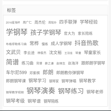
标签
学琴经验
四手联弹
周杰伦
周广仁
2016星海杯
周铭孙
学钢琴
孩子学钢琴
官大为
家长陪练
抖音热歌
常桦
成人学钢琴
慢练
布格缪勒练习曲
文武贝
沈文裕
琴童家长
李云迪
林俊杰
琴童
王羽佳
简谱
练习曲
跟郎朗学钢琴
赵海洋
背谱
赵晓生
薛之谦
郎朗
车尔尼599
郎朗教你弹钢琴
邓紫棋
钢琴学习
郎朗钢琴课
钢琴教学
钢琴弹唱
钢琴家
钢琴演奏
钢琴练习
钢琴老师
钢琴教学视频
钢琴考级
钢琴谱
钢琴陪练