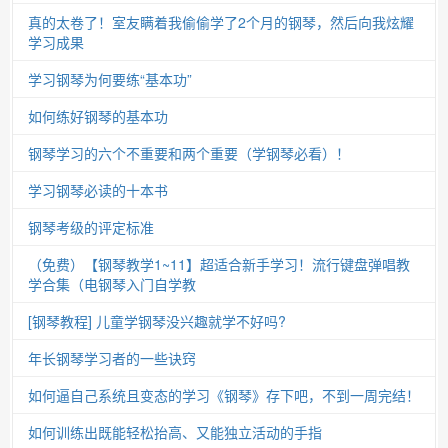
真的太卷了！室友瞒着我偷偷学了2个月的钢琴，然后向我炫耀
学习成果
学习钢琴为何要练“基本功”
如何练好钢琴的基本功
钢琴学习的六个不重要和两个重要（学钢琴必看）！
学习钢琴必读的十本书
钢琴考级的评定标准
（免费）【钢琴教学1~11】超适合新手学习！流行键盘弹唱教
学合集（电钢琴入门自学教
[钢琴教程] 儿童学钢琴没兴趣就学不好吗?
年长钢琴学习者的一些诀窍
如何逼自己系统且变态的学习《钢琴》存下吧，不到一周完结！
如何训练出既能轻松抬高、又能独立活动的手指