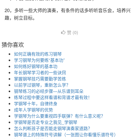
20，多听一些大师的演奏，有条件的话多听听音乐会，培养兴
趣，树立目标。
赞 (
0
)
猜你喜欢
如何正确有效的练习钢琴
学习钢琴为何要练“基本功”
如何练好钢琴的基本功
年长钢琴学习者的一些诀窍
掌握钢琴技巧需要勤学苦练
以前学过钢琴，重新怎么学？
钢琴练习的必经步骤—从乐谱到耳朵
练琴过程中要这样看谱和背谱才最有效！
学钢琴十年，自律终身
成年人学钢琴的优势
学钢琴为什么要重视四手联弹？有什么意义呢？
学钢琴是否走专业之我见_学钢琴
怎么判断孩子是否能走钢琴演奏家道路？
钢琴谱上的特殊符号讲解（一张图让你看懂乐谱符号）