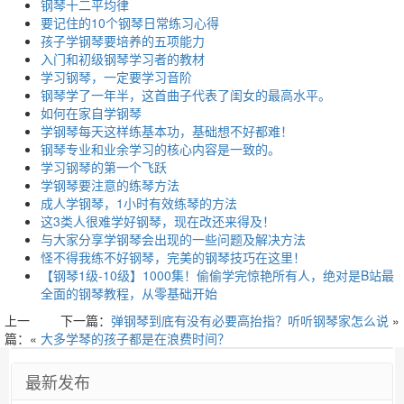
钢琴十二平均律
要记住的10个钢琴日常练习心得
孩子学钢琴要培养的五项能力
入门和初级钢琴学习者的教材
学习钢琴，一定要学习音阶
钢琴学了一年半，这首曲子代表了闺女的最高水平。
如何在家自学钢琴
学钢琴每天这样练基本功，基础想不好都难！
钢琴专业和业余学习的核心内容是一致的。
学习钢琴的第一个飞跃
学钢琴要注意的练琴方法
成人学钢琴，1小时有效练琴的方法
这3类人很难学好钢琴，现在改还来得及！
与大家分享学钢琴会出现的一些问题及解决方法
怪不得我练不好钢琴，完美的钢琴技巧在这里！
【钢琴1级-10级】1000集！偷偷学完惊艳所有人，绝对是B站最
全面的钢琴教程，从零基础开始
上一
下一篇：
弹钢琴到底有没有必要高抬指？听听钢琴家怎么说
»
篇：«
大多学琴的孩子都是在浪费时间？
最新发布