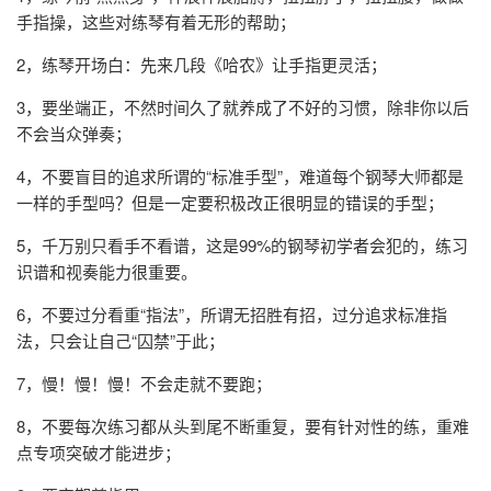
手指操，这些对练琴有着无形的帮助；
2，练琴开场白：先来几段《哈农》让手指更灵活；
3，要坐端正，不然时间久了就养成了不好的习惯，除非你以后
不会当众弹奏；
4，不要盲目的追求所谓的“标准手型”，难道每个钢琴大师都是
一样的手型吗？但是一定要积极改正很明显的错误的手型；
5，千万别只看手不看谱，这是99%的钢琴初学者会犯的，练习
识谱和视奏能力很重要。
6，不要过分看重“指法”，所谓无招胜有招，过分追求标准指
法，只会让自己“囚禁”于此；
7，慢！慢！慢！不会走就不要跑；
8，不要每次练习都从头到尾不断重复，要有针对性的练，重难
点专项突破才能进步；