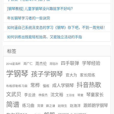
[钢琴教程] 儿童学钢琴没兴趣就学不好吗?
年长钢琴学习者的一些诀窍
如何逼自己系统且变态的学习《钢琴》存下吧，不到一周完结！
如何训练出既能轻松抬高、又能独立活动的手指
标签
学琴经验
四手联弹
周杰伦
周广仁
2016星海杯
周铭孙
学钢琴
孩子学钢琴
官大为
家长陪练
抖音热歌
常桦
成人学钢琴
慢练
布格缪勒练习曲
文武贝
沈文裕
琴童家长
李云迪
林俊杰
琴童
王羽佳
简谱
练习曲
跟郎朗学钢琴
赵海洋
背谱
赵晓生
薛之谦