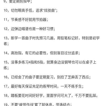
9，要定期剪指甲；
10，切勿眼高手低，追求“炫技曲”；
11，节奏感不好就用节拍器；
12，边弹边唱谱也是一种好习惯；
13，新学一首曲子时先预习几遍，用铅笔标记好，特别是初学
者；
14，高抬指，有它的必要性，但别盲目过分追求；
15，没事多练习4指和5指，就算身边没钢琴也可以在桌子上
练；
16，已经会了的曲子要定期复习，别捡了芝麻丢了西瓜；
17，最好每天保证充足的练琴时间，一天不练手生；
18，踏板要花时间好好学，里面学问可大了，千万不要乱踩。
19，不要“疲劳作战”累了就休息，劳逸结合；