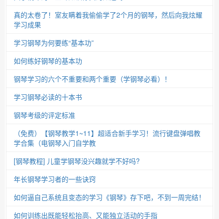
真的太卷了！室友瞒着我偷偷学了2个月的钢琴，然后向我炫耀
学习成果
学习钢琴为何要练“基本功”
如何练好钢琴的基本功
钢琴学习的六个不重要和两个重要（学钢琴必看）！
学习钢琴必读的十本书
钢琴考级的评定标准
（免费）【钢琴教学1~11】超适合新手学习！流行键盘弹唱教
学合集（电钢琴入门自学教
[钢琴教程] 儿童学钢琴没兴趣就学不好吗?
年长钢琴学习者的一些诀窍
如何逼自己系统且变态的学习《钢琴》存下吧，不到一周完结！
如何训练出既能轻松抬高、又能独立活动的手指