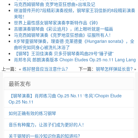
马克西姆钢琴曲 克罗地亚狂想曲+出埃及记
继油管传开的7段精彩演奏视频，钢琴家王羽佳新的8段精彩演奏
来啦！
世界上最性感女钢琴家演奏李斯特作品《钟》
吉娜演奏钢琴曲《彩云追月》，闭上眼听就是一幅画
马克西姆钢琴演奏《克罗地亚狂想曲》征服所有人！
8岁琴童钢琴弹奏，理查德·克莱德曼《Hungarian sonata》，全
曲听完如同身心被洗礼沐浴了
【钢琴】王羽佳演奏 贝多芬钢琴奏鸣曲29号“锤子键”
肖邦冬风 郎朗演奏版本 Chopin Etudes Op.25 no.11 Lang Lang
上一篇：«
练好琶音应当注意什么？
下一篇：
钢琴怎样弹延长音?
»
最新发布
【钢琴演奏】肖邦练习曲 Op.25 No.11 ‘冬风’/Chopin Etude
Op.25 No.11
如何正确有效的练习钢琴
音乐有种魔力，让孩子们成为更好的人！
关于钢琴的一些冷知识你真的知道吗?