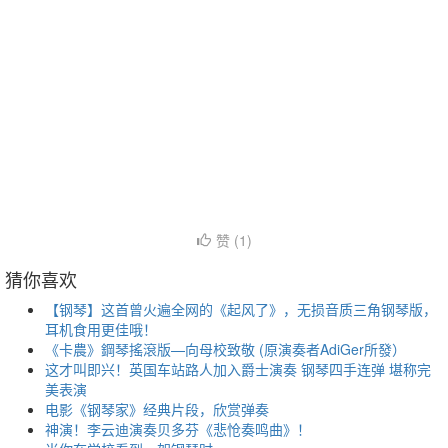
赞 (
1
)
猜你喜欢
【钢琴】这首曾火遍全网的《起风了》，无损音质三角钢琴版，
耳机食用更佳哦！
《卡農》鋼琴搖滾版—向母校致敬 (原演奏者AdiGer所發）
这才叫即兴！英国车站路人加入爵士演奏 钢琴四手连弹 堪称完
美表演
电影《钢琴家》经典片段，欣赏弹奏
神演！李云迪演奏贝多芬《悲怆奏鸣曲》！