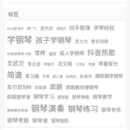
标签
学琴经验
四手联弹
周杰伦
周广仁
2016星海杯
周铭孙
学钢琴
孩子学钢琴
官大为
家长陪练
抖音热歌
常桦
成人学钢琴
慢练
布格缪勒练习曲
文武贝
沈文裕
琴童家长
李云迪
林俊杰
琴童
王羽佳
简谱
练习曲
跟郎朗学钢琴
赵海洋
背谱
赵晓生
薛之谦
郎朗
车尔尼599
郎朗教你弹钢琴
邓紫棋
钢琴学习
郎朗钢琴课
钢琴教学
钢琴弹唱
钢琴家
钢琴演奏
钢琴练习
钢琴老师
钢琴教学视频
钢琴考级
钢琴谱
钢琴陪练