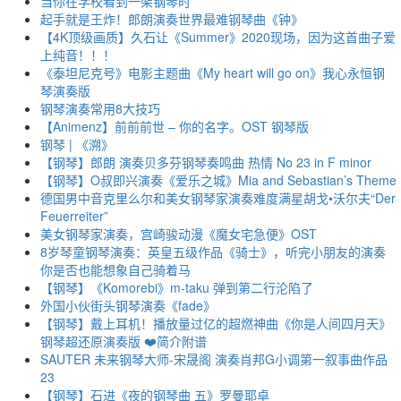
当你在学校看到一架钢琴时
起手就是王炸！郎朗演奏世界最难钢琴曲《钟》
【4K顶级画质】久石让《Summer》2020现场，因为这首曲子爱
上纯音！！！
《泰坦尼克号》电影主题曲《My heart will go on》我心永恒钢
琴演奏版
钢琴演奏常用8大技巧
【Animenz】前前前世 – 你的名字。OST 钢琴版
钢琴 | 《溯》
【钢琴】郎朗 演奏贝多芬钢琴奏鸣曲 热情 No 23 in F minor
【钢琴】O叔即兴演奏《爱乐之城》Mia and Sebastian’s Theme
德国男中音克里么尔和美女钢琴家演奏难度满星胡戈•沃尔夫“Der
Feuerreiter”
美女钢琴家演奏，宫崎骏动漫《魔女宅急便》OST
8岁琴童钢琴演奏：英皇五级作品《骑士》，听完小朋友的演奏
你是否也能想象自己骑着马
【钢琴】《Komorebi》m-taku 弹到第二行沦陷了
外国小伙街头钢琴演奏《fade》
【钢琴】戴上耳机！播放量过亿的超燃神曲《你是人间四月天》
钢琴超还原演奏版 ❤️简介附谱
SAUTER 未来钢琴大师-宋晟阁 演奏肖邦G小调第一叙事曲作品
23
【钢琴】石进《夜的钢琴曲 五》罗曼耶卓