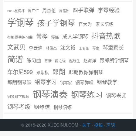
学琴经验
四手联弹
周杰伦
周广仁
2016星海杯
周铭孙
学钢琴
孩子学钢琴
官大为
家长陪练
抖音热歌
常桦
成人学钢琴
慢练
布格缪勒练习曲
文武贝
沈文裕
琴童家长
李云迪
林俊杰
琴童
王羽佳
简谱
练习曲
跟郎朗学钢琴
赵海洋
背谱
赵晓生
薛之谦
郎朗
车尔尼599
郎朗教你弹钢琴
邓紫棋
钢琴学习
郎朗钢琴课
钢琴教学
钢琴弹唱
钢琴家
钢琴演奏
钢琴练习
钢琴老师
钢琴教学视频
钢琴考级
钢琴谱
钢琴陪练
© 2015-2026 XUEQINJI.COM ·
关于
·
投稿
·
声明