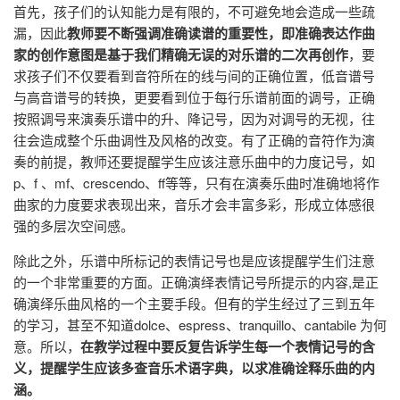
首先，孩子们的认知能力是有限的，不可避免地会造成一些疏
漏，因此
教师要不断强调准确读谱的重要性，即准确表达作曲
家的创作意图是基于我们精确无误的对乐谱的二次再创作
，要
求孩子们不仅要看到音符所在的线与间的正确位置，低音谱号
与高音谱号的转换，更要看到位于每行乐谱前面的调号，正确
按照调号来演奏乐谱中的升、降记号，因为对调号的无视，往
往会造成整个乐曲调性及风格的改变。有了正确的音符作为演
奏的前提，教师还要提醒学生应该注意乐曲中的力度记号，如
p、f 、mf、crescendo、ff等等，只有在演奏乐曲时准确地将作
曲家的力度要求表现出来，音乐才会丰富多彩，形成立体感很
强的多层次空间感。
除此之外，乐谱中所标记的表情记号也是应该提醒学生们注意
的一个非常重要的方面。正确演绎表情记号所提示的内容,是正
确演绎乐曲风格的一个主要手段。但有的学生经过了三到五年
的学习，甚至不知道dolce、espress、tranquillo、cantabile 为何
意。所以，
在教学过程中要反复告诉学生每一个表情记号的含
义，提醒学生应该多查音乐术语字典，以求准确诠释乐曲的内
涵。