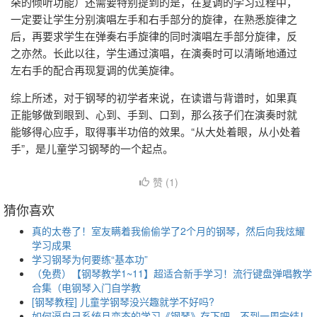
朵的倾听功能）还需要特别提到的是，在复调的学习过程中，
一定要让学生分别演唱左手和右手部分的旋律，在熟悉旋律之
后，再要求学生在弹奏右手旋律的同时演唱左手部分旋律，反
之亦然。长此以往，学生通过演唱，在演奏时可以清晰地通过
左右手的配合再现复调的优美旋律。
综上所述，对于钢琴的初学者来说，在读谱与背谱时，如果真
正能够做到眼到、心到、手到、口到，那么孩子们在演奏时就
能够得心应手，取得事半功倍的效果。“从大处着眼，从小处着
手”，是儿童学习钢琴的一个起点。
赞 (
1
)
猜你喜欢
真的太卷了！室友瞒着我偷偷学了2个月的钢琴，然后向我炫耀
学习成果
学习钢琴为何要练“基本功”
（免费）【钢琴教学1~11】超适合新手学习！流行键盘弹唱教学
合集（电钢琴入门自学教
[钢琴教程] 儿童学钢琴没兴趣就学不好吗?
如何逼自己系统且变态的学习《钢琴》存下吧，不到一周完结！