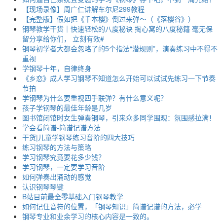
【现场录像】周广仁讲解车尔尼299教程
【完整版】假如把《千本樱》倒过来弹～（《落樱谷》）
钢琴教学干货｜快速轻松的八度秘诀 掏心窝的八度秘籍 毫无保
留分享给你们， 立刻有效#
钢琴初学者大都会忽略了的5个指法“潜规则”，演奏练习中不得不
重视
学钢琴十年，自律终身
《乡恋》成人学习钢琴不知道怎么开始可以试试先练习一下节奏
节拍
学钢琴为什么要重视四手联弹？有什么意义呢？
孩子学钢琴的最佳年龄是几岁
图书馆闭馆时女生弹奏钢琴，引来众多同学围观：氛围感拉满！
学会看简谱-简谱记谱方法
干货|儿童学钢琴练习音阶的四大技巧
练习钢琴的方法与策略
学习钢琴究竟要花多少钱？
学习钢琴，一定要学习音阶
如何弹奏出涌动的感觉
认识钢琴琴键
B站目前最全零基础入门钢琴教学
如何记住音符的位置，「钢琴知识」简谱记谱的方法，必学
钢琴专业和业余学习的核心内容是一致的。