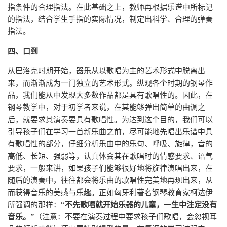
指条件的合理指法。在此基础之上，教师再根据乐谱中所标记
的指法，结合学生手指的实际情况，制定出科学、合理的弹奏
指法。
四、口到
从巴洛克时期开始，器乐从以歌唱为主的艺术形式中脱离出
来，而渐渐成为一门独立的艺术形式。纵观各个时期的钢琴作
品，我们能从中发现大多数作品都是具有歌唱性的。因此，在
钢琴教学中，对于初学者来说，在其能够弹出简单的曲调之
后，就要求其演奏要具有歌唱性。为达到这个目的，我们可以
引导孩子们在学习一首新乐曲之前，尽可能地先唱出乐谱中具
有歌唱性的部分，仔细分析乐曲中的乐句、呼吸、旋律，音的
高低、长短、强弱等，认真体会其在歌唱时的情感要求、语气
要求，一般来讲，如果孩子们能够很好地将旋律演唱出来，在
随后的演奏中，往往都会将乐曲的歌唱性完美地再现出来，从
而获得音乐的美感与乐趣。正如匈牙利著名钢琴教育家柯达伊
所强调的那样：
“不先歌唱就开始乐器的儿童，一生中注定没有
音乐。”
（注意：不要在演奏过程中要求孩子们歌唱，会忽视耳