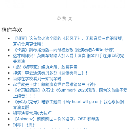
赞 (
0
)
猜你喜欢
【钢琴】这首曾火遍全网的《起风了》，无损音质三角钢琴版，
耳机食用更佳哦！
《卡農》鋼琴搖滾版—向母校致敬 (原演奏者AdiGer所發）
这才叫即兴！英国车站路人加入爵士演奏 钢琴四手连弹 堪称完
美表演
电影《钢琴家》经典片段，欣赏弹奏
神演！李云迪演奏贝多芬《悲怆奏鸣曲》！
当你在学校看到一架钢琴时
起手就是王炸！郎朗演奏世界最难钢琴曲《钟》
【4K顶级画质】久石让《Summer》2020现场，因为这首曲子爱
上纯音！！！
《泰坦尼克号》电影主题曲《My heart will go on》我心永恒钢
琴演奏版
钢琴演奏常用8大技巧
【Animenz】前前前世 – 你的名字。OST 钢琴版
钢琴 | 《溯》