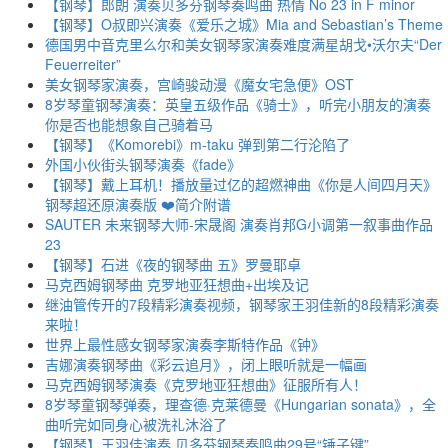
【钢琴】郎朗 演奏贝多芬钢琴奏鸣曲 热情 No 23 in F minor
【钢琴】O叔即兴演奏《爱乐之城》Mia and Sebastian’s Theme
德国男中音克里么尔和美女钢琴家演奏难度满星胡戈•沃尔夫“Der
Feuerreiter”
美女钢琴家演奏，宫崎骏动漫《魔女宅急便》OST
8岁琴童钢琴演奏：英皇五级作品《骑士》，听完小朋友的演奏
你是否也能想象自己骑着马
【钢琴】《Komorebi》m-taku 弹到第二行沦陷了
外国小伙街头钢琴演奏《fade》
【钢琴】戴上耳机！播放量过亿的超燃神曲《你是人间四月天》
钢琴超还原演奏版 ❤️简介附谱
SAUTER 未来钢琴大师-宋晟阁 演奏肖邦G小调第一叙事曲作品
23
【钢琴】石进《夜的钢琴曲 五》罗曼耶卓
马克西姆钢琴曲 克罗地亚狂想曲+出埃及记
继油管传开的7段精彩演奏视频，钢琴家王羽佳新的8段精彩演奏
来啦！
世界上最性感女钢琴家演奏李斯特作品《钟》
吉娜演奏钢琴曲《彩云追月》，闭上眼听就是一幅画
马克西姆钢琴演奏《克罗地亚狂想曲》征服所有人！
8岁琴童钢琴弹奏，理查德·克莱德曼《Hungarian sonata》，全
曲听完如同身心被洗礼沐浴了
【钢琴】王羽佳演奏 贝多芬钢琴奏鸣曲29号“锤子键”