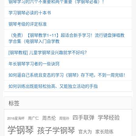
钢琴学习的六个不重要和两个重要（学钢琴必看）！
学习钢琴必读的十本书
钢琴考级的评定标准
（免费）【钢琴教学1~11】超适合新手学习！流行键盘弹唱教
学合集（电钢琴入门自学教
[钢琴教程] 儿童学钢琴没兴趣就学不好吗?
年长钢琴学习者的一些诀窍
如何逼自己系统且变态的学习《钢琴》存下吧，不到一周完结！
如何训练出既能轻松抬高、又能独立活动的手指
标签
学琴经验
四手联弹
周杰伦
周广仁
2016星海杯
周铭孙
学钢琴
孩子学钢琴
官大为
家长陪练