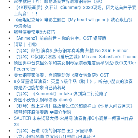
起手就是王炸！郎朗演奏世界最难钢琴曲《钟》
【4K顶级画质】久石让《Summer》2020现场，因为这首曲子爱
上纯音！！！
《泰坦尼克号》电影主题曲《My heart will go on》我心永恒钢
琴演奏版
钢琴演奏常用8大技巧
【Animenz】前前前世 – 你的名字。OST 钢琴版
钢琴 | 《溯》
【钢琴】郎朗 演奏贝多芬钢琴奏鸣曲 热情 No 23 in F minor
【钢琴】O叔即兴演奏《爱乐之城》Mia and Sebastian’s Theme
德国男中音克里么尔和美女钢琴家演奏难度满星胡戈•沃尔夫“Der
Feuerreiter”
美女钢琴家演奏，宫崎骏动漫《魔女宅急便》OST
8岁琴童钢琴演奏：英皇五级作品《骑士》，听完小朋友的演奏
你是否也能想象自己骑着马
【钢琴】《Komorebi》m-taku 弹到第二行沦陷了
外国小伙街头钢琴演奏《fade》
【钢琴】戴上耳机！播放量过亿的超燃神曲《你是人间四月天》
钢琴超还原演奏版 ❤️简介附谱
SAUTER 未来钢琴大师-宋晟阁 演奏肖邦G小调第一叙事曲作品
23
【钢琴】石进《夜的钢琴曲 五》罗曼耶卓
马克西姆钢琴曲 克罗地亚狂想曲+出埃及记