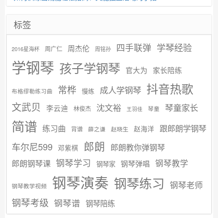
标签
学琴经验
四手联弹
周杰伦
周广仁
2016星海杯
周铭孙
学钢琴
孩子学钢琴
官大为
家长陪练
抖音热歌
常桦
成人学钢琴
慢练
布格缪勒练习曲
文武贝
沈文裕
琴童家长
李云迪
林俊杰
琴童
王羽佳
简谱
练习曲
跟郎朗学钢琴
赵海洋
背谱
赵晓生
薛之谦
郎朗
车尔尼599
郎朗教你弹钢琴
邓紫棋
钢琴学习
郎朗钢琴课
钢琴教学
钢琴弹唱
钢琴家
钢琴演奏
钢琴练习
钢琴老师
钢琴教学视频
钢琴考级
钢琴谱
钢琴陪练