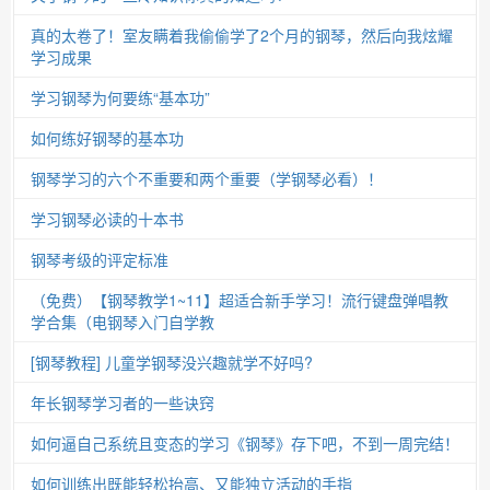
真的太卷了！室友瞒着我偷偷学了2个月的钢琴，然后向我炫耀
学习成果
学习钢琴为何要练“基本功”
如何练好钢琴的基本功
钢琴学习的六个不重要和两个重要（学钢琴必看）！
学习钢琴必读的十本书
钢琴考级的评定标准
（免费）【钢琴教学1~11】超适合新手学习！流行键盘弹唱教
学合集（电钢琴入门自学教
[钢琴教程] 儿童学钢琴没兴趣就学不好吗?
年长钢琴学习者的一些诀窍
如何逼自己系统且变态的学习《钢琴》存下吧，不到一周完结！
如何训练出既能轻松抬高、又能独立活动的手指