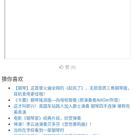
赞 (
0
)
猜你喜欢
【钢琴】这首曾火遍全网的《起风了》，无损音质三角钢琴版，
耳机食用更佳哦！
《卡農》鋼琴搖滾版—向母校致敬 (原演奏者AdiGer所發）
这才叫即兴！英国车站路人加入爵士演奏 钢琴四手连弹 堪称完
美表演
电影《钢琴家》经典片段，欣赏弹奏
神演！李云迪演奏贝多芬《悲怆奏鸣曲》！
当你在学校看到一架钢琴时