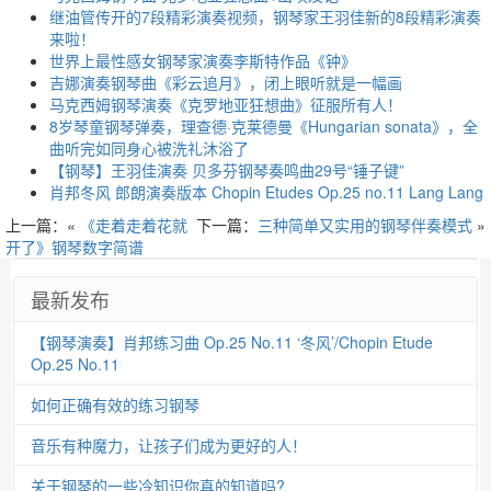
继油管传开的7段精彩演奏视频，钢琴家王羽佳新的8段精彩演奏
来啦！
世界上最性感女钢琴家演奏李斯特作品《钟》
吉娜演奏钢琴曲《彩云追月》，闭上眼听就是一幅画
马克西姆钢琴演奏《克罗地亚狂想曲》征服所有人！
8岁琴童钢琴弹奏，理查德·克莱德曼《Hungarian sonata》，全
曲听完如同身心被洗礼沐浴了
【钢琴】王羽佳演奏 贝多芬钢琴奏鸣曲29号“锤子键”
肖邦冬风 郎朗演奏版本 Chopin Etudes Op.25 no.11 Lang Lang
上一篇：«
《走着走着花就
下一篇：
三种简单又实用的钢琴伴奏模式
»
开了》钢琴数字简谱
最新发布
【钢琴演奏】肖邦练习曲 Op.25 No.11 ‘冬风’/Chopin Etude
Op.25 No.11
如何正确有效的练习钢琴
音乐有种魔力，让孩子们成为更好的人！
关于钢琴的一些冷知识你真的知道吗?