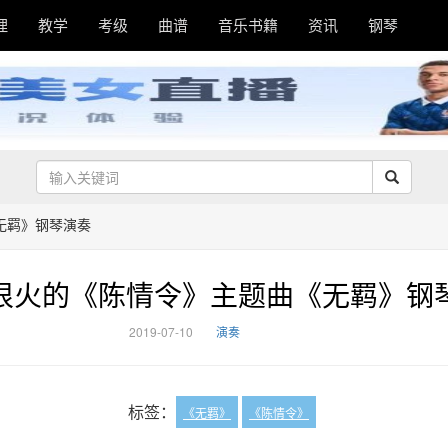
理
教学
考级
曲谱
音乐书籍
资讯
钢琴
无羁》钢琴演奏
很火的《陈情令》主题曲《无羁》钢
2019-07-10
演奏
标签：
《无羁》
《陈情令》