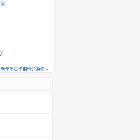
附谱
了
中老年学员学钢琴的通病
»