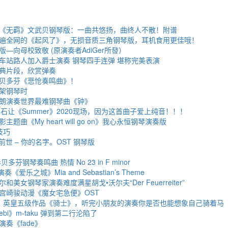
《无羁》文武贝钢琴版：一曲共悠扬，曲终人不散！附谱
遍全网的《起风了》，无损音质三角钢琴版，耳机食用更佳哦！
—向母校致敬 (原演奏者AdiGer所發）
车站路人加入爵士演奏 钢琴四手连弹 堪称完美表演
典片段，欣赏弹奏
贝多芬《悲怆奏鸣曲》！
架钢琴时
朗演奏世界最难钢琴曲《钟》
石让《Summer》2020现场，因为这首曲子爱上纯音！！！
题曲《My heart will go on》我心永恒钢琴演奏版
技巧
前前世 – 你的名字。OST 钢琴版
芬钢琴奏鸣曲 热情 No 23 in F minor
爱乐之城》Mia and Sebastian’s Theme
美女钢琴家演奏难度满星胡戈•沃尔夫“Der Feuerreiter”
宫崎骏动漫《魔女宅急便》OST
：英皇五级作品《骑士》，听完小朋友的演奏你是否也能想象自己骑着马
ebi》m-taku 弹到第二行沦陷了
奏《fade》