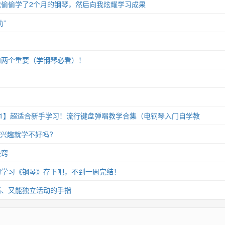
偷偷学了2个月的钢琴，然后向我炫耀学习成果
”
和两个重要（学钢琴必看）！
11】超适合新手学习！流行键盘弹唱教学合集（电钢琴入门自学教
没兴趣就学不好吗?
诀窍
的学习《钢琴》存下吧，不到一周完结！
高、又能独立活动的手指