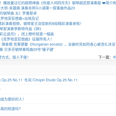
！播放量过亿的超燃神曲《你是人间四月天》钢琴超还原演奏版 ❤️简介
钢琴大师-宋晟阁 演奏肖邦G小调第一叙事曲作品23
的钢琴曲 五》罗曼耶卓
克罗地亚狂想曲+出埃及记
精彩演奏视频，钢琴家王羽佳新的8段精彩演奏来啦！
琴家演奏李斯特作品《钟》
彩云追月》，闭上眼听就是一幅画
《克罗地亚狂想曲》征服所有人！
理查德·克莱德曼《Hungarian sonata》，全曲听完如同身心被洗礼沐浴
 贝多芬钢琴奏鸣曲29号“锤子键”
琴方式，毁人不倦！
下一篇：
 No.11 ‘冬风’/Chopin Etude Op.25 No.11
琴
们成为更好的人！
真的知道吗?