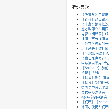
猜你喜欢
《陈情令》主题曲
【钢琴】这首曾火
《卡農》鋼琴搖滾版
这才叫即兴！英国
电影《钢琴家》经
神演！李云迪演奏
当你在学校看到一
起手就是王炸！郎
【4K顶级画质】久
《泰坦尼克号》电影主
钢琴演奏常用8大
【Animenz】前
钢琴 | 《溯》
【钢琴】郎朗 演奏贝多
【钢琴】O叔即兴演奏《
德国男中音克里么尔和
美女钢琴家演奏，
8岁琴童钢琴演奏
【钢琴】《Komor
外国小伙街头钢琴演