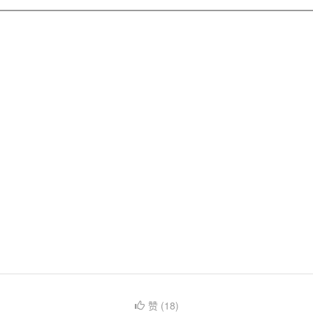
赞 (
18
)