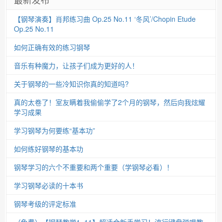
【钢琴演奏】肖邦练习曲 Op.25 No.11 ‘冬风’/Chopin Etude
Op.25 No.11
如何正确有效的练习钢琴
音乐有种魔力，让孩子们成为更好的人！
关于钢琴的一些冷知识你真的知道吗?
真的太卷了！室友瞒着我偷偷学了2个月的钢琴，然后向我炫耀
学习成果
学习钢琴为何要练“基本功”
如何练好钢琴的基本功
钢琴学习的六个不重要和两个重要（学钢琴必看）！
学习钢琴必读的十本书
钢琴考级的评定标准
（免费）【钢琴教学1~11】超适合新手学习！流行键盘弹唱教