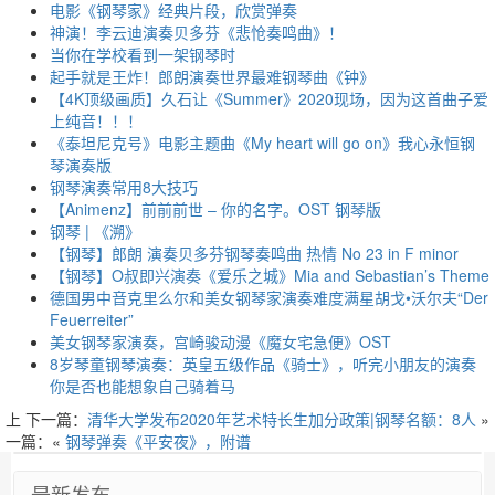
电影《钢琴家》经典片段，欣赏弹奏
神演！李云迪演奏贝多芬《悲怆奏鸣曲》！
当你在学校看到一架钢琴时
起手就是王炸！郎朗演奏世界最难钢琴曲《钟》
【4K顶级画质】久石让《Summer》2020现场，因为这首曲子爱
上纯音！！！
《泰坦尼克号》电影主题曲《My heart will go on》我心永恒钢
琴演奏版
钢琴演奏常用8大技巧
【Animenz】前前前世 – 你的名字。OST 钢琴版
钢琴 | 《溯》
【钢琴】郎朗 演奏贝多芬钢琴奏鸣曲 热情 No 23 in F minor
【钢琴】O叔即兴演奏《爱乐之城》Mia and Sebastian’s Theme
德国男中音克里么尔和美女钢琴家演奏难度满星胡戈•沃尔夫“Der
Feuerreiter”
美女钢琴家演奏，宫崎骏动漫《魔女宅急便》OST
8岁琴童钢琴演奏：英皇五级作品《骑士》，听完小朋友的演奏
你是否也能想象自己骑着马
上
下一篇：
清华大学发布2020年艺术特长生加分政策|钢琴名额：8人
»
一篇：«
钢琴弹奏《平安夜》，附谱
最新发布