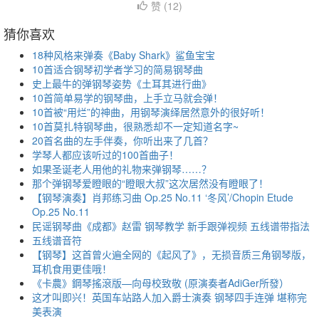
赞 (
12
)
猜你喜欢
18种风格来弹奏《Baby Shark》鲨鱼宝宝
10首适合钢琴初学者学习的简易钢琴曲
史上最牛的弹钢琴姿势《土耳其进行曲》
10首简单易学的钢琴曲，上手立马就会弹！
10首被“用烂”的神曲，用钢琴演绎居然意外的很好听！
10首莫扎特钢琴曲，很熟悉却不一定知道名字~
20首名曲的左手伴奏，你听出来了几首？
学琴人都应该听过的100首曲子！
如果圣诞老人用他的礼物来弹钢琴……？
那个弹钢琴爱瞪眼的“瞪眼大叔”这次居然没有瞪眼了！
【钢琴演奏】肖邦练习曲 Op.25 No.11 ‘冬风’/Chopin Etude
Op.25 No.11
民谣钢琴曲《成都》赵雷 钢琴教学 新手跟弹视频 五线谱带指法
五线谱音符
【钢琴】这首曾火遍全网的《起风了》，无损音质三角钢琴版，
耳机食用更佳哦！
《卡農》鋼琴搖滾版—向母校致敬 (原演奏者AdiGer所發）
这才叫即兴！英国车站路人加入爵士演奏 钢琴四手连弹 堪称完
美表演