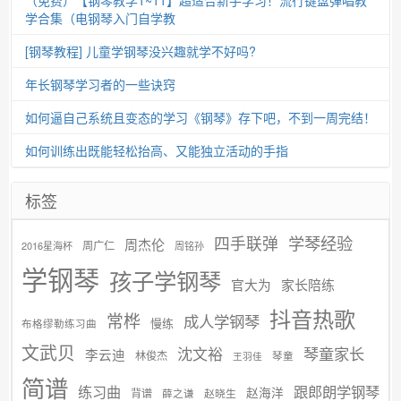
学合集（电钢琴入门自学教
[钢琴教程] 儿童学钢琴没兴趣就学不好吗?
年长钢琴学习者的一些诀窍
如何逼自己系统且变态的学习《钢琴》存下吧，不到一周完结！
如何训练出既能轻松抬高、又能独立活动的手指
标签
学琴经验
四手联弹
周杰伦
周广仁
2016星海杯
周铭孙
学钢琴
孩子学钢琴
官大为
家长陪练
抖音热歌
常桦
成人学钢琴
慢练
布格缪勒练习曲
文武贝
沈文裕
琴童家长
李云迪
林俊杰
琴童
王羽佳
简谱
练习曲
跟郎朗学钢琴
赵海洋
背谱
赵晓生
薛之谦