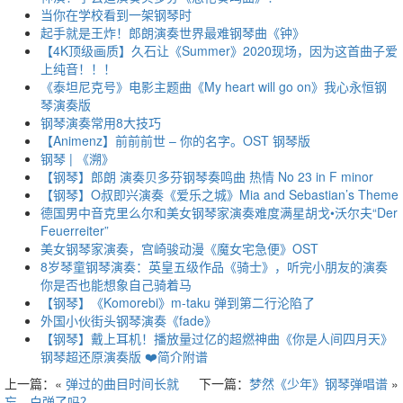
当你在学校看到一架钢琴时
起手就是王炸！郎朗演奏世界最难钢琴曲《钟》
【4K顶级画质】久石让《Summer》2020现场，因为这首曲子爱
上纯音！！！
《泰坦尼克号》电影主题曲《My heart will go on》我心永恒钢
琴演奏版
钢琴演奏常用8大技巧
【Animenz】前前前世 – 你的名字。OST 钢琴版
钢琴 | 《溯》
【钢琴】郎朗 演奏贝多芬钢琴奏鸣曲 热情 No 23 in F minor
【钢琴】O叔即兴演奏《爱乐之城》Mia and Sebastian’s Theme
德国男中音克里么尔和美女钢琴家演奏难度满星胡戈•沃尔夫“Der
Feuerreiter”
美女钢琴家演奏，宫崎骏动漫《魔女宅急便》OST
8岁琴童钢琴演奏：英皇五级作品《骑士》，听完小朋友的演奏
你是否也能想象自己骑着马
【钢琴】《Komorebi》m-taku 弹到第二行沦陷了
外国小伙街头钢琴演奏《fade》
【钢琴】戴上耳机！播放量过亿的超燃神曲《你是人间四月天》
钢琴超还原演奏版 ❤️简介附谱
上一篇：«
弹过的曲目时间长就
下一篇：
梦然《少年》钢琴弹唱谱
»
忘，白弹了吗？