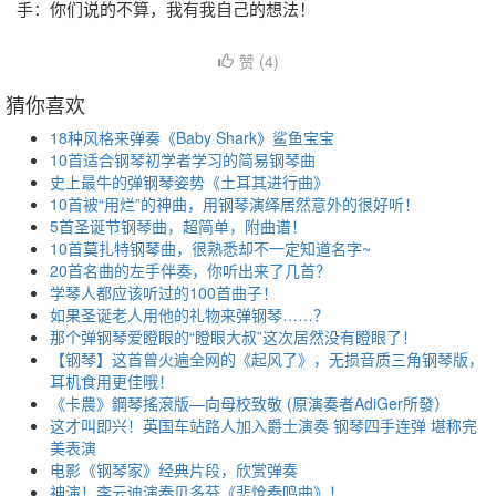
手：你们说的不算，我有我自己的想法！
赞 (
4
)
猜你喜欢
18种风格来弹奏《Baby Shark》鲨鱼宝宝
10首适合钢琴初学者学习的简易钢琴曲
史上最牛的弹钢琴姿势《土耳其进行曲》
10首被“用烂”的神曲，用钢琴演绎居然意外的很好听！
5首圣诞节钢琴曲，超简单，附曲谱！
10首莫扎特钢琴曲，很熟悉却不一定知道名字~
20首名曲的左手伴奏，你听出来了几首？
学琴人都应该听过的100首曲子！
如果圣诞老人用他的礼物来弹钢琴……？
那个弹钢琴爱瞪眼的“瞪眼大叔”这次居然没有瞪眼了！
【钢琴】这首曾火遍全网的《起风了》，无损音质三角钢琴版，
耳机食用更佳哦！
《卡農》鋼琴搖滾版—向母校致敬 (原演奏者AdiGer所發）
这才叫即兴！英国车站路人加入爵士演奏 钢琴四手连弹 堪称完
美表演
电影《钢琴家》经典片段，欣赏弹奏
神演！李云迪演奏贝多芬《悲怆奏鸣曲》！