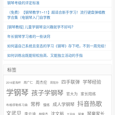
钢琴考级的评定标准
（免费）【钢琴教学1~11】超适合新手学习！流行键盘弹唱教
学合集（电钢琴入门自学教
[钢琴教程] 儿童学钢琴没兴趣就学不好吗?
年长钢琴学习者的一些诀窍
如何逼自己系统且变态的学习《钢琴》存下吧，不到一周完结！
如何训练出既能轻松抬高、又能独立活动的手指
标签
学琴经验
四手联弹
周杰伦
周广仁
2016星海杯
周铭孙
学钢琴
孩子学钢琴
官大为
家长陪练
抖音热歌
常桦
成人学钢琴
慢练
布格缪勒练习曲
文武贝
沈文裕
琴童家长
李云迪
林俊杰
琴童
王羽佳