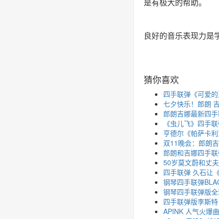
是有极大的帮助。
良好的音乐表现力是
猜你喜欢
四手联弹《可爱的
七夕快乐！郎朗 
郎朗吉娜最新四手
《虫儿飞》四手联
亨德尔《帕萨卡利
双11晚会：郎朗
郎朗和吉娜四手联
50岁莫文蔚和丈
四手联弹 久石让
钢琴四手联弹BLA
钢琴四手联弹版全球爆
四手联弹版李斯特
APINK 人气火爆曲