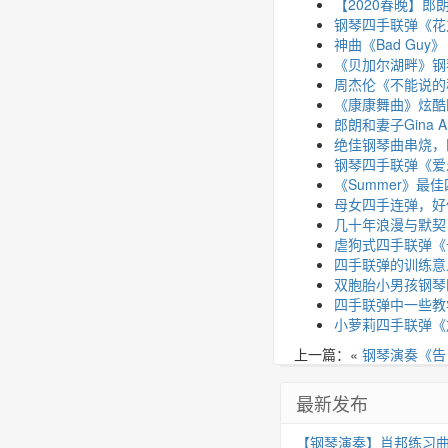
【2020春晚】
钢琴四手联弹《花
神曲《Bad Guy
《贝加尔湖畔》钢
周杰伦《不能说的
《康康舞曲》炫酷
郎朗和妻子Gina
绝佳钢琴曲串烧，
钢琴四手联弹《爱乐之
《Summer》最
母女四手连弹，好
几十年浪漫与默契
虐狗式四手联弹《
四手联弹的训练意
双胞胎小男孩钢琴
四手联弹中一些教
小萝莉四手联弹《
上一篇：«
钢琴演奏《告
最新发布
【钢琴演奏】肖邦练习曲 Op.25