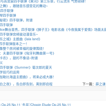
郎朗与高昱宸四手联弹《黄河》第三乐章，行云流水 气势磅礴！
之舞》，跟随音乐感受花的舞动~
》 四手联弹
琴四手联弹
秘密》四手联弹，附谱
四手联弹
 Alice舞台首秀，四手联弹《狮子王》电影名曲《今夜我属于爱情》场面太
四手联弹宫崎骏动漫音乐~
城》主题曲《lala land》
佳四手联弹版本之一！
像整个房间被幸福的旋律围绕！
：夫妻四手联弹《匈牙利舞曲第一号》
卡农》，甜的不像话~附谱
义
四手联弹《Summer》菊次郎的夏天
学技巧的运用
加勒比海盗主题曲》，将来必成大器！
白之夜》，告白即告别，离别即启程
下一篇：
薛之谦
 No.11 ‘冬风’/Chopin Etude Op.25 No.11