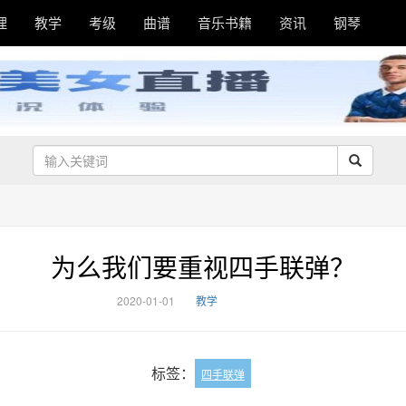
理
教学
考级
曲谱
音乐书籍
资讯
钢琴
为么我们要重视四手联弹？
2020-01-01
教学
标签：
四手联弹