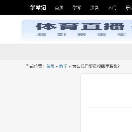
学琴记
首页
学琴
演奏
入门
乐
当前位置：
首页
»
教学
»
为么我们要重视四手联弹？