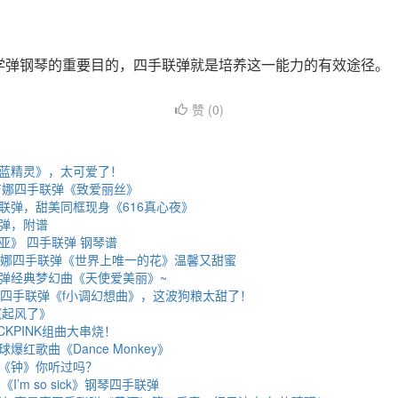
学弹钢琴的重要目的，四手联弹就是培养这一能力的有效途径。
赞 (
0
)
蓝精灵》，太可爱了！
吉娜四手联弹《致爱丽丝》
联弹，甜美同框现身《616真心夜》
弹，附谱
亚》 四手联弹 钢琴谱
吉娜四手联弹《世界上唯一的花》温馨又甜蜜
弹经典梦幻曲《天使爱美丽》~
夫四手联弹《f小调幻想曲》，这波狗粮太甜了！
《起风了》
CKPINK组曲大串烧！
红歌曲《Dance Monkey》
《钟》你听过吗？
《I’m so sick》钢琴四手联弹