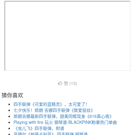
赞 (
13
)
猜你喜欢
四手联弹《可爱的蓝精灵》，太可爱了！
七夕快乐！郎朗 吉娜四手联弹《致爱丽丝》
郎朗吉娜最新四手联弹，甜美同框现身《616真心夜》
Playing with fire 玩火 钢琴谱-BLACKPINK粉墨热门单曲
《虫儿飞》四手联弹，附谱
亨德尔《帕萨卡利亚》 四手联弹 钢琴谱