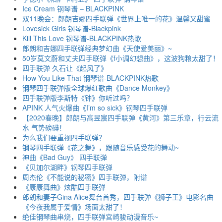
Ice Cream 钢琴谱 – BLACKPINK
双11晚会：郎朗吉娜四手联弹《世界上唯一的花》温馨又甜蜜
Lovesick Girls 钢琴谱-Blackpink
Kill This Love 钢琴谱-BLACKPINK热歌
郎朗和吉娜四手联弹经典梦幻曲《天使爱美丽》~
50岁莫文蔚和丈夫四手联弹《f小调幻想曲》，这波狗粮太甜了！
四手联弹 久石让《起风了》
How You Like That 钢琴谱-BLACKPINK热歌
钢琴四手联弹版全球爆红歌曲《Dance Monkey》
四手联弹版李斯特《钟》你听过吗？
APINK 人气火爆曲《I’m so sick》钢琴四手联弹
【2020春晚】郎朗与高昱宸四手联弹《黄河》第三乐章，行云流
水 气势磅礴！
为么我们要重视四手联弹？
钢琴四手联弹《花之舞》，跟随音乐感受花的舞动~
神曲《Bad Guy》 四手联弹
《贝加尔湖畔》钢琴四手联弹
周杰伦《不能说的秘密》四手联弹，附谱
《康康舞曲》炫酷四手联弹
郎朗和妻子Gina Alice舞台首秀，四手联弹《狮子王》电影名曲
《今夜我属于爱情》场面太甜了！
绝佳钢琴曲串烧，四手联弹宫崎骏动漫音乐~