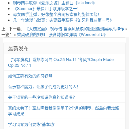
钢琴四手联弹《爱乐之城》主题曲《lala land》
《Summer》最佳四手联弹版本之一！
母女四手连弹，好像整个房间被幸福的旋律围绕！
几十年浪漫与默契：夫妻四手联弹《匈牙利舞曲第一号》
上
下一篇：
《大碗宽面》 钢琴谱-当乘风破浪的姐姐遇到吴亦凡神作
»
一篇：«
乘风破浪的姐姐 | 张含韵钢琴弹唱《Wonderful U》
最新发布
【钢琴演奏】肖邦练习曲 Op.25 No.11 ‘冬风’/Chopin Etude
Op.25 No.11
如何正确有效的练习钢琴
音乐有种魔力，让孩子们成为更好的人！
关于钢琴的一些冷知识你真的知道吗?
真的太卷了！室友瞒着我偷偷学了2个月的钢琴，然后向我炫耀
学习成果
学习钢琴为何要练“基本功”