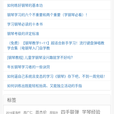
如何练好钢琴的基本功
钢琴学习的六个不重要和两个重要（学钢琴必看）！
学习钢琴必读的十本书
钢琴考级的评定标准
（免费）【钢琴教学1~11】超适合新手学习！流行键盘弹唱教
学合集（电钢琴入门自学教
[钢琴教程] 儿童学钢琴没兴趣就学不好吗?
年长钢琴学习者的一些诀窍
如何逼自己系统且变态的学习《钢琴》存下吧，不到一周完结！
如何训练出既能轻松抬高、又能独立活动的手指
标签
学琴经验
四手联弹
周杰伦
周广仁
2016星海杯
周铭孙