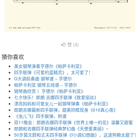
赞 (
3
)
猜你喜欢
美女钢琴演奏亨德尔《帕萨卡利亚》
四手联弹《可爱的蓝精灵》，太可爱了！
G大调前奏曲 钢琴谱 – 亨德尔
帕萨卡利亚 钢琴五线谱 – 亨德尔
钢琴曲欣赏丨 亨德尔《帕萨卡利亚》
七夕快乐！郎朗 吉娜四手联弹《致爱丽丝》
漂亮妈妈和可爱女儿一起钢琴弹奏《帕萨卡利亚》
郎朗吉娜最新四手联弹，甜美同框现身《616真心夜》
《虫儿飞》四手联弹，附谱
双11晚会：郎朗吉娜四手联弹《世界上唯一的花》温馨又甜蜜
郎朗和吉娜四手联弹经典梦幻曲《天使爱美丽》~
50岁莫文蔚和丈夫四手联弹《f小调幻想曲》，这波狗粮太甜了！