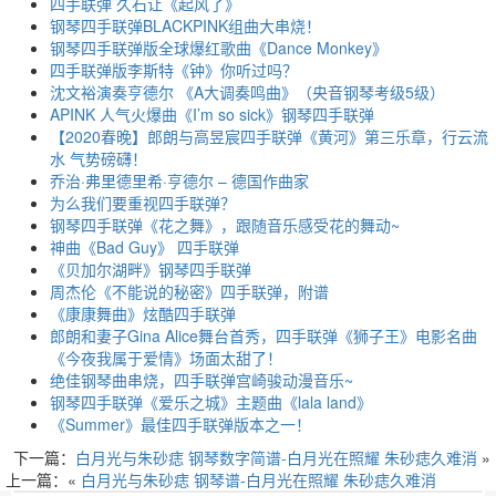
四手联弹 久石让《起风了》
钢琴四手联弹BLACKPINK组曲大串烧！
钢琴四手联弹版全球爆红歌曲《Dance Monkey》
四手联弹版李斯特《钟》你听过吗？
沈文裕演奏亨德尔 《A大调奏鸣曲》（央音钢琴考级5级）
APINK 人气火爆曲《I’m so sick》钢琴四手联弹
【2020春晚】郎朗与高昱宸四手联弹《黄河》第三乐章，行云流
水 气势磅礴！
乔治·弗里德里希·亨德尔 – 德国作曲家
为么我们要重视四手联弹？
钢琴四手联弹《花之舞》，跟随音乐感受花的舞动~
神曲《Bad Guy》 四手联弹
《贝加尔湖畔》钢琴四手联弹
周杰伦《不能说的秘密》四手联弹，附谱
《康康舞曲》炫酷四手联弹
郎朗和妻子Gina Alice舞台首秀，四手联弹《狮子王》电影名曲
《今夜我属于爱情》场面太甜了！
绝佳钢琴曲串烧，四手联弹宫崎骏动漫音乐~
钢琴四手联弹《爱乐之城》主题曲《lala land》
《Summer》最佳四手联弹版本之一！
下一篇：
白月光与朱砂痣 钢琴数字简谱-白月光在照耀 朱砂痣久难消
»
上一篇：«
白月光与朱砂痣 钢琴谱-白月光在照耀 朱砂痣久难消