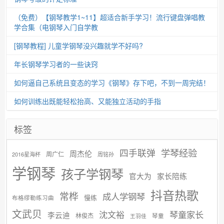
（免费）【钢琴教学1~11】超适合新手学习！流行键盘弹唱教
学合集（电钢琴入门自学教
[钢琴教程] 儿童学钢琴没兴趣就学不好吗?
年长钢琴学习者的一些诀窍
如何逼自己系统且变态的学习《钢琴》存下吧，不到一周完结！
如何训练出既能轻松抬高、又能独立活动的手指
标签
学琴经验
四手联弹
周杰伦
周广仁
2016星海杯
周铭孙
学钢琴
孩子学钢琴
官大为
家长陪练
抖音热歌
常桦
成人学钢琴
慢练
布格缪勒练习曲
文武贝
沈文裕
琴童家长
李云迪
林俊杰
琴童
王羽佳