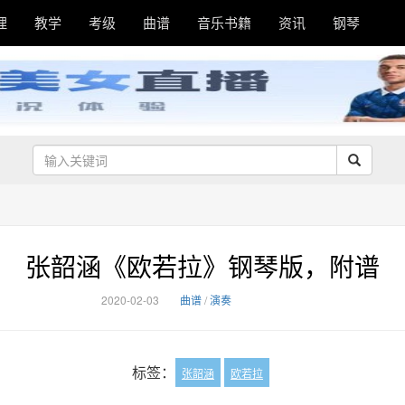
理
教学
考级
曲谱
音乐书籍
资讯
钢琴
张韶涵《欧若拉》钢琴版，附谱
2020-02-03
曲谱
/
演奏
标签：
张韶涵
欧若拉